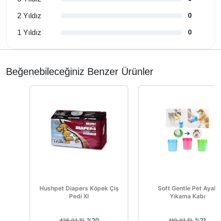
2 Yıldız
0
1 Yıldız
0
Beğenebileceğiniz Benzer Ürünler
Hushpet Diapers Köpek Çiş
Soft Gentle Pet Ayak
Pedi Xl
Yıkama Kabı
%20
%21
425,01 TL
110,01 TL