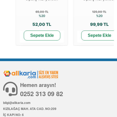
65,00 TL
125,00 TL
%20
%20
52,00 TL
99,99 TL
Sepete Ekle
Sepete Ekle
Hemen arayın!
0252 313 09 82
bilgi@allkaria.com
KIZILAĞAÇ MAH. ATA CAD. NO:209
İÇ KAPI NO: 6