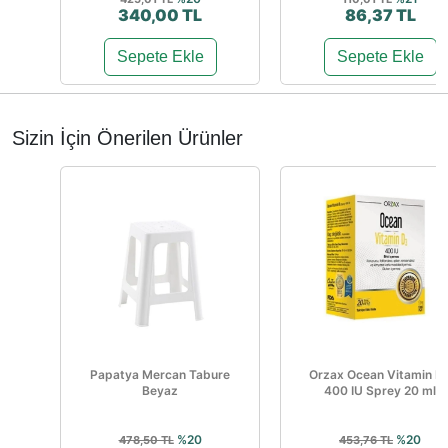
340,00 TL
86,37 TL
Sepete Ekle
Sepete Ekle
Sizin İçin Önerilen Ürünler
Papatya Mercan Tabure
Orzax Ocean Vitamin D
Beyaz
400 IU Sprey 20 ml
%20
%20
478,50 TL
453,76 TL