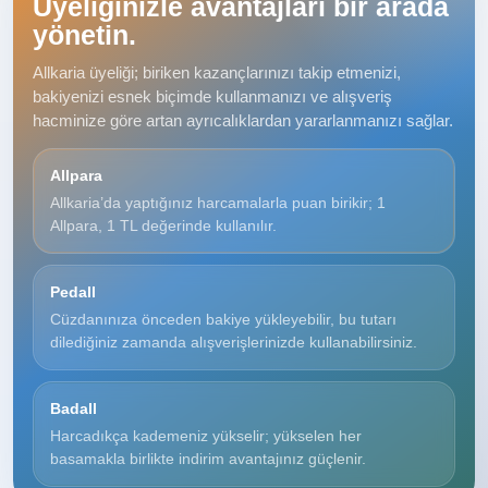
Üyeliğinizle avantajları bir arada
yönetin.
Allkaria üyeliği; biriken kazançlarınızı takip etmenizi,
bakiyenizi esnek biçimde kullanmanızı ve alışveriş
hacminize göre artan ayrıcalıklardan yararlanmanızı sağlar.
Allpara
Allkaria’da yaptığınız harcamalarla puan birikir; 1
Allpara, 1 TL değerinde kullanılır.
Pedall
Cüzdanınıza önceden bakiye yükleyebilir, bu tutarı
dilediğiniz zamanda alışverişlerinizde kullanabilirsiniz.
Badall
Harcadıkça kademeniz yükselir; yükselen her
basamakla birlikte indirim avantajınız güçlenir.