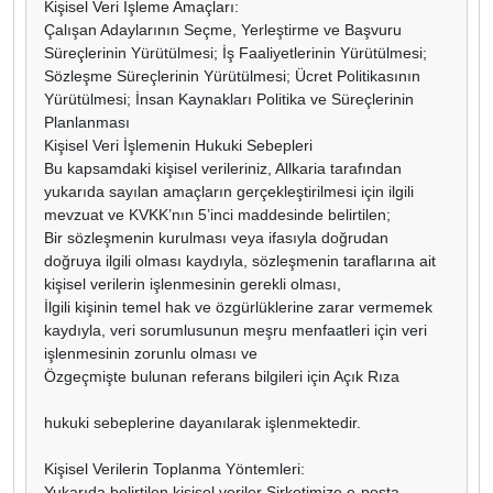
Kişisel Veri İşleme Amaçları:
Çalışan Adaylarının Seçme, Yerleştirme ve Başvuru
Süreçlerinin Yürütülmesi; İş Faaliyetlerinin Yürütülmesi;
Sözleşme Süreçlerinin Yürütülmesi; Ücret Politikasının
Yürütülmesi; İnsan Kaynakları Politika ve Süreçlerinin
Planlanması
Kişisel Veri İşlemenin Hukuki Sebepleri
Bu kapsamdaki kişisel verileriniz, Allkaria tarafından
yukarıda sayılan amaçların gerçekleştirilmesi için ilgili
mevzuat ve KVKK’nın 5’inci maddesinde belirtilen;
Bir sözleşmenin kurulması veya ifasıyla doğrudan
doğruya ilgili olması kaydıyla, sözleşmenin taraflarına ait
kişisel verilerin işlenmesinin gerekli olması,
İlgili kişinin temel hak ve özgürlüklerine zarar vermemek
kaydıyla, veri sorumlusunun meşru menfaatleri için veri
işlenmesinin zorunlu olması ve
Özgeçmişte bulunan referans bilgileri için Açık Rıza
hukuki sebeplerine dayanılarak işlenmektedir.
Kişisel Verilerin Toplanma Yöntemleri:
Yukarıda belirtilen kişisel veriler Şirketimize e-posta