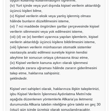
uygun kullanılıp kullanılmadığını öğrenme,
(iv) Yurt içinde veya yurt dışında kişisel verilerin aktarıldığı
üçüncü kişileri bilme,
(v) Kişisel verilerin eksik veya yanlış işlenmiş olması
hâlinde bunların düzeltilmesini isteme,
(vi) 7 nci maddede öngörülen şartlar çerçevesinde kişisel
verilerin silinmesini veya yok edilmesini isteme,
(vii) (d) ve (e) bentleri uyarınca yapılan işlemlerin, kişisel
verilerin aktarıldığı üçüncü kişilere bildirilmesini isteme,
(viii) İşlenen verilerin münhasıran otomatik sistemler
vasıtasıyla analiz edilmesi suretiyle kişinin kendisi
aleyhine bir sonucun ortaya çıkmasına itiraz etme,
(ix) Kişisel verilerin kanuna aykırı olarak işlenmesi
sebebiyle zarara uğraması hâlinde zararın giderilmesini
talep etme, haklarına sahipsiniz.
şeklindedir.
Kişisel veri sahipleri olarak, haklarınıza ilişkin taleplerinizi,
işbu Kişisel Verilerin İşlenmesi Aydınlatma Metni’nde
aşağıda düzenlenen yöntemlerle Allkaria’ya iletmeniz
durumunda Allkaria talebin niteliğine göre talebi en geç 30
(otuz) gün içinde ücretsiz olarak sonuçlandıracaktır.