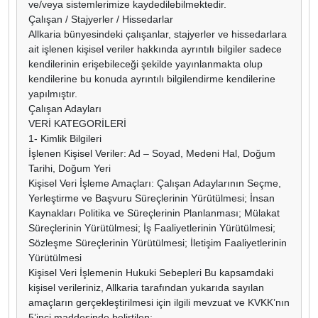
ve/veya sistemlerimize kaydedilebilmektedir.
Çalışan / Stajyerler / Hissedarlar
Allkaria bünyesindeki çalışanlar, stajyerler ve hissedarlara
ait işlenen kişisel veriler hakkında ayrıntılı bilgiler sadece
kendilerinin erişebileceği şekilde yayınlanmakta olup
kendilerine bu konuda ayrıntılı bilgilendirme kendilerine
yapılmıştır.
Çalışan Adayları
VERİ KATEGORİLERİ
1- Kimlik Bilgileri
İşlenen Kişisel Veriler: Ad – Soyad, Medeni Hal, Doğum
Tarihi, Doğum Yeri
Kişisel Veri İşleme Amaçları: Çalışan Adaylarının Seçme,
Yerleştirme ve Başvuru Süreçlerinin Yürütülmesi; İnsan
Kaynakları Politika ve Süreçlerinin Planlanması; Mülakat
Süreçlerinin Yürütülmesi; İş Faaliyetlerinin Yürütülmesi;
Sözleşme Süreçlerinin Yürütülmesi; İletişim Faaliyetlerinin
Yürütülmesi
Kişisel Veri İşlemenin Hukuki Sebepleri Bu kapsamdaki
kişisel verileriniz, Allkaria tarafından yukarıda sayılan
amaçların gerçekleştirilmesi için ilgili mevzuat ve KVKK’nın
5’inci maddesinde belirtilen;