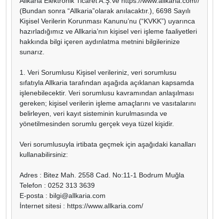
Allkaria Elektronik Ticaret A.Ş.Ve https://www.allkaria.com//
(Bundan sonra “Allkaria”olarak anılacaktır.), 6698 Sayılı
Kişisel Verilerin Korunması Kanunu’nu (“KVKK”) uyarınca
hazırladığımız ve Allkaria’nın kişisel veri işleme faaliyetleri
hakkında bilgi içeren aydınlatma metnini bilgilerinize
sunarız.
1. Veri Sorumlusu Kişisel verileriniz, veri sorumlusu
sıfatıyla Allkaria tarafından aşağıda açıklanan kapsamda
işlenebilecektir. Veri sorumlusu kavramından anlaşılması
gereken; kişisel verilerin işleme amaçlarını ve vasıtalarını
belirleyen, veri kayıt sisteminin kurulmasında ve
yönetilmesinden sorumlu gerçek veya tüzel kişidir.
Veri sorumlusuyla irtibata geçmek için aşağıdaki kanalları
kullanabilirsiniz:
Adres : Bitez Mah. 2558 Cad. No:11-1 Bodrum Muğla
Telefon : 0252 313 3639
E-posta :
bilgi@allkaria.com
İnternet sitesi : https://www.allkaria.com/