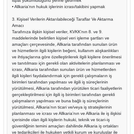
ispat yükümlülüğünü yerine getirmek
• Allkaria’nın hukuk işlerinin icrası/takibini yapmak
3. Kişisel Verilerin Aktarılabileceği Taraflar Ve Aktarma
Amacı
Tarafınıza ilişkin kişisel veriler, KVKK’nın 8. ve 9.
maddelerinde belirtilen kişisel veri işleme şartları ve
amaçları çerçevesinde, Allkaria tarafından sunulan ürün
ve hizmetlerin ilgili kişilerin beğeni, kullanım alışkanlıkları
ve ihtiyaçlarına göre özelleştirilerek ilgili kişilere önerilmesi
ve tanıtılması için gerekli olan aktivitelerin planlanması ve
icrası, Allkaria tarafından sunulan ürün ve hizmetlerden
ilgili kişileri faydalandırmak için gerekli çalışmaların iş
birimleri tarafından yapılması ve ilgili iş süreçlerinin
yürütülmesi, Allkaria tarafından yürütülen ticari faaliyetlerin
gerçekleştirilmesi için ilgili iş birimleri tarafından gerekli
çalışmaların yapılması ve buna bağlı iş süreçlerinin
yürütülmesi, Allkaria’nın ticari ve/veya iş stratejilerinin
planlanması ve icrası ve Allkaria’nın ve Allkaria ile iş ilişkisi
içerisinde olan ilgili kişilerin hukuki, teknik ve ticari-iş
güvenliğinin temini amaçları dahilinde Allkaria iş ortakları
ve tedarikçileri ile hukuken yetkili kurum ve kuruluşlar ile