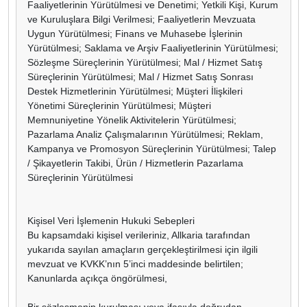
Faaliyetlerinin Yürütülmesi ve Denetimi; Yetkili Kişi, Kurum
ve Kuruluşlara Bilgi Verilmesi; Faaliyetlerin Mevzuata
Uygun Yürütülmesi; Finans ve Muhasebe İşlerinin
Yürütülmesi; Saklama ve Arşiv Faaliyetlerinin Yürütülmesi;
Sözleşme Süreçlerinin Yürütülmesi; Mal / Hizmet Satış
Süreçlerinin Yürütülmesi; Mal / Hizmet Satış Sonrası
Destek Hizmetlerinin Yürütülmesi; Müşteri İlişkileri
Yönetimi Süreçlerinin Yürütülmesi; Müşteri
Memnuniyetine Yönelik Aktivitelerin Yürütülmesi;
Pazarlama Analiz Çalışmalarının Yürütülmesi; Reklam,
Kampanya ve Promosyon Süreçlerinin Yürütülmesi; Talep
/ Şikayetlerin Takibi, Ürün / Hizmetlerin Pazarlama
Süreçlerinin Yürütülmesi
Kişisel Veri İşlemenin Hukuki Sebepleri
Bu kapsamdaki kişisel verileriniz, Allkaria tarafından
yukarıda sayılan amaçların gerçekleştirilmesi için ilgili
mevzuat ve KVKK’nın 5’inci maddesinde belirtilen;
Kanunlarda açıkça öngörülmesi,
Bir sözleşmenin kurulması veya ifasıyla doğrudan