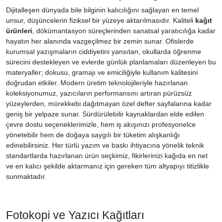
Dijitalleşen dünyada bile bilginin kalıcılığını sağlayan en temel
unsur, düşüncelerin fiziksel bir yüzeye aktarılmasıdır. Kaliteli
kağıt
ürünleri
, dökümantasyon süreçlerinden sanatsal yaratıcılığa kadar
hayatın her alanında vazgeçilmez bir zemin sunar. Ofislerde
kurumsal yazışmaların ciddiyetini yansıtan, okullarda öğrenme
sürecini destekleyen ve evlerde günlük planlamaları düzenleyen bu
materyaller; dokusu, gramajı ve emiciliğiyle kullanım kalitesini
doğrudan etkiler. Modern üretim teknolojileriyle hazırlanan
koleksiyonumuz, yazıcıların performansını artıran pürüzsüz
yüzeylerden, mürekkebi dağıtmayan özel defter sayfalarına kadar
geniş bir yelpaze sunar. Sürdürülebilir kaynaklardan elde edilen
çevre dostu seçeneklerimizle, hem iş akışınızı profesyonelce
yönetebilir hem de doğaya saygılı bir tüketim alışkanlığı
edinebilirsiniz. Her türlü yazım ve baskı ihtiyacına yönelik teknik
standartlarda hazırlanan ürün seçkimiz, fikirlerinizi kağıda en net
ve en kalıcı şekilde aktarmanız için gereken tüm altyapıyı titizlikle
sunmaktadır.
Fotokopi ve Yazıcı Kağıtları