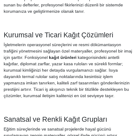
sunan bu defterler, profesyonel fikirlerinizi düzenli bir sistemde
korumanıza ve geliştirmenize olanak tanır.
Kurumsal ve Ticari Kağıt Çözümleri
İşletmelerin operasyonel süreçlerini ve resmi dökümantasyon
trafiğini yönetmesini sağlayan özel materyaller, profesyonel bir imaj
için şarttır. Fonksiyonel
kağıt ürünleri
kategorisindeki antetli
kağıtlar, diplomat zarflar, yazar kasa ruloları ve sürekli formlar;
kurumsal kimliğinizi her detayda vurgulamanızı sağlar. Isıya
dayanıklı termal rulolar satış noktalarında kesintisiz işlem
yapmanıza imkan tanırken, kaliteli zarf tasarımları gönderilerinizin
prestijini artırır. Ticari iş akışınızı teknik bir titizlikle destekleyen bu
çözümler, kurumsal iletişim kalitenizi en üst seviyeye taşır.
Sanatsal ve Renkli Kağıt Grupları
Eğitim süreçlerinde ve sanatsal projelerde hayal gücünü
sınırlamayan zengin materyaller, görsel ifade gücünü artırır.