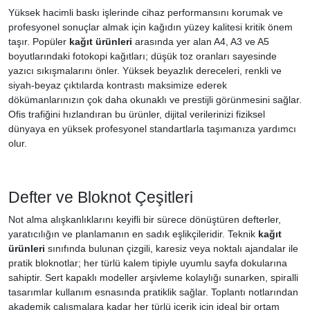
Yüksek hacimli baskı işlerinde cihaz performansını korumak ve
profesyonel sonuçlar almak için kağıdın yüzey kalitesi kritik önem
taşır. Popüler
kağıt ürünleri
arasında yer alan A4, A3 ve A5
boyutlarındaki fotokopi kağıtları; düşük toz oranları sayesinde
yazıcı sıkışmalarını önler. Yüksek beyazlık dereceleri, renkli ve
siyah-beyaz çıktılarda kontrastı maksimize ederek
dökümanlarınızın çok daha okunaklı ve prestijli görünmesini sağlar.
Ofis trafiğini hızlandıran bu ürünler, dijital verilerinizi fiziksel
dünyaya en yüksek profesyonel standartlarla taşımanıza yardımcı
olur.
Defter ve Bloknot Çeşitleri
Not alma alışkanlıklarını keyifli bir sürece dönüştüren defterler,
yaratıcılığın ve planlamanın en sadık eşlikçileridir. Teknik
kağıt
ürünleri
sınıfında bulunan çizgili, karesiz veya noktalı ajandalar ile
pratik bloknotlar; her türlü kalem tipiyle uyumlu sayfa dokularına
sahiptir. Sert kapaklı modeller arşivleme kolaylığı sunarken, spiralli
tasarımlar kullanım esnasında pratiklik sağlar. Toplantı notlarından
akademik çalışmalara kadar her türlü içerik için ideal bir ortam