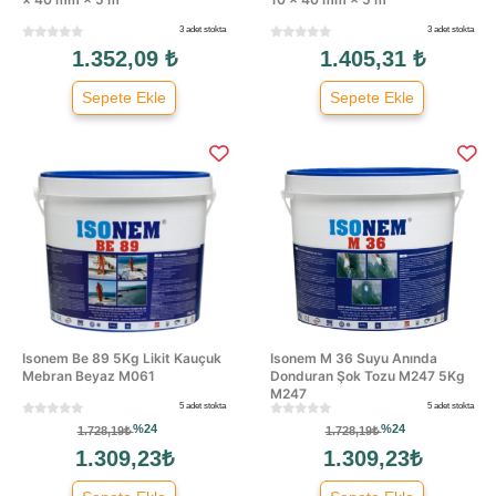
3 adet stokta
3 adet stokta
1.352,09 ₺
1.405,31 ₺
Sepete Ekle
Sepete Ekle
Isonem Be 89 5Kg Likit Kauçuk
Isonem M 36 Suyu Anında
Mebran Beyaz M061
Donduran Şok Tozu M247 5Kg
M247
5 adet stokta
5 adet stokta
%24
%24
1.728,19₺
1.728,19₺
1.309,23₺
1.309,23₺