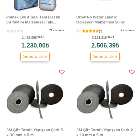
Pomex Eile A Seal Tam Elastik
Crow No Water Elastik
Su Yalıtım Malzemesi Takı...
İzolasyon Malzemesi 20 Kg
77 adet stokta
5
1 adet stokta
(1)
%15
%21
1.452,00₺
3.181,21₺
1.230,00₺
2.506,39₺
Sepete Ekle
Sepete Ekle
3M Çift Taraflı Yapışkan Şerit 5
3M Çift Taraflı Yapışkan Şerit 2
× 30 mm × 5 m
× 10 mm × 5 m