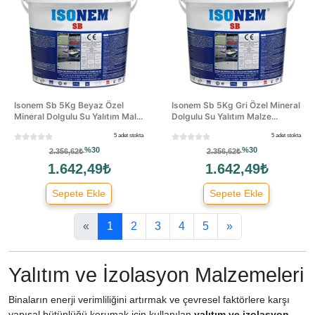
Isonem Sb 5Kg Beyaz Özel
Isonem Sb 5Kg Gri Özel Mineral
Mineral Dolgulu Su Yalıtım Mal...
Dolgulu Su Yalıtım Malze...
5 adet stokta
5 adet stokta
%30
%30
2.356,62₺
2.356,62₺
1.642,49₺
1.642,49₺
Sepete Ekle
Sepete Ekle
«
1
2
3
4
5
»
Yalıtım ve İzolasyon Malzemeleri
Binaların enerji verimliliğini artırmak ve çevresel faktörlere karşı
yapısal bütünlüğü korumak için kullanılan
yalıtım ve izolasyon