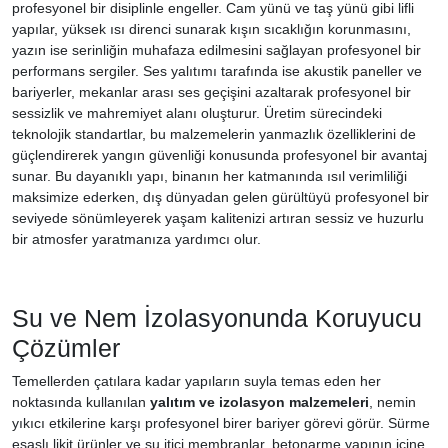
profesyonel bir disiplinle engeller. Cam yünü ve taş yünü gibi lifli
yapılar, yüksek ısı direnci sunarak kışın sıcaklığın korunmasını,
yazın ise serinliğin muhafaza edilmesini sağlayan profesyonel bir
performans sergiler. Ses yalıtımı tarafında ise akustik paneller ve
bariyerler, mekanlar arası ses geçişini azaltarak profesyonel bir
sessizlik ve mahremiyet alanı oluşturur. Üretim sürecindeki
teknolojik standartlar, bu malzemelerin yanmazlık özelliklerini de
güçlendirerek yangın güvenliği konusunda profesyonel bir avantaj
sunar. Bu dayanıklı yapı, binanın her katmanında ısıl verimliliği
maksimize ederken, dış dünyadan gelen gürültüyü profesyonel bir
seviyede sönümleyerek yaşam kalitenizi artıran sessiz ve huzurlu
bir atmosfer yaratmanıza yardımcı olur.
Su ve Nem İzolasyonunda Koruyucu
Çözümler
Temellerden çatılara kadar yapıların suyla temas eden her
noktasında kullanılan
yalıtım ve izolasyon malzemeleri
, nemin
yıkıcı etkilerine karşı profesyonel birer bariyer görevi görür. Sürme
esaslı likit ürünler ve su itici membranlar, betonarme yapının içine