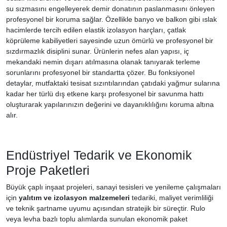
su sızmasını engelleyerek demir donatının paslanmasını önleyen
profesyonel bir koruma sağlar. Özellikle banyo ve balkon gibi ıslak
hacimlerde tercih edilen elastik izolasyon harçları, çatlak
köprüleme kabiliyetleri sayesinde uzun ömürlü ve profesyonel bir
sızdırmazlık disiplini sunar. Ürünlerin nefes alan yapısı, iç
mekandaki nemin dışarı atılmasına olanak tanıyarak terleme
sorunlarını profesyonel bir standartta çözer. Bu fonksiyonel
detaylar, mutfaktaki tesisat sızıntılarından çatıdaki yağmur sularına
kadar her türlü dış etkene karşı profesyonel bir savunma hattı
oluşturarak yapılarınızın değerini ve dayanıklılığını koruma altına
alır.
Endüstriyel Tedarik ve Ekonomik
Proje Paketleri
Büyük çaplı inşaat projeleri, sanayi tesisleri ve yenileme çalışmaları
için
yalıtım ve izolasyon malzemeleri
tedariki, maliyet verimliliği
ve teknik şartname uyumu açısından stratejik bir süreçtir. Rulo
veya levha bazlı toplu alımlarda sunulan ekonomik paket