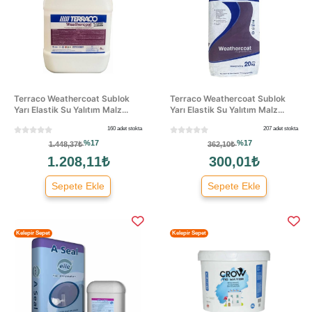
Terraco Weathercoat Sublok
Terraco Weathercoat Sublok
Yarı Elastik Su Yalıtım Malz...
Yarı Elastik Su Yalıtım Malz...
160 adet stokta
207 adet stokta
%17
%17
1.448,37₺
362,10₺
1.208,11₺
300,01₺
Sepete Ekle
Sepete Ekle
Kelepir Sepet
Kelepir Sepet