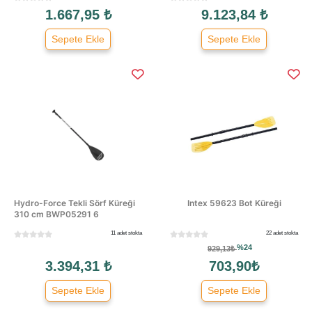
1.667,95 ₺
9.123,84 ₺
Sepete Ekle
Sepete Ekle
Hydro-Force Tekli Sörf Küreği
Intex 59623 Bot Küreği
310 cm BWP05291 6
11 adet stokta
22 adet stokta
%24
929,13₺
3.394,31 ₺
703,90₺
Sepete Ekle
Sepete Ekle