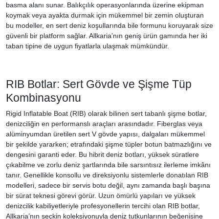
basma alanı sunar. Balıkçılık operasyonlarında üzerine ekipman
koymak veya ayakta durmak için mükemmel bir zemin oluşturan
bu modeller, en sert deniz koşullarında bile formunu koruyarak size
güvenli bir platform sağlar. Allkaria’nın geniş ürün gamında her iki
taban tipine de uygun fiyatlarla ulaşmak mümkündür.
RIB Botlar: Sert Gövde ve Şişme Tüp
Kombinasyonu
Rigid Inflatable Boat (RIB) olarak bilinen sert tabanlı şişme botlar,
denizciliğin en performanslı araçları arasındadır. Fiberglas veya
alüminyumdan üretilen sert V gövde yapısı, dalgaları mükemmel
bir şekilde yararken; etrafındaki şişme tüpler botun batmazlığını ve
dengesini garanti eder. Bu hibrit deniz botları, yüksek süratlere
çıkabilme ve zorlu deniz şartlarında bile sarsıntısız ilerleme imkânı
tanır. Genellikle konsollu ve direksiyonlu sistemlerle donatılan RIB
modelleri, sadece bir servis botu değil, aynı zamanda başlı başına
bir sürat teknesi görevi görür. Uzun ömürlü yapıları ve yüksek
denizcilik kabiliyetleriyle profesyonellerin tercihi olan RIB botlar,
Allkaria’nın seçkin koleksiyonuyla deniz tutkunlarının beğenisine