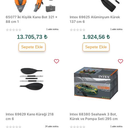
65077 İki Kişilik Kano Bot 321 ×
Intex 69625 Alüminyum Kürek
88 cm 1
137 cm 6
1 adet stokta
1 adet stokta
13.705,73 ₺
1.924,56 ₺
Sepete Ekle
Sepete Ekle
Intex 69629 Kano Küreği 218
Intex 68380 Seahawk 3 Bot,
cm 6
Kürek ve Pompa Seti 295 cm
24 adet stokta
1 adet stokta