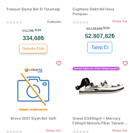
Freesun Şişme Bot El Tutamağı
Coghlans Elektrikli Hava
Pompası
Stokta Yok
15 adet stokta
%15
62.149,56₺
%24
441,79₺
52.807,82₺
334,68₺
Talep Et
Sepete Ekle
Teslimat bilgisi için lütfen iletişime geçiniz
Bravo 2001 Siyah Bot Valfi
Grand G340hgnf + Mercury
F30eptl Motorlu Fiber Tabanlı ...
Stokta Yok
Stokta Yok