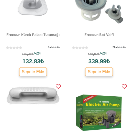
Freesun Kürek Palası Tutamağı
Freesun Bot Valfi
2 adet stokta
21 adet stokta
%24
%24
175,31₺
448,80₺
132,83₺
339,99₺
Sepete Ekle
Sepete Ekle