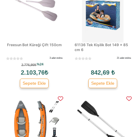
Freesun Bot Küreği Çift 150cm
61136 Tek Kişilik Bot 149 × 85
cm 6
3 adet stokta
21 adet stokta
%24
2.776,95₺
2.103,76₺
842,69 ₺
Sepete Ekle
Sepete Ekle