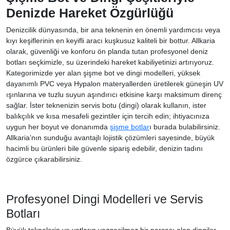
Denizde Hareket Özgürlüğü
Denizcilik dünyasında, bir ana teknenin en önemli yardımcısı veya
kıyı keşiflerinin en keyifli aracı kuşkusuz kaliteli bir bottur. Allkaria
olarak, güvenliği ve konforu ön planda tutan profesyonel deniz
botları seçkimizle, su üzerindeki hareket kabiliyetinizi artırıyoruz.
Kategorimizde yer alan şişme bot ve dingi modelleri, yüksek
dayanımlı PVC veya Hypalon materyallerden üretilerek güneşin UV
ışınlarına ve tuzlu suyun aşındırıcı etkisine karşı maksimum direnç
sağlar. İster teknenizin servis botu (dingi) olarak kullanın, ister
balıkçılık ve kısa mesafeli gezintiler için tercih edin; ihtiyacınıza
uygun her boyut ve donanımda
şişme botlar
ı burada bulabilirsiniz.
Allkaria’nın sunduğu avantajlı lojistik çözümleri sayesinde, büyük
hacimli bu ürünleri bile güvenle sipariş edebilir, denizin tadını
özgürce çıkarabilirsiniz.
Profesyonel Dingi Modelleri ve Servis
Botları
Büyük teknelerin ve yatların vazgeçilmez bir parçası olan dingiler,