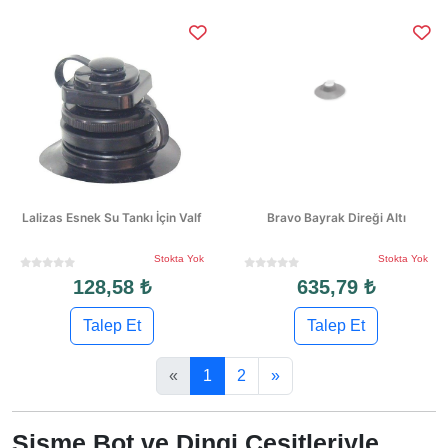
Lalizas Esnek Su Tankı İçin Valf
Bravo Bayrak Direği Altı
Stokta Yok
Stokta Yok
128,58 ₺
635,79 ₺
Talep Et
Talep Et
«
1
2
»
Şişme Bot ve Dingi Çeşitleriyle