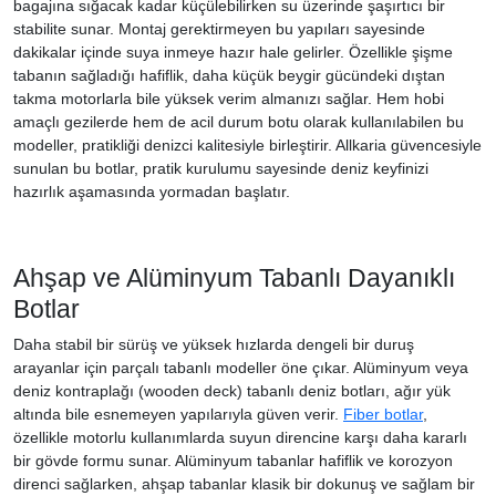
bagajına sığacak kadar küçülebilirken su üzerinde şaşırtıcı bir
stabilite sunar. Montaj gerektirmeyen bu yapıları sayesinde
dakikalar içinde suya inmeye hazır hale gelirler. Özellikle şişme
tabanın sağladığı hafiflik, daha küçük beygir gücündeki dıştan
takma motorlarla bile yüksek verim almanızı sağlar. Hem hobi
amaçlı gezilerde hem de acil durum botu olarak kullanılabilen bu
modeller, pratikliği denizci kalitesiyle birleştirir. Allkaria güvencesiyle
sunulan bu botlar, pratik kurulumu sayesinde deniz keyfinizi
hazırlık aşamasında yormadan başlatır.
Ahşap ve Alüminyum Tabanlı Dayanıklı
Botlar
Daha stabil bir sürüş ve yüksek hızlarda dengeli bir duruş
arayanlar için parçalı tabanlı modeller öne çıkar. Alüminyum veya
deniz kontraplağı (wooden deck) tabanlı deniz botları, ağır yük
altında bile esnemeyen yapılarıyla güven verir.
Fiber botlar
,
özellikle motorlu kullanımlarda suyun direncine karşı daha kararlı
bir gövde formu sunar. Alüminyum tabanlar hafiflik ve korozyon
direnci sağlarken, ahşap tabanlar klasik bir dokunuş ve sağlam bir