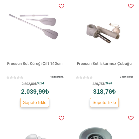
Freesun Bot Küreği Çift 140cm
Freesun Bot Iskarmoz Çubuğu
4 adet stokta
3 adet stokta
%24
%24
2.692,80₺
420,75₺
2.039,99₺
318,76₺
Sepete Ekle
Sepete Ekle