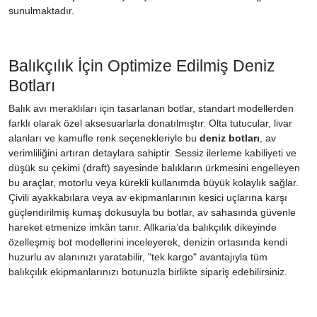
sunulmaktadır.
Balıkçılık İçin Optimize Edilmiş Deniz
Botları
Balık avı meraklıları için tasarlanan botlar, standart modellerden
farklı olarak özel aksesuarlarla donatılmıştır. Olta tutucular, livar
alanları ve kamufle renk seçenekleriyle bu
deniz botları
, av
verimliliğini artıran detaylara sahiptir. Sessiz ilerleme kabiliyeti ve
düşük su çekimi (draft) sayesinde balıkların ürkmesini engelleyen
bu araçlar, motorlu veya kürekli kullanımda büyük kolaylık sağlar.
Çivili ayakkabılara veya av ekipmanlarının kesici uçlarına karşı
güçlendirilmiş kumaş dokusuyla bu botlar, av sahasında güvenle
hareket etmenize imkân tanır. Allkaria’da balıkçılık dikeyinde
özelleşmiş bot modellerini inceleyerek, denizin ortasında kendi
huzurlu av alanınızı yaratabilir, "tek kargo" avantajıyla tüm
balıkçılık ekipmanlarınızı botunuzla birlikte sipariş edebilirsiniz.