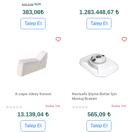
%24
505,63₺
383,06₺
1.283.448,67 ₺
Talep Et
Talep Et
X-cape Jokey Konsol
Navisafe Şişme Botlar İçin
Montaj Braketi
Stokta Yok
Stokta Yok
13.139,04 ₺
565,09 ₺
Talep Et
Talep Et