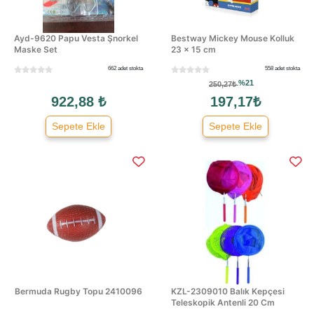
Ayd-9620 Papu Vesta Şnorkel
Bestway Mickey Mouse Kolluk
Maske Set
23 × 15 cm
662 adet stokta
558 adet stokta
%21
250,27₺
922,88 ₺
197,17₺
Sepete Ekle
Sepete Ekle
Bermuda Rugby Topu 2410096
KZL-2309010 Balık Kepçesi
Teleskopik Antenli 20 Cm