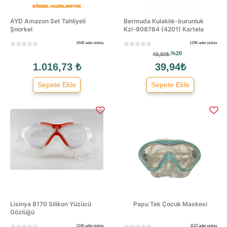
AYD Amazon Set Tahliyeli
Bermuda Kulaklık-burunluk
Şnorkel
Kzl-908784 (4201) Kartela
1648 adet stokta
1296 adet stokta
%20
49,90₺
1.016,73 ₺
39,94₺
Sepete Ekle
Sepete Ekle
Lisinya 8170 Silikon Yüzücü
Papu Tek Çocuk Maskesi
Gözlüğü
1246 adet stokta
1122 adet stokta