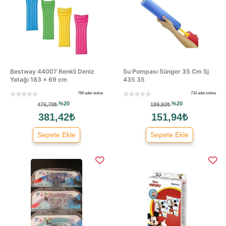
Bestway 44007 Renkli Deniz
Su Pompası Sünger 35 Cm Sj
Yatağı 183 × 69 cm
435 35
789 adet stokta
734 adet stokta
%20
%20
476,78₺
189,92₺
381,42₺
151,94₺
Sepete Ekle
Sepete Ekle