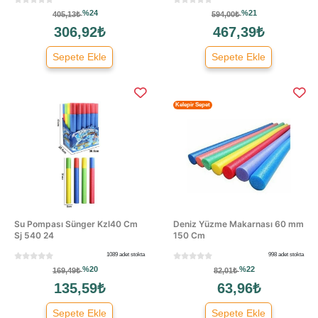
%24
%21
405,13₺
594,00₺
306,92₺
467,39₺
Sepete Ekle
Sepete Ekle
Kelepir Sepet
Su Pompası Sünger Kzl40 Cm
Deniz Yüzme Makarnası 60 mm
Sj 540 24
150 Cm
1089 adet stokta
998 adet stokta
%20
%22
169,49₺
82,01₺
135,59₺
63,96₺
Sepete Ekle
Sepete Ekle