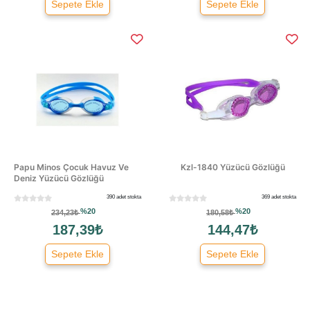
Sepete Ekle
Sepete Ekle
Papu Minos Çocuk Havuz Ve
Kzl-1840 Yüzücü Gözlüğü
Deniz Yüzücü Gözlüğü
390 adet stokta
369 adet stokta
%20
%20
234,23₺
180,58₺
187,39₺
144,47₺
Sepete Ekle
Sepete Ekle