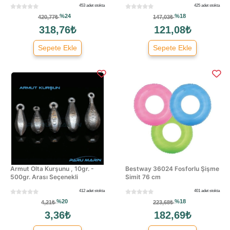
453 adet stokta
425 adet stokta
%24
%18
420,77₺
147,03₺
318,76₺
121,08₺
Sepete Ekle
Sepete Ekle
Armut Olta Kurşunu , 10gr. -
Bestway 36024 Fosforlu Şişme
500gr. Arası Seçenekli
Simit 76 cm
412 adet stokta
401 adet stokta
%20
%18
4,21₺
223,68₺
3,36₺
182,69₺