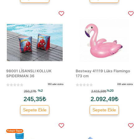
98001 LİSANSLI KOLLUK
Bestway 41119 Lüks Flamingo
SPIDERMAN 36
173 cm
993 adet stokta
836 adet stokta
%2
%20
250,27₺
2.615,58₺
245,35₺
2.092,49₺
Sepete Ekle
Sepete Ekle
Kelepir Sepet