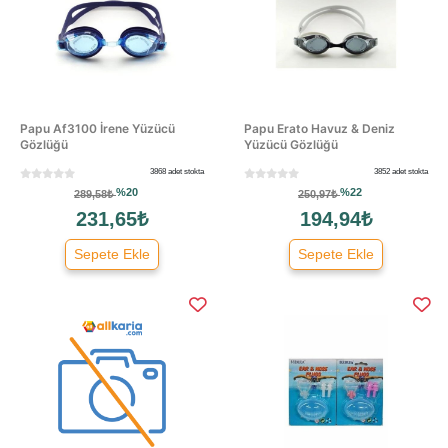
Papu Af3100 İrene Yüzücü
Papu Erato Havuz & Deniz
Gözlüğü
Yüzücü Gözlüğü
3868 adet stokta
3852 adet stokta
%20
%22
289,58₺
250,97₺
231,65₺
194,94₺
Sepete Ekle
Sepete Ekle