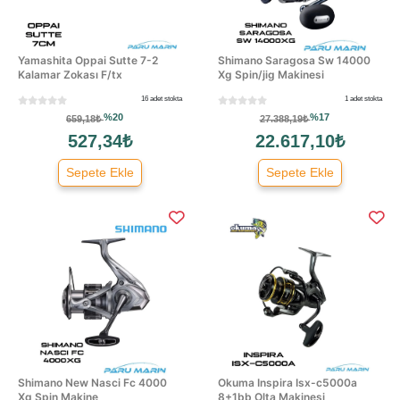
Yamashita Oppai Sutte 7-2
Shimano Saragosa Sw 14000
Kalamar Zokası F/tx
Xg Spin/jig Makinesi
16 adet stokta
1 adet stokta
%20
%17
659,18₺
27.388,19₺
527,34₺
22.617,10₺
Sepete Ekle
Sepete Ekle
Shimano New Nasci Fc 4000
Okuma Inspira Isx-c5000a
Xg Spin Makine
8+1bb Olta Makinesi