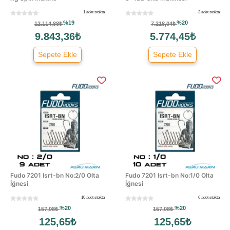
1 adet stokta
3 adet stokta
%19
%20
12.114,88₺
7.218,04₺
9.843,36₺
5.774,45₺
Sepete Ekle
Sepete Ekle
Fudo 7201 Isrt-bn No:2/0 Olta
Fudo 7201 Isrt-bn No:1/0 Olta
İğnesi
İğnesi
10 adet stokta
6 adet stokta
%20
%20
157,08₺
157,08₺
125,65₺
125,65₺