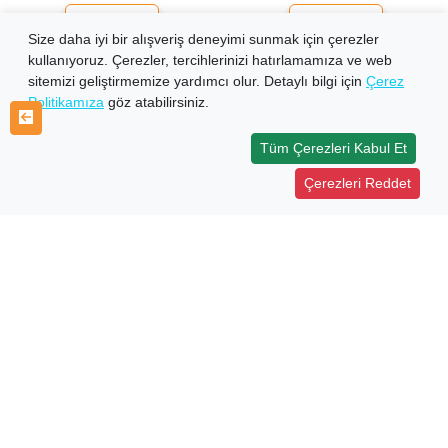
Sepete Ekle
Sepete Ekle
Size daha iyi bir alışveriş deneyimi sunmak için çerezler
kullanıyoruz. Çerezler, tercihlerinizi hatırlamamıza ve web
sitemizi geliştirmemize yardımcı olur. Detaylı bilgi için
Çerez
Politikamıza
göz atabilirsiniz.
Tüm Çerezleri Kabul Et
Çerezleri Reddet
Fudo 1601 Kentsuki
Fudo 1601 Kentsuki
Maruseigo-bn No:2/0 Olta
Maruseigo-bn No:5 Olta İğnesi
İğnesi
2 adet stokta
8 adet stokta
%20
%20
157,08₺
157,08₺
125,66₺
125,66₺
Sepete Ekle
Sepete Ekle
«
1
2
3
4
5
»