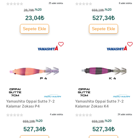
25 adet stokta
8 adet stokta
%20
%20
28,79₺
659,18₺
23,04₺
527,34₺
Sepete Ekle
Sepete Ekle
Yamashita Oppai Sutte 7-2
Yamashita Oppai Sutte 7-2
Kalamar Zokası P4
Kalamar Zokası K4
4 adet stokta
24 adet stokta
%20
%20
659,18₺
659,18₺
527,34₺
527,34₺