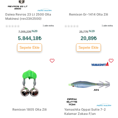
Daiwa Revros 23 Lt 2500 Olta
Remixon Gr-1414 Olta Zili
Makinesi (rev23lt2500)
1 adet stokta
1 adet stokta
%20
%19
7.305,23₺
25,77₺
5.844,18₺
20,89₺
Sepete Ekle
Sepete Ekle
Remixon 1805 Olta Zili
Yamashita Oppai Sutte 7-2
Kalamar Zokası F/an