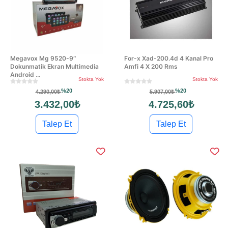
Megavox Mg 9520-9″
For-x Xad-200.4d 4 Kanal Pro
Dokunmatik Ekran Multimedia
Amfi 4 X 200 Rms
Android ...
Stokta Yok
Stokta Yok
%20
%20
4.290,00₺
5.907,00₺
3.432,00₺
4.725,60₺
Talep Et
Talep Et