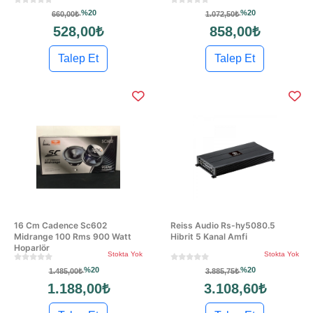
%20
%20
660,00₺
1.072,50₺
528,00₺
858,00₺
Talep Et
Talep Et
16 Cm Cadence Sc602
Reiss Audio Rs-hy5080.5
Midrange 100 Rms 900 Watt
Hibrit 5 Kanal Amfi
Hoparlör
Stokta Yok
Stokta Yok
%20
%20
1.485,00₺
3.885,75₺
1.188,00₺
3.108,60₺