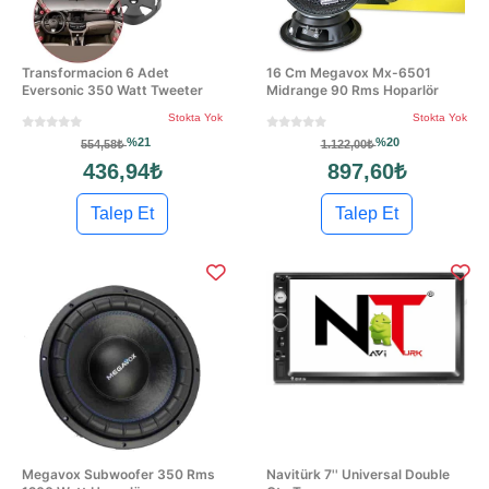
Transformacion 6 Adet
16 Cm Megavox Mx-6501
Eversonic 350 Watt Tweeter
Midrange 90 Rms Hoparlör
Stokta Yok
Stokta Yok
%21
%20
554,58₺
1.122,00₺
436,94₺
897,60₺
Talep Et
Talep Et
Megavox Subwoofer 350 Rms
Navitürk 7'' Universal Double