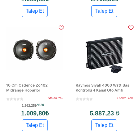
Talep Et
Talep Et
10 Cm Cadence Zc402
Raymos Siyah 4000 Watt Bas
Midrange Hoparlör
Kontrollü 4 Kanal Oto Amfi
Stokta Yok
Stokta Yok
%20
1.262,25₺
1.009,80₺
5.887,23 ₺
Talep Et
Talep Et