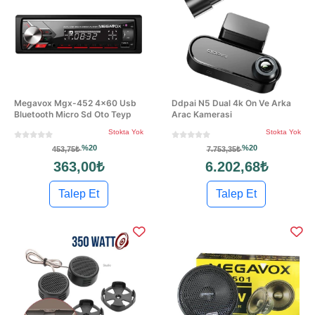
Megavox Mgx-452 4x60 Usb
Ddpai N5 Dual 4k On Ve Arka
Bluetooth Micro Sd Oto Teyp
Arac Kamerasi
Stokta Yok
Stokta Yok
%20
%20
453,75₺
7.753,35₺
363,00₺
6.202,68₺
Talep Et
Talep Et