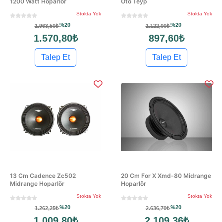
1200 Watt Hoparlör
Oto Teyp
Stokta Yok
Stokta Yok
%20
%20
1.963,50₺
1.122,00₺
1.570,80₺
897,60₺
Talep Et
Talep Et
13 Cm Cadence Zc502
20 Cm For X Xmd-80 Midrange
Midrange Hoparlör
Hoparlör
Stokta Yok
Stokta Yok
%20
%20
1.262,25₺
2.636,70₺
1.009,80₺
2.109,36₺