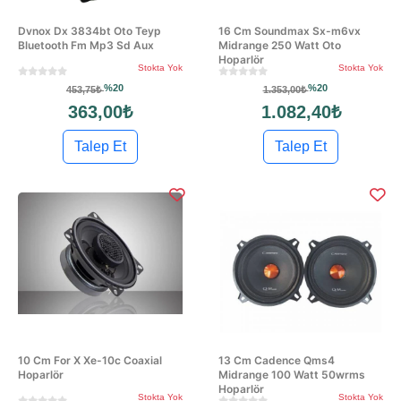
Dvnox Dx 3834bt Oto Teyp
16 Cm Soundmax Sx-m6vx
Bluetooth Fm Mp3 Sd Aux
Midrange 250 Watt Oto
Hoparlör
Stokta Yok
Stokta Yok
%20
%20
453,75₺
1.353,00₺
363,00₺
1.082,40₺
Talep Et
Talep Et
10 Cm For X Xe-10c Coaxial
13 Cm Cadence Qms4
Hoparlör
Midrange 100 Watt 50wrms
Hoparlör
Stokta Yok
Stokta Yok