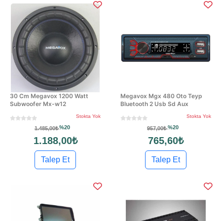
30 Cm Megavox 1200 Watt
Megavox Mgx 480 Oto Teyp
Subwoofer Mx-w12
Bluetooth 2 Usb Sd Aux
Stokta Yok
Stokta Yok
%20
%20
1.485,00₺
957,00₺
1.188,00₺
765,60₺
Talep Et
Talep Et