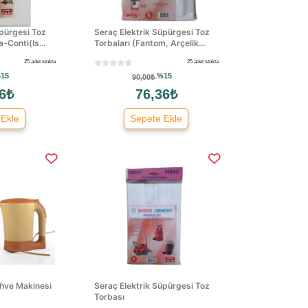
üpürgesi Toz
Seraç Elektrik Süpürgesi Toz
-Conti(Is...
Torbaları (Fantom, Arçelik...
25 adet stokta
25 adet stokta
15
%15
90,00₺
6₺
76,36₺
 Ekle
Sepete Ekle
Kahve Makinesi
Seraç Elektrik Süpürgesi Toz
Torbası