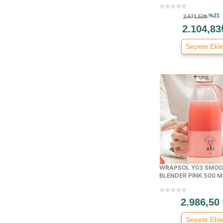
Eskay
Fakir
%21
2.671,52₺
Goldmaster
2.104,83
Homend
Sepete Ekl
Karcher
Kenwood
King
Kitchenaid
Korkmaz
Kumtel
Luxell
Miele
Modacar
WRAPSOL Y03 SMOO
Nespresso
BLENDER PINK 500 M
Only
Penguen
2.986,50
Philips
Sepete Ekl
Queen