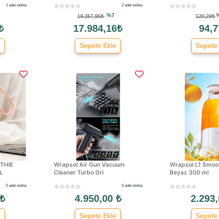
1 adet stokta
2 adet stokta
%7
19.357,95₺
120,29₺
₺
17.984,16₺
94,7
e
Sepete Ekle
Sepete
THIE
Wrapsol Air Gun Vacuum
Wrapsol L1 Smoot
L
Cleaner Turbo Gri
Beyaz 300 ml
5 adet stokta
5 adet stokta
 ₺
4.950,00 ₺
2.293,
e
Sepete Ekle
Sepete