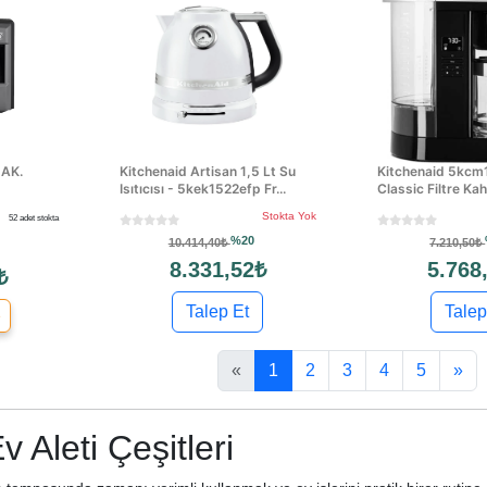
AK.
Kitchenaid Artisan 1,5 Lt Su
Kitchenaid 5kc
Isıtıcısı - 5kek1522efp Fr...
Classic Filtre Ka
Stokta Yok
52 adet stokta
%20
10.414,40₺
7.210,50₺
8.331,52₺
5.768
₺
Talep Et
Talep
e
«
1
2
3
4
5
»
Ev Aleti Çeşitleri