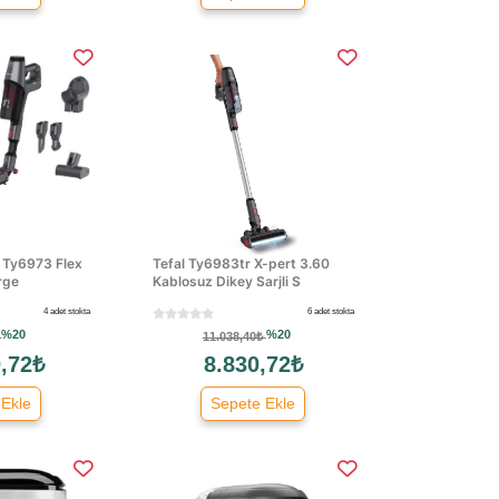
0 Ty6973 Flex
Tefal Ty6983tr X-pert 3.60
rge
Kablosuz Dikey Sarjli S
4 adet stokta
6 adet stokta
%20
%20
₺
11.038,40₺
,72₺
8.830,72₺
 Ekle
Sepete Ekle