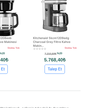
m1208eob
Kitchenaid 5kcm1209edg
hve Makinesi
Charcoal Grey Filtre Kahve
Makin...
Stokta Yok
Stokta Yok
%20
%20
7.210,50₺
,40₺
5.768,40₺
 Et
Talep Et