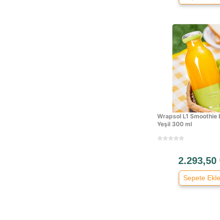
Roborock
Samsung
Sinbo
Skytech
Spinmaster
Stanley
Tanq
Teba
Tefal
Wrapsol L1 Smoothie 
Yeşil 300 ml
Transformacion
Viomi
Wmf
2.293,50
Xiaomi
Markasız
Sepete Ekl
Regal
Stilevs
Milwaukee