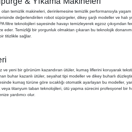
Süpürge & Yıkama Makineleri
ı olan temizlik makineleri, derinlemesine temizlik performansıyla yaşam a
erisinde değerlendirilen robot süpürgeler, dikey şarjlı modeller ve halı
A filtre teknolojileri sayesinde havayı temizleyerek egzoz çıkışından fe
e eder. Temizliği bir yorgunluk olmaktan çıkaran bu teknolojik donanımlar
 titizlikle sağlar.
ri
z ve yeni bir görünüm kazandıran ütüler, kumaş liflerini koruyarak tekst
an buhar kazanlı ütüler, seyahat tipi modeller ve dikey buharlı düzleştiric
ayesinde kumaş türüne göre sıcaklığı otomatik ayarlayan bu modeller, yan
veya titanyum taban teknolojileri, ütü yapma sürecini profesyonel bi
nize yardımcı olur.