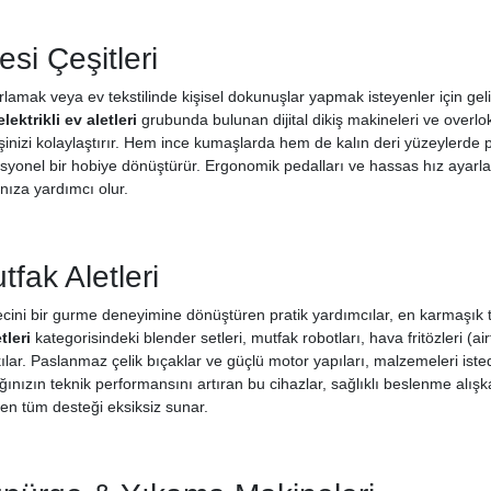
si Çeşitleri
rlamak veya ev tekstilinde kişisel dokunuşlar yapmak isteyenler için geliş
elektrikli ev aletleri
grubunda bulunan dijital dikiş makineleri ve overlok 
 işinizi kolaylaştırır. Hem ince kumaşlarda hem de kalın deri yüzeylerde
ofesyonel bir hobiye dönüştürür. Ergonomik pedalları ve hassas hız ayarlar
ıza yardımcı olur.
utfak Aletleri
ecini bir gurme deneyimine dönüştüren pratik yardımcılar, en karmaşık ta
tleri
kategorisindeki blender setleri, mutfak robotları, hava fritözleri (
kılar. Paslanmaz çelik bıçaklar ve güçlü motor yapıları, malzemeleri ist
ğınızın teknik performansını artıran bu cihazlar, sağlıklı beslenme alışka
en tüm desteği eksiksiz sunar.