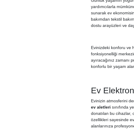
Günlük yaşamın yoğun t
yardımcılarla mümkündü
sunarak ev ekonomisine
bakımdan tekstil bakım
dostu arayüzleri ve day
Evinizdeki konforu ve h
fonksiyonelliği merkez
ayıracağınız zamanı pro
konforlu bir yaşam ala
Ev Elektron
Evinizin atmosferini d
ev aletleri
sınıfında yer
donatılan bu cihazlar, 
özellikleri sayesinde e
alanlarınıza profesyone