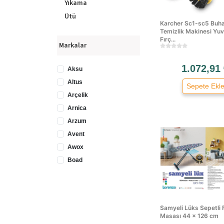
Yıkama
Ütü
Karcher Sc1-sc5 Buha
Temizlik Makinesi Yuv
Fırç...
Markalar
1.072,91
Aksu
Altus
Sepete Ekl
Arçelik
Arnica
Arzum
Avent
Awox
Boad
Bood
Bosch
Cvs
Samyeli Lüks Sepetli F
Delonghi
Masası 44 × 126 cm