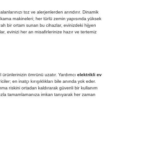
lanlarınızı toz ve alerjenlerden arındırır. Dinamik
 yıkama makineleri; her türlü zemin yapısında yüksek
rah bir ortam sunan bu cihazlar, evinizdeki hijyen
, evinizi her an misafirlerinize hazır ve tertemiz
il ürünlerinizin ömrünü uzatır. Yardımcı
elektrikli ev
iler; en inatçı kırışıklıkları bile anında yok eder.
ma riskini ortadan kaldırarak güvenli bir kullanım
r hızla tamamlamanıza imkan tanıyarak her zaman