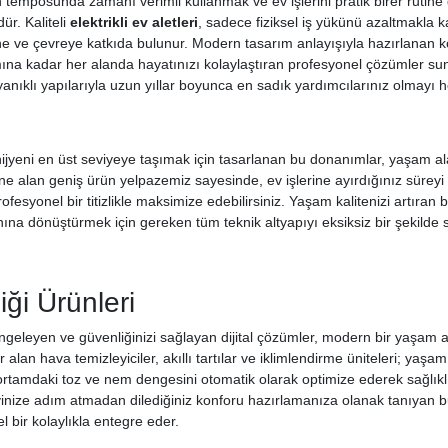
emposunda zamanı verimli kullanmak ve ev işlerini pratik birer rutine 
r. Kaliteli
elektrikli ev aletleri
, sadece fiziksel iş yükünü azaltmakla 
 ve çevreye katkıda bulunur. Modern tasarım anlayışıyla hazırlanan ko
ına kadar her alanda hayatınızı kolaylaştıran profesyonel çözümler sunar
anıklı yapılarıyla uzun yıllar boyunca en sadık yardımcılarınız olmayı h
ijyeni en üst seviyeye taşımak için tasarlanan bu donanımlar, yaşam alanl
ine alan geniş ürün yelpazemiz sayesinde, ev işlerine ayırdığınız süreyi
fesyonel bir titizlikle maksimize edebilirsiniz. Yaşam kalitenizi artıran b
nına dönüştürmek için gereken tüm teknik altyapıyı eksiksiz bir şekilde
iği Ürünleri
engeleyen ve güvenliğinizi sağlayan dijital çözümler, modern bir yaşam 
 alan hava temizleyiciler, akıllı tartılar ve iklimlendirme üniteleri; yaşam
ortamdaki toz ve nem dengesini otomatik olarak optimize ederek sağlıklı b
vinize adım atmadan dilediğiniz konforu hazırlamanıza olanak tanıyan bu
l bir kolaylıkla entegre eder.