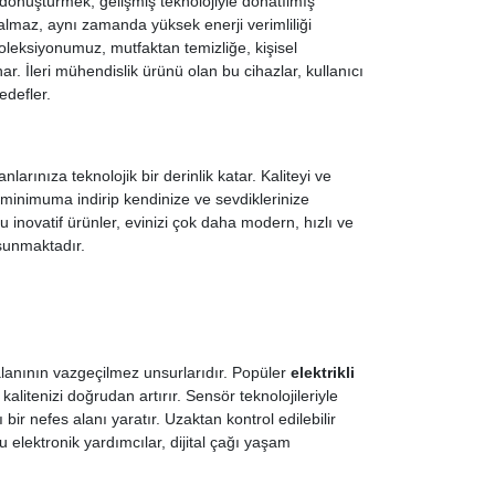
dönüştürmek, gelişmiş teknolojiyle donatılmış
kalmaz, aynı zamanda yüksek enerji verimliliği
leksiyonumuz, mutfaktan temizliğe, kişisel
. İleri mühendislik ürünü olan bu cihazlar, kullanıcı
edefler.
arınıza teknolojik bir derinlik katar. Kaliteyi ve
 minimuma indirip kendinize ve sevdiklerinize
u inovatif ürünler, evinizi çok daha modern, hızlı ve
 sunmaktadır.
alanının vazgeçilmez unsurlarıdır. Popüler
elektrikli
 kalitenizi doğrudan artırır. Sensör teknolojileriyle
ir nefes alanı yaratır. Uzaktan kontrol edilebilir
 elektronik yardımcılar, dijital çağı yaşam