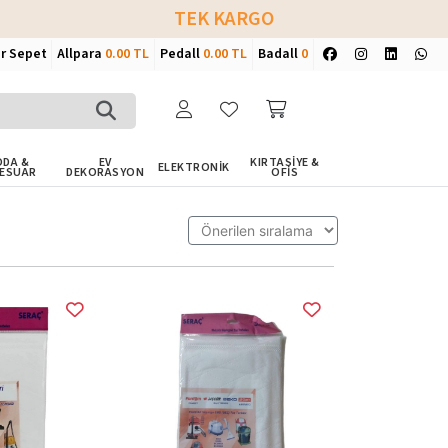
TEK KARGO
ir Sepet
Allpara
0.00 TL
Pedall
0.00 TL
Badall
0
DA &
EV
KIRTASİYE &
ELEKTRONİK
ESUAR
DEKORASYON
OFİS