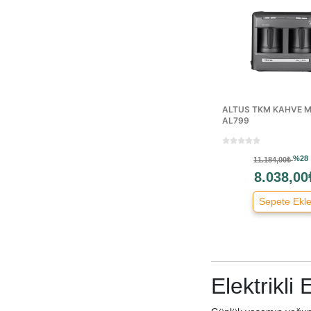
Seraç
Üret
Wrapsol
ALTUS TKM KAHVE M
AL799
%28
11.184,00₺
8.038,00
Sepete Ekl
Elektrikli 