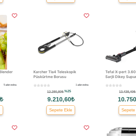
Blender
Karcher Tla4 Teleskopik
Tefal X-pert 3.6
Püskürtme Borusu
Sarjli Dikey Supu
5 adet stokta
1 adet stokta
%25
12.280,80₺
13.438,40
 ₺
9.210,60₺
10.750
e
Sepete Ekle
Sepete