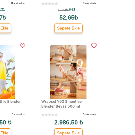
11 adet stokta
5 adet stokta
%21
%21
66,83₺
7₺
52,65₺
 Ekle
Sepete Ekle
hie Blender
Wrapsol Y03 Smoothie
Blender Beyaz 500 ml
5 adet stokta
5 adet stokta
50 ₺
2.986,50 ₺
 Ekle
Sepete Ekle