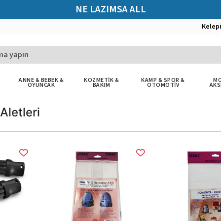
NE LAZIMSA ALL
Kelep
ANNE & BEBEK &
KOZMETİK &
KAMP & SPOR &
MO
OYUNCAK
BAKIM
OTOMOTİV
AKS
 Aletleri