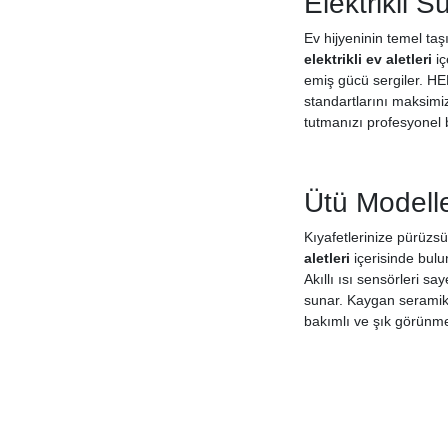
Elektrikli 
Ev hijyeninin temel taş
elektrikli ev aletleri
iç
emiş gücü sergiler. HEP
standartlarını maksimiz
tutmanızı profesyonel bir
Ütü Modelle
Kıyafetlerinize pürüzsü
aletleri
içerisinde bulun
Akıllı ısı sensörleri s
sunar. Kaygan seramik 
bakımlı ve şık görünme