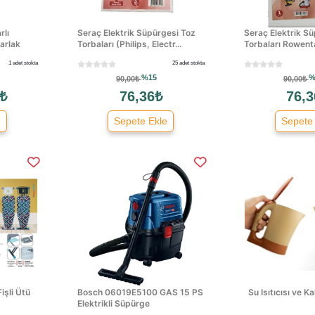
rlı
Seraç Elektrik Süpürgesi Toz
Seraç Elektrik S
arlak
Torbaları (Philips, Electr...
Torbaları Rowenta
1 adet stokta
25 adet stokta
%15
%
90,00₺
90,00₺
 ₺
76,36₺
76,3
e
Sepete Ekle
Sepete
işli Ütü
Bosch 06019E5100 GAS 15 PS
Su Isıtıcısı ve 
Elektrikli Süpürge