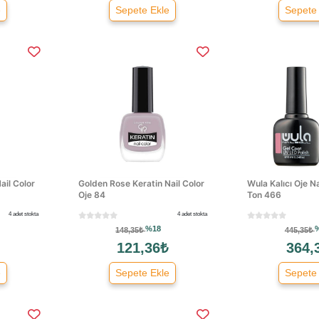
e
Sepete Ekle
Sepete
ail Color
Golden Rose Keratin Nail Color
Wula Kalıcı Oje N
Oje 84
Ton 466
4 adet stokta
4 adet stokta
%18
148,35₺
445,35₺
121,36₺
364,
e
Sepete Ekle
Sepete