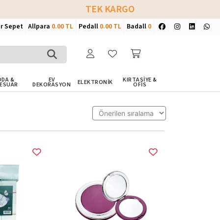
TEK KARGO
ir Sepet
Allpara
0.00 TL
Pedall
0.00 TL
Badall
0
DA &
EV
KIRTASİYE &
ELEKTRONİK
ESUAR
DEKORASYON
OFİS