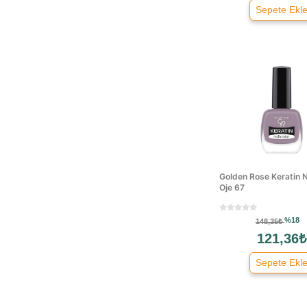
Sepete Ekl
Hydra
Jeunesse
Johnson's
Kalyon
Kuaf
L'oréal Paris
La Roche Posay
Lady Mary
Lionesse
Lüx
Golden Rose Keratin N
Oje 67
Maklora
Maybelline
%18
148,35₺
Modacar
121,36₺
Morfose
Sepete Ekl
Nascita
Nerox
Neutrogena