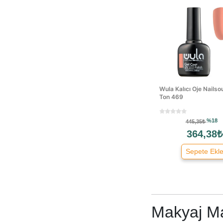
Neva
Nivea
Ocean
Ocean Aibor
Ossion
Papatya
Parmex
Wula Kalıcı Oje Nailso
Ton 469
Pastel
Perçem
%18
445,35₺
Platonik
364,38₺
Pm
Refectocil
Sepete Ekl
Rodeo
Salvin
Sebamed
Solemio
Makyaj Ma
Solingen