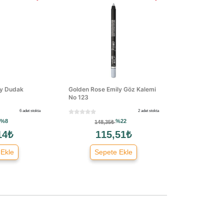
ly Dudak
Golden Rose Emily Göz Kalemi
No 123
6 adet stokta
2 adet stokta
%8
%22
148,35₺
14₺
115,51₺
 Ekle
Sepete Ekle