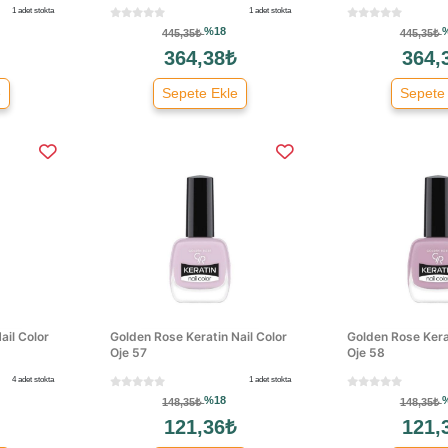
1 adet stokta
1 adet stokta
%18
445,35₺
445,35₺
364,38₺
364,
e
Sepete Ekle
Sepete
ail Color
Golden Rose Keratin Nail Color
Golden Rose Kerat
Oje 57
Oje 58
4 adet stokta
1 adet stokta
%18
148,35₺
148,35₺
121,36₺
121,