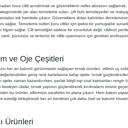
adan önce cildi arındırmak ve gözeneklerin nefes almasını sağlamak, sağ
ategorisinde yer alan temizleme suları, çift fazlı temizleyiciler ve makya
palamadan tek hamlede çıkarır. Gözeneklere dolan kalıntıları derinlemes
 sağlar. Temizleme sütleri kuru ciltler için ipeksi bir yumuşaklık sunar
 hijyen sağlar. Cilt temizliğini sadece bir zorunluluk değil, cildinizi yen
canlı, pürüzsüz ve tertemiz bir ciltle uyanmanız için gereken profesyo
m ve Oje Çeşitleri
nızın her an bakımlı görünmesini sağlayan tırnak ürünleri, stilinizi uç nok
değerlendirilen geniş renk kartelasına sahip ojeler, tırnak güçlendiriciler 
 ojeler zaman kazandırırken, parlak bitişli top-coat katmanları rengin öm
ve besleyici cilalar, tırnak yapınızı güçlendirerek kırılmaların önüne geç
eden bu ürünler, ellerinizin zarafetini ön plana çıkarır. Hem bakım yapa
 ve estetiği birleştirerek her an kendinizi çok daha özel ve bakımlı hisse
 Ürünleri