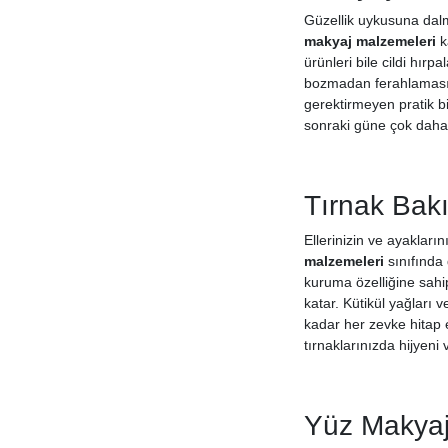
Güzellik uykusuna dalm
makyaj malzemeleri
k
ürünleri bile cildi hır
bozmadan ferahlamasını
gerektirmeyen pratik bir
sonraki güne çok daha 
Tırnak Bakı
Ellerinizin ve ayakları
malzemeleri
sınıfında 
kuruma özelliğine sahip
katar. Kütikül yağları 
kadar her zevke hitap 
tırnaklarınızda hijyeni
Yüz Makyajı