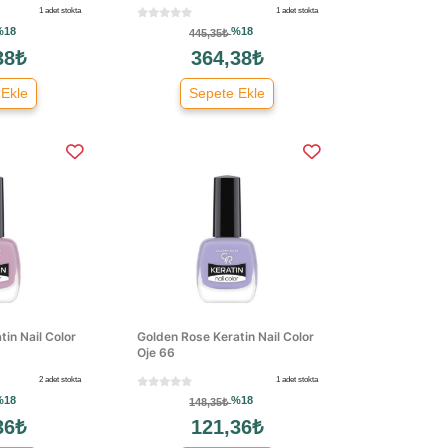
1 adet stokta
1 adet stokta
%18
%18
445,35₺
38₺
364,38₺
 Ekle
Sepete Ekle
in Nail Color
Golden Rose Keratin Nail Color
Oje 66
2 adet stokta
1 adet stokta
%18
%18
148,35₺
36₺
121,36₺