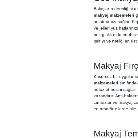
Prolinc
Dvl
Bakışların derinliğini
makyaj malzemeleri
g
Gold Beauty
anlatmanızı sağlar. Kir
Teoderm
ve jelleri yüz hatların
Banduff
belirginlik elde edebil
Aslanlı
ışıltıyı ve netliği en ü
Şelale
Clea
Makyaj Fırç
Kusursuz bir uygulama 
malzemeleri
sınıfındak
nüfuz etmesini sağlar. 
kazandırır. Anti-bakter
cımbızlar ve makyaj çan
en amatör ellerde bile 
Makyaj Tem