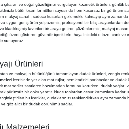
na çıkaran ve doğal güzelliğinizi vurgulayan kozmetik ürünleri, günlük bak
 cildinizle bütünleşen formülleri sayesinde hem kusursuz bir görünüm sağl
ern makyaj sanatı, sadece kusurları gizlemekle kalmayıp aynı zamanda ö
 tarza uygun geniş ürün yelpazemiz, profesyonel bir bitiş arayanlardan 
i ve klasikleşmiş favorileri bir araya getiren çözümlerimiz, makyaj masa
ettiği özeni gösteren güvenilir içeriklerle, hayalinizdeki o taze, canlı ve 
kle sunuyoruz.
ajı Ürünleri
atan ve makyajın bütünlüğünü tamamlayan dudak ürünleri, zengin renk
meleri
içerisinde yer alan mat rujlar, nemlendirici parlatıcılar ve dudak 
Likit mat seriler saatlerce bozulmadan formunu korurken, dudak yağları 
k pürüzsüz bir doku yaratır. Nude tonlardan cesur kırmızılara kadar u
zenginleştirilen bu içerikler, dudaklarınızı renklendirirken aynı zamand
e ve göz alıcı bir dudak görünümü sağlar.
ı Malzemeleri