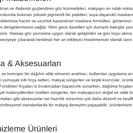
 artıran ve ifadenizi güçlendiren göz kozmetikleri, makyajın en odak nok
rubunda bulunan yüksek pigmentli far paletleri, suya dayanıklı maskarala
piklerinize hacim ve uzunluk kazandıran maskara formülleri, gözlerinizi 
ızın dengelenmesini sağlar. Hem gece davetleri için dumanlı bakışlar yar
irsiniz. Hassas göz çevresine uygun olarak geliştirilen ve gün boyu akma
st seviyeye çıkararak kendinizi her an etkileyici hissetmenize olanak tanır.
a & Aksesuarları
ve homojen bir dağılım elde etmenin anahtarı, kullanılan uygulama ara
i yumuşak kıllı fırça setleri, makyaj süngerleri ve kirpik kıvırıcılar; ürün
Fondöten fırçaları iz bırakmadan kapatıcılık sunarken, dağıtma fırçaları
iyel materyallerden üretilen süngerler, ten makyajınızın doğal ve ıslak bi
taları gibi aksesuarlar ise hazırlık sürecinizi çok daha düzenli ve keyifl
profesyonel standartlarda bir makyaj deneyimi yaşayabilir, ürünlerinizin
izleme Ürünleri