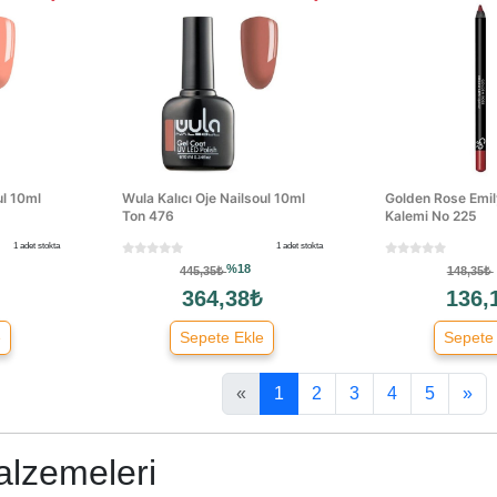
ul 10ml
Wula Kalıcı Oje Nailsoul 10ml
Golden Rose Emi
Ton 476
Kalemi No 225
1 adet stokta
1 adet stokta
%18
445,35₺
148,35₺
364,38₺
136,
e
Sepete Ekle
Sepete
«
1
2
3
4
5
»
lzemeleri