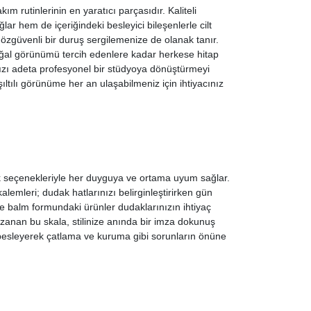
ım rutinlerinin en yaratıcı parçasıdır. Kaliteli
ar hem de içeriğindeki besleyici bileşenlerle cilt
zgüvenli bir duruş sergilemenize de olanak tanır.
doğal görünümü tercih edenlere kadar herkese hitap
nızı adeta profesyonel bir stüdyoya dönüştürmeyi
ışıltılı görünüme her an ulaşabilmeniz için ihtiyacınız
 seçenekleriyle her duyguya ve ortama uyum sağlar.
kalemleri; dudak hatlarınızı belirginleştirirken gün
ve balm formundaki ürünler dudaklarınızın ihtiyaç
zanan bu skala, stilinize anında bir imza dokunuş
a besleyerek çatlama ve kuruma gibi sorunların önüne