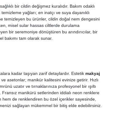
lıklı bir cildin değişmez kuralıdır. Bakım odaklı
j temizleme yağları; en inatçı ve suya dayanıklı
ine temizleyen bu ürünler, cildin doğal nem dengesini
ken, misel sular hassas ciltlerde durulama
ileyen bir seremoniye dönüştüren bu arındırıcılar, bir
nel bakımı tam olarak sunar.
talara kadar taşıyan zarif detaylardır. Estetik
makyaj
ve asetonlar; manikür kalitesini evinize getirir. Hızlı
rünü uzatır ve tırnaklarınıza profesyonel bir ışıltı
er. Fransız manikürü setlerinden iddialı neon renklere
n hem de renklendiren bu özel içerikler sayesinde,
tmenizi sağlayan mükemmel bir bitiş elde edebilirsiniz.