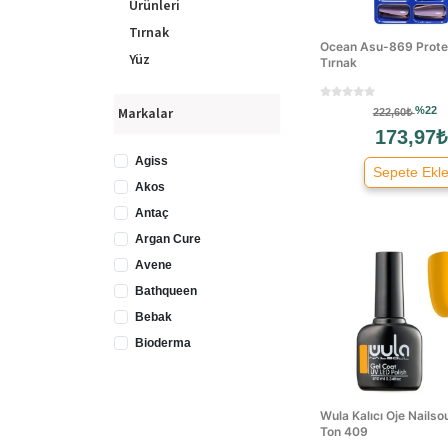
Ürünleri
Tırnak
Ocean Asu-869 Prot
Yüz
Tırnak
%22
Markalar
222,60₺
173,97₺
Agiss
Sepete Ekl
Akos
Antaç
Argan Cure
Avene
Bathqueen
Bebak
Bioderma
Celenes
Cotton Soft
Wula Kalıcı Oje Nailso
Davis Mark
Ton 409
Derminix