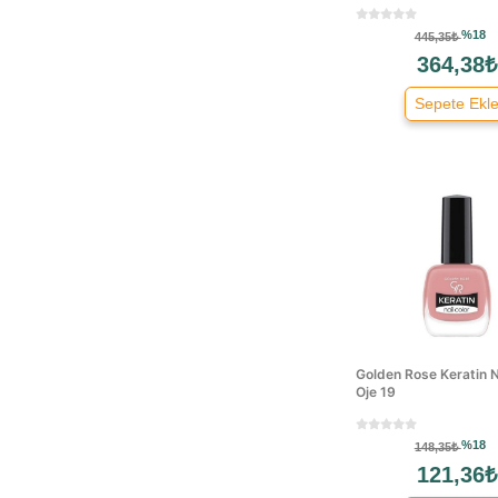
Disney
%18
445,35₺
Diva Camille
364,38₺
Elly
Sepete Ekl
Emily
Esse
Fe
Finish
Flormar
Folipak
Folly
Freshnsoft
Frozen
Golden Rose Keratin N
Gabrini
Oje 19
Garnier
Golden Rose
%18
148,35₺
Goldterm
121,36₺
Herbaderm