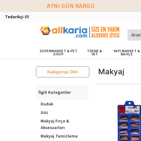
AYNI GÜN KARGO
Tedarikçi Ol
SÜPERMARKET & PET
TEKNE &
YAPI MARKET &
SHOP
YAT
BAHÇE
Makyaj
Kategoriye Dön
İlgili Kategoriler
Dudak
Göz
Makyaj Fırça &
Aksesuarları
Makyaj Temizleme