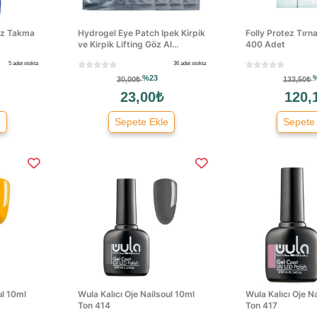
ez Takma
Hydrogel Eye Patch Ipek Kirpik
Folly Protez Tır
ve Kirpik Lifting Göz Al...
400 Adet
5 adet stokta
36 adet stokta
%23
30,00₺
133,50₺
23,00₺
120,
e
Sepete Ekle
Sepete
ul 10ml
Wula Kalıcı Oje Nailsoul 10ml
Wula Kalıcı Oje N
Ton 414
Ton 417