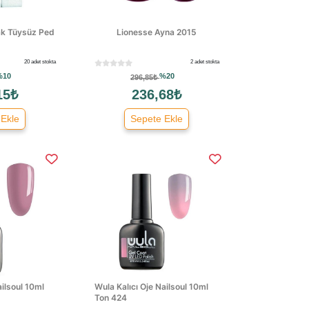
nak Tüysüz Ped
Lionesse Ayna 2015
20 adet stokta
2 adet stokta
%10
%20
296,85₺
15₺
236,68₺
 Ekle
Sepete Ekle
ailsoul 10ml
Wula Kalıcı Oje Nailsoul 10ml
Ton 424