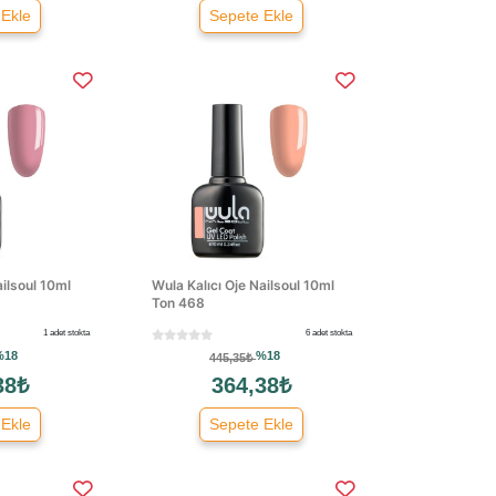
 Ekle
Sepete Ekle
ailsoul 10ml
Wula Kalıcı Oje Nailsoul 10ml
Ton 468
1 adet stokta
6 adet stokta
%18
%18
445,35₺
38₺
364,38₺
 Ekle
Sepete Ekle