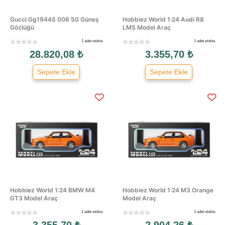
Gucci Gg1944S 006 50 Güneş
Hobbiez World 1:24 Audi R8
Gözlüğü
LMS Model Araç
1 adet stokta
1 adet stokta
28.820,08 ₺
3.355,70 ₺
Sepete Ekle
Sepete Ekle
Hobbiez World 1:24 BMW M4
Hobbiez World 1:24 M3 Orange
GT3 Model Araç
Model Araç
1 adet stokta
1 adet stokta
3.355,70 ₺
2.904,26 ₺