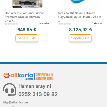
Hot Wheels Fast and Furious
Intex 57161 Sevimli Orman
Premium Araçlar HNW46 -
Hayvanları Oyun Havuzu 244 ×
JHW7...
...
1 adet stokta
1 adet stokta
648,95 ₺
8.125,92 ₺
Sepete Ekle
Sepete Ekle
Hemen arayın!
0252 313 09 82
bilgi@allkaria.com