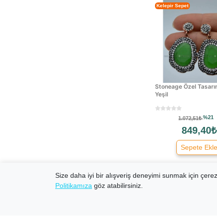
Lumberjack
Kelepir Sepet
Luzdemi̇a
Micheal Kors
Miu Miu
Modacar
Momentus
Nascita
Stoneage Özel Tasarı
Yeşil
Nautica
Nike
%21
1.072,51₺
Oakley
849,40₺
Ocean
Persol
Sepete Ekl
Pgk
Philipp Plein
Size daha iyi bir alışveriş deneyimi sunmak için çerezl
Police
Politikamıza
göz atabilirsiniz.
Porsche Design
Tarzınızı
Prada