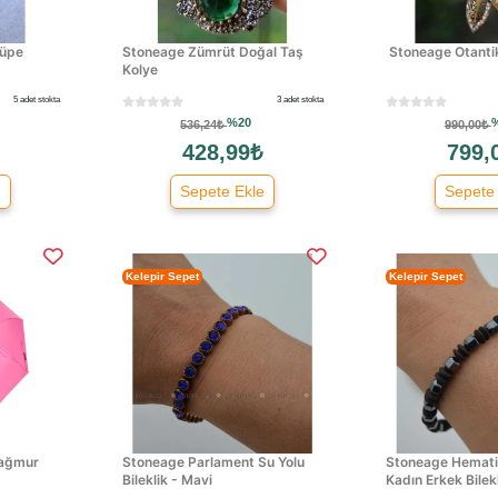
Küpe
Stoneage Zümrüt Doğal Taş
Stoneage Otanti
Kolye
5 adet stokta
3 adet stokta
%20
536,24₺
990,00₺
428,99₺
799,
e
Sepete Ekle
Sepete
Kelepir Sepet
Kelepir Sepet
Yağmur
Stoneage Parlament Su Yolu
Stoneage Hematit
Bileklik - Mavi
Kadın Erkek Bilekl