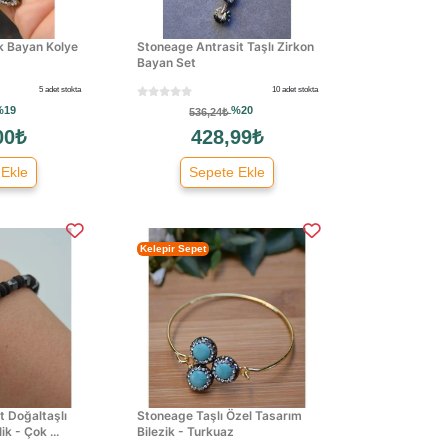
k Bayan Kolye
Stoneage Antrasit Taşlı Zirkon
Bayan Set
5 adet stokta
10 adet stokta
%19
%20
536,24₺
00₺
428,99₺
 Ekle
Sepete Ekle
Kelepir Sepet
 Doğaltaşlı
Stoneage Taşlı Özel Tasarım
ik - Çok ...
Bilezik - Turkuaz