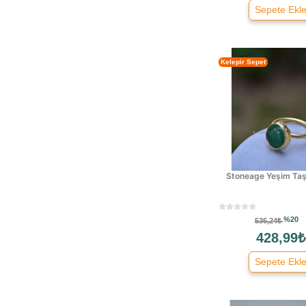
Sepete Ekl
Freecamp
Gant
Gc
Kelepir Sepet
Gucci
Guess
Hermossa
Hislon
Izipizi
Jehan'ın Takıları
Karl Lagerfeld
Stoneage Yeşim Taş
Kenzo
Kilian
%20
536,24₺
Kızılkaya Oyuncak
428,99₺
Lacoste
Sepete Ekl
Lalizas
Lanvin
Longchamp