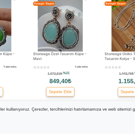
Kelepir Sepet
Kelepir Sepet
m Küpe -
Stoneage Özel Tasarım Küpe -
Stoneage Oniks T
Mavi
Tasarım Kolye - 
5 adet stokta
5 adet stokta
%21
1.072,51₺
1.443,76₺
849,40₺
1.155
e
Sepete Ekle
Sepete
«
1
2
3
4
5
»
er kullanıyoruz. Çerezler, tercihlerinizi hatırlamamıza ve web sitemizi g
 Tamamlayan Saat ve Takı Çeşi