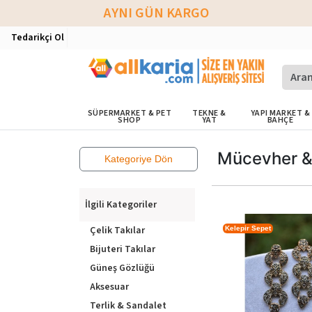
AYNI GÜN KARGO
Tedarikçi Ol
SÜPERMARKET & PET
TEKNE &
YAPI MARKET &
SHOP
YAT
BAHÇE
Mücevher &
Kategoriye Dön
İlgili Kategoriler
Çelik Takılar
Kelepir Sepet
Bijuteri Takılar
Güneş Gözlüğü
Aksesuar
Terlik & Sandalet