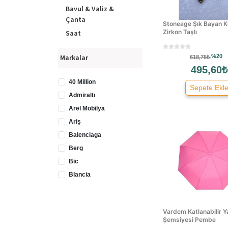
Bavul & Valiz &
Çanta
Stoneage Şık Bayan 
Zirkon Taşlı
Saat
%20
Markalar
618,75₺
495,60₺
40 Million
Sepete Ekl
Admiraltı
Arel Mobilya
Ariş
Balenciaga
Berg
Bic
Blancia
Bottega Veneta
Burberry
Vardem Katlanabilir 
Bvlgari
Şemsiyesi Pembe
Calvin Klein