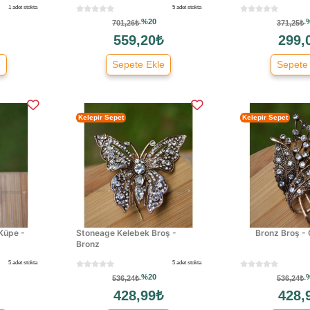
1 adet stokta
5 adet stokta
%20
701,26₺
371,25₺
559,20₺
299,
e
Sepete Ekle
Sepete
Kelepir Sepet
Kelepir Sepet
Küpe -
Stoneage Kelebek Broş -
Bronz Broş - 
Bronz
5 adet stokta
5 adet stokta
%20
536,24₺
536,24₺
428,99₺
428,