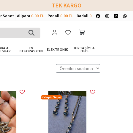
TEK KARGO
ir Sepet
Allpara
0.00 TL
Pedall
0.00 TL
Badall
0
DA &
EV
KIRTASİYE &
ELEKTRONİK
ESUAR
DEKORASYON
OFİS
Kelepir Sepet