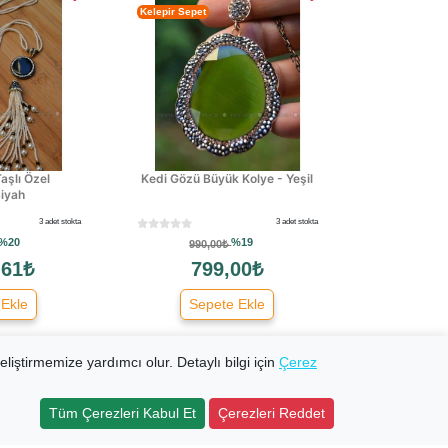
Kelepir Sepet
aşlı Özel
Kedi Gözü Büyük Kolye - Yeşil
Siyah
3 adet stokta
3 adet stokta
%20
%19
990,00₺
,61₺
799,00₺
 Ekle
Sepete Ekle
eliştirmemize yardımcı olur. Detaylı bilgi için
Çerez
Tüm Çerezleri Kabul Et
Çerezleri Reddet
tleri