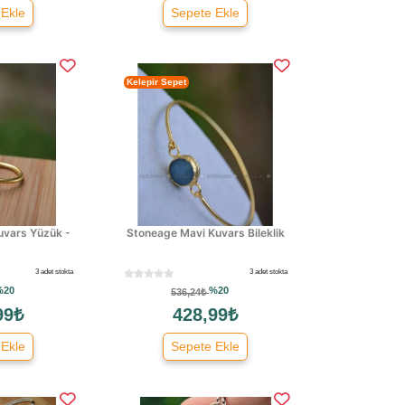
 Ekle
Sepete Ekle
Kelepir Sepet
uvars Yüzük -
Stoneage Mavi Kuvars Bileklik
3 adet stokta
3 adet stokta
%20
%20
536,24₺
99₺
428,99₺
 Ekle
Sepete Ekle