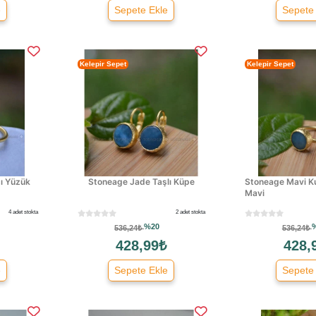
e
Sepete Ekle
Sepete
Kelepir Sepet
Kelepir Sepet
ı Yüzük
Stoneage Jade Taşlı Küpe
Stoneage Mavi K
Mavi
4 adet stokta
2 adet stokta
%20
536,24₺
536,24₺
428,99₺
428,
e
Sepete Ekle
Sepete