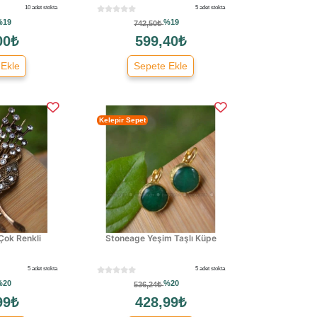
10 adet stokta
5 adet stokta
%19
%19
742,50₺
00₺
599,40₺
 Ekle
Sepete Ekle
Kelepir Sepet
Çok Renkli
Stoneage Yeşim Taşlı Küpe
5 adet stokta
5 adet stokta
%20
%20
536,24₺
99₺
428,99₺