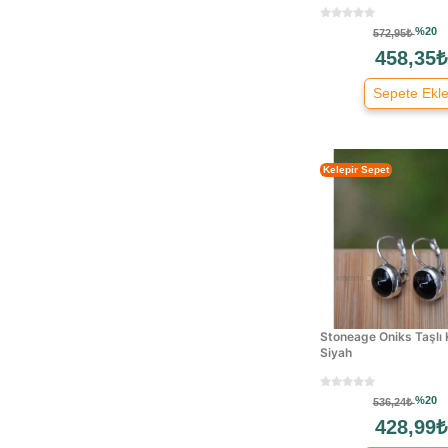
Casio
%20
572,95₺
Ccl
458,35₺
Chicco
Sepete Ekl
Chloe
Chopard
Converse
Kelepir Sepet
Despada
Disney
Dkny
Dolce & Gabbana
Emporio Armani
Erişkin Aksesuar
Stoneage Oniks Taşlı 
Evolite
Siyah
Façonnable
Ferrino
%20
536,24₺
Fila
428,99₺
Fossil