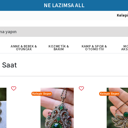
NE LAZIMSA ALL
Kelep
ANNE & BEBEK &
KOZMETİK &
KAMP & SPOR &
MO
OYUNCAK
BAKIM
OTOMOTİV
AKS
 Saat
Kelepir Sepet
Kelepir Sepet