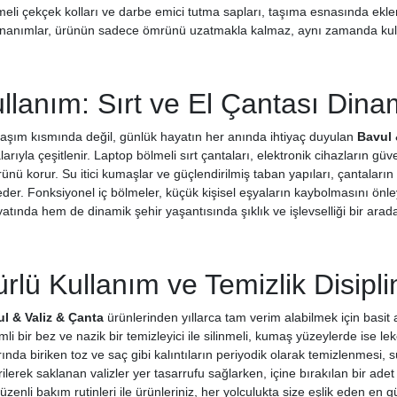
eli çekçek kolları ve darbe emici tutma sapları, taşıma esnasında ekl
donanımlar, ürünün sadece ömrünü uzatmakla kalmaz, aynı zamanda kul
lanım: Sırt ve El Çantası Dinam
aşım kısmında değil, günlük hayatın her anında ihtiyaç duyulan
Bavul 
larıyla çeşitlenir. Laptop bölmeli sırt çantaları, elektronik cihazların 
ürünü korur. Su itici kumaşlar ve güçlendirilmiş taban yapıları, çantala
eder. Fonksiyonel iç bölmeler, küçük kişisel eşyaların kaybolmasını önle
tında hem de dinamik şehir yaşantısında şıklık ve işlevselliği bir arad
lü Kullanım ve Temizlik Disipli
l & Valiz & Çanta
ürünlerinden yıllarca tam verim alabilmek için basit 
mli bir bez ve nazik bir temizleyici ile silinmeli, kumaş yüzeylerde ise lek
da biriken toz ve saç gibi kalıntıların periyodik olarak temizlenmesi, s
ilerek saklanan valizler yer tasarrufu sağlarken, içine bırakılan bir a
düzenli bakım rutinleri ile ürünleriniz, her yolculukta size eşlik eden en