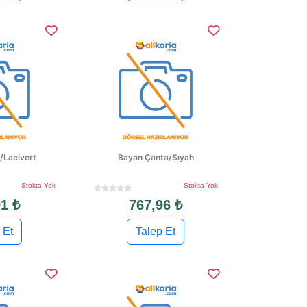
/Lacivert
Bayan Çanta/Sıyah
Stokta Yok
Stokta Yok
1 ₺
767,96 ₺
 Et
Talep Et