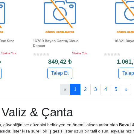
One Sıze
16789 Bayan Çanta/Cloud
16821 Baya
Dancer
Stokta Yok
Stokta Yok
₺
849,42 ₺
1.061,
Talep Et
Talep
«
1
2
3
4
5
»
 Valiz & Çanta
, güvenliğini ve düzenini belirleyen en önemli aksesuarlar olan
Bavul &
sıdır. İster kısa süreli bir iş gezisi ister uzun bir tatil olsun, eşyaları