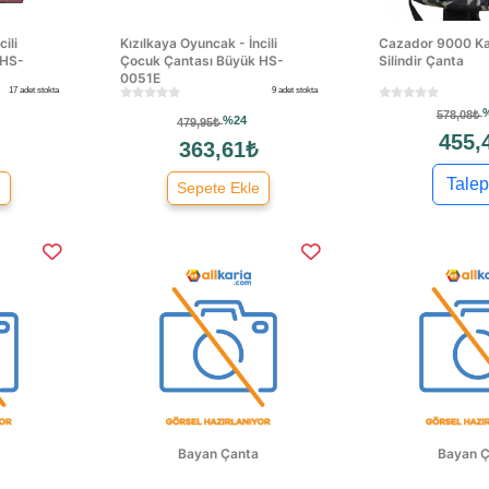
ili
Kızılkaya Oyuncak - İncili
Cazador 9000 Ka
 HS-
Çocuk Çantası Büyük HS-
Silindir Çanta
0051E
17 adet stokta
9 adet stokta
578,08₺
%24
479,95₺
455,
363,61₺
Talep
e
Sepete Ekle
Bayan Çanta
Bayan Ç