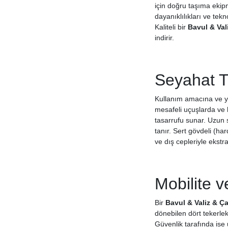
için doğru taşıma ekipma
dayanıklılıkları ve tek
Kaliteli bir
Bavul & Val
indirir.
Seyahat T
Kullanım amacına ve y
mesafeli uçuşlarda ve 
tasarrufu sunar. Uzun 
tanır. Sert gövdeli (ha
ve dış cepleriyle ekstr
Mobilite v
Bir
Bavul & Valiz & Ç
dönebilen dört tekerlek
Güvenlik tarafında ise