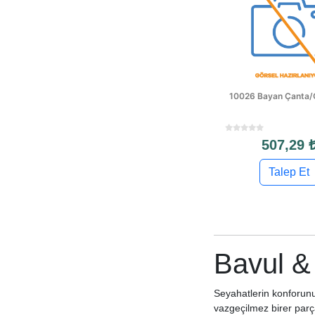
10026 Bayan Çanta/
507,29 
Talep Et
Bavul &
Seyahatlerin konforunu
vazgeçilmez birer parça