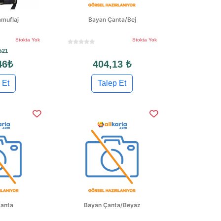
muflaj
Bayan Çanta/Bej
Stokta Yok
Stokta Yok
%21
46₺
404,13 ₺
 Et
Talep Et
anta
Bayan Çanta/Beyaz