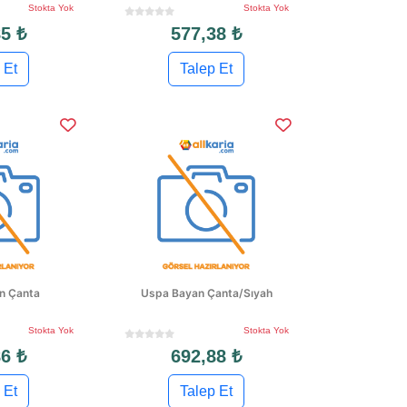
Stokta Yok
Stokta Yok
5 ₺
577,38 ₺
 Et
Talep Et
n Çanta
Uspa Bayan Çanta/Sıyah
Stokta Yok
Stokta Yok
6 ₺
692,88 ₺
 Et
Talep Et