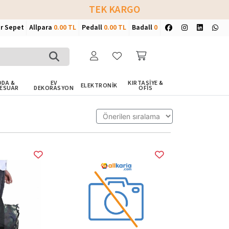
TEK KARGO
ir Sepet
Allpara
0.00 TL
Pedall
0.00 TL
Badall
0
DA &
EV
KIRTASİYE &
ELEKTRONİK
ESUAR
DEKORASYON
OFİS