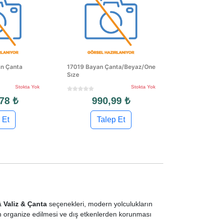
n Çanta
17019 Bayan Çanta/Beyaz/One
Sıze
Stokta Yok
Stokta Yok
78 ₺
990,99 ₺
 Et
Talep Et
 Valiz & Çanta
seçenekleri, modern yolculukların
nızın organize edilmesi ve dış etkenlerden korunması