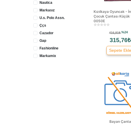
Nautica
Markasız
Kızılkaya Oyuncak - İnc
Çocuk Çantası Küçük
U.s. Polo Assn.
0050E
Ççs
%24
Cazador
416,81₺
315,76₺
Gap
Fashionline
Sepete Ekl
Markamix
Bayan Çanta