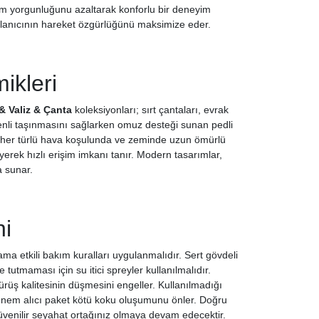
em yorgunluğunu azaltarak konforlu bir deneyim
lanıcının hareket özgürlüğünü maksimize eder.
ikleri
& Valiz & Çanta
koleksiyonları; sırt çantaları, evrak
güvenli taşınmasını sağlarken omuz desteği sunan pedli
rın her türlü hava koşulunda ve zeminde uzun ömürlü
yerek hızlı erişim imkanı tanır. Modern tasarımlar,
a sunar.
ni
ama etkili bakım kuralları uygulanmalıdır. Sert gövdeli
e tutmaması için su itici spreyler kullanılmalıdır.
ürüş kalitesinin düşmesini engeller. Kullanılmadığı
det nem alıcı paket kötü koku oluşumunu önler. Doğru
 güvenilir seyahat ortağınız olmaya devam edecektir.