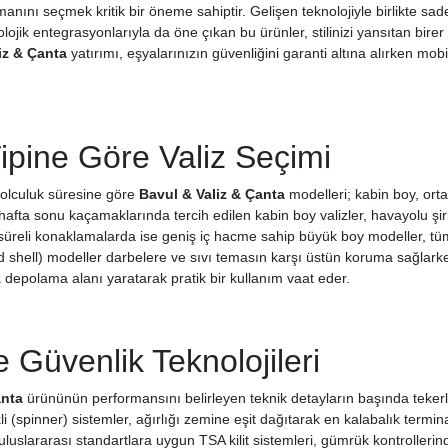
nını seçmek kritik bir öneme sahiptir. Gelişen teknolojiyle birlikte sadec
nolojik entegrasyonlarıyla da öne çıkan bu ürünler, stilinizi yansıtan bir
iz & Çanta
yatırımı, eşyalarınızın güvenliğini garanti altına alırken mobi
ipine Göre Valiz Seçimi
olculuk süresine göre
Bavul & Valiz & Çanta
modelleri; kabin boy, orta 
hafta sonu kaçamaklarında tercih edilen kabin boy valizler, havayolu ş
süreli konaklamalarda ise geniş iç hacme sahip büyük boy modeller, tüm
rd shell) modeller darbelere ve sıvı temasın karşı üstün koruma sağlarke
a depolama alanı yaratarak pratik bir kullanım vaat eder.
e Güvenlik Teknolojileri
anta
ürününün performansını belirleyen teknik detayların başında tekerle
li (spinner) sistemler, ağırlığı zemine eşit dağıtarak en kalabalık termin
 uluslararası standartlara uygun TSA kilit sistemleri, gümrük kontrolle