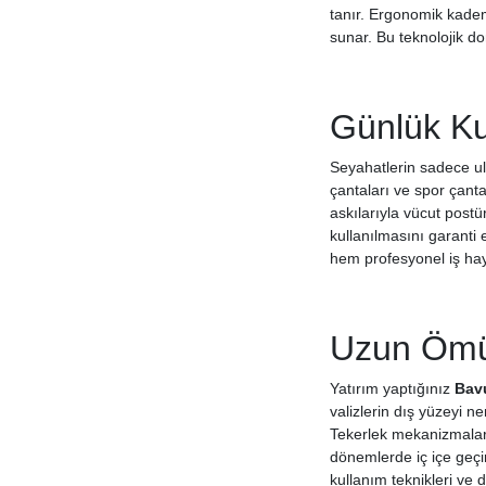
tanır. Ergonomik kadem
sunar. Bu teknolojik 
Günlük Kul
Seyahatlerin sadece ul
çantaları ve spor çanta
askılarıyla vücut post
kullanılmasını garanti 
hem profesyonel iş haya
Uzun Ömür
Yatırım yaptığınız
Bavu
valizlerin dış yüzeyi ne
Tekerlek mekanizmaların
dönemlerde iç içe geçir
kullanım teknikleri ve 