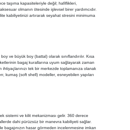
e taşıma kapasiteleriyle değil; hafiflikleri,
er aksesuar olmanın ötesinde işlevsel birer yardımcıdır.
lite kabiliyetinizi artırarak seyahat stresini minimuma
boy ve büyük boy (battal) olarak sınıflandırılır. Kısa
irketlerinin bagaj kurallarına uyum sağlayarak zaman
 ihtiyaçlarınızı tek bir merkezde toplamanıza olanak
n; kumaş (soft shell) modeller, esneyebilen yapıları
k sistemi ve kilit mekanizması gelir. 360 derece
allerde dahi pürüzsüz bir manevra kabiliyeti sağlar.
rinde bagajınızın hasar görmeden incelenmesine imkan