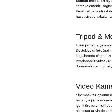
kamera modelleri
hiye
çerçevelemenizi sağlar.
Keskinlik ve kontrast d
hassasiyetle yakalamanı
Tripod & M
Uzun pozlama çekimlerin
Destekleyici
fotoğraf 
koşullarında cihazınızı
Ayarlanabilir yüksekli
donanımlar, kompozisyon
Video Kame
Sinematik bir anlatım d
hızlarıyla profesyonell
içerik üreticileri için 
aksesuarlarıyla destek