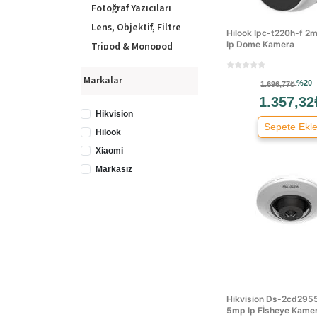
Fotoğraf Yazıcıları
Lens, Objektif, Filtre
Hilook Ipc-t220h-f 
Ip Dome Kamera
Tripod & Monopod
Video Kamera
Markalar
Video Kamera
%20
1.696,77₺
Aksesuarları
1.357,32
Hikvision
Sepete Ekl
Hilook
Xiaomi
Markasız
Hikvision Ds-2cd295
5mp Ip Fİsheye Kame