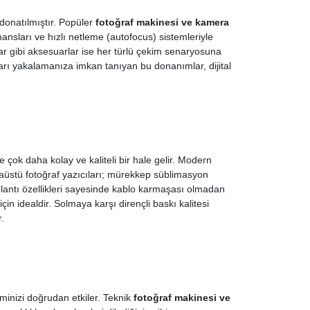
 donatılmıştır. Popüler
fotoğraf makinesi ve kamera
nsları ve hızlı netleme (autofocus) sistemleriyle
şlar gibi aksesuarlar ise her türlü çekim senaryosuna
arı yakalamanıza imkan tanıyan bu donanımlar, dijital
de çok daha kolay ve kaliteli bir hale gelir. Modern
saüstü fotoğraf yazıcıları; mürekkep süblimasyon
ğlantı özellikleri sayesinde kablo karmaşası olmadan
in idealdir. Solmaya karşı dirençli baskı kalitesi
r.
timinizi doğrudan etkiler. Teknik
fotoğraf makinesi ve