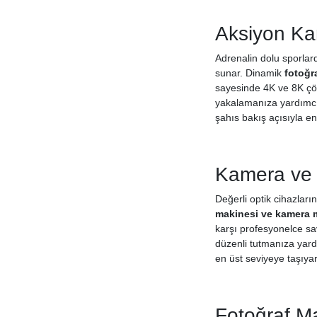
Aksiyon Ka
Adrenalin dolu sporlard
sunar. Dinamik
fotoğr
sayesinde 4K ve 8K çözü
yakalamanıza yardımcı 
şahıs bakış açısıyla en
Kamera ve 
Değerli optik cihazlar
makinesi ve kamera m
karşı profesyonelce sav
düzenli tutmanıza yard
en üst seviyeye taşıya
Fotoğraf Ma