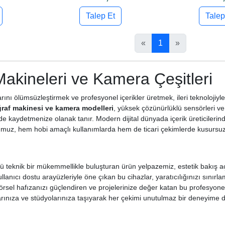
Talep Et
Talep
«
1
»
Makineleri ve Kamera Çeşitleri
rını ölümsüzleştirmek ve profesyonel içerikler üretmek, ileri teknolojiy
ğraf makinesi ve kamera modelleri
, yüksek çözünürlüklü sensörleri v
ğinde kaydetmenize olanak tanır. Modern dijital dünyada içerik üreticilerin
muz, hem hobi amaçlı kullanımlarda hem de ticari çekimlerde kusursuz
ü teknik bir mükemmellikle buluşturan ürün yelpazemiz, estetik bakış aç
ullanıcı dostu arayüzleriyle öne çıkan bu cihazlar, yaratıcılığınızı sınır
örsel hafızanızı güçlendiren ve projelerinize değer katan bu profesyone
rınıza ve stüdyolarınıza taşıyarak her çekimi unutulmaz bir deneyime dön