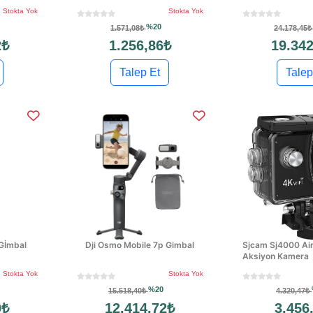
Stokta Yok
Stokta Yok
%20
1.571,08₺
24.178,45
2₺
1.256,86₺
19.342
Talep Et
Talep
 Gİmbal
Dji Osmo Mobile 7p Gimbal
Sjcam Sj4000 Air
Aksiyon Kamera
Stokta Yok
Stokta Yok
%20
15.518,40₺
4.320,47₺
0₺
12.414,72₺
3.456