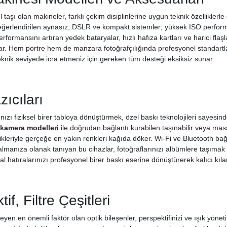
 taşı olan makineler, farklı çekim disiplinlerine uygun teknik özelliklerle
eğerlendirilen aynasız, DSLR ve kompakt sistemler; yüksek ISO performa
erformansını artıran yedek bataryalar, hızlı hafıza kartları ve harici fla
ğlar. Hem portre hem de manzara fotoğrafçılığında profesyonel standartl
eknik seviyede icra etmeniz için gereken tüm desteği eksiksiz sunar.
zıcıları
ınızı fiziksel birer tabloya dönüştürmek, özel baskı teknolojileri sayesin
 kamera modelleri
ile doğrudan bağlantı kurabilen taşınabilir veya ma
ikleriyle gerçeğe en yakın renkleri kağıda döker. Wi-Fi ve Bluetooth ba
almanıza olanak tanıyan bu cihazlar, fotoğraflarınızı albümlere taşımak iç
tal hatıralarınızı profesyonel birer baskı eserine dönüştürerek kalıcı kıla
if, Filtre Çeşitleri
leyen en önemli faktör olan optik bileşenler, perspektifinizi ve ışık yöne