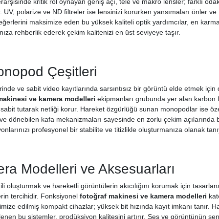
rarşisinde kritik rol oynayan geniş açı, tele ve makro lensler; farklı odak 
 UV, polarize ve ND filtreler ise lensinizi korurken yansımaları önler ve 
eğerlerini maksimize eden bu yüksek kaliteli optik yardımcılar, en karma
za rehberlik ederek çekim kalitenizi en üst seviyeye taşır.
onopod Çeşitleri
de ve sabit video kayıtlarında sarsıntısız bir görüntü elde etmek için d
makinesi ve kamera modelleri
ekipmanları grubunda yer alan karbon fi
 sabit tutarak netliği korur. Hareket özgürlüğü sunan monopodlar ise özel
k ve dönebilen kafa mekanizmaları sayesinde en zorlu çekim açılarında b
larınızı profesyonel bir stabilite ve titizlikle oluşturmanıza olanak tanıy
ra Modelleri ve Aksesuarları
ili oluşturmak ve hareketli görüntülerin akıcılığını korumak için tasarla
erin tercihidir. Fonksiyonel
fotoğraf makinesi ve kamera modelleri
kat
optimize edilmiş kompakt cihazlar; yüksek bit hızında kayıt imkanı tanır. Har
lenen bu sistemler, prodüksiyon kalitesini artırır. Ses ve görüntünün se