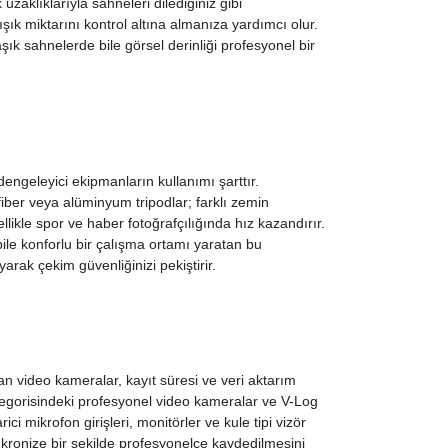
uzaklıklarıyla sahneleri dilediğiniz gibi
ışık miktarını kontrol altına almanıza yardımcı olur.
şık sahnelerde bile görsel derinliği profesyonel bir
engeleyici ekipmanların kullanımı şarttır.
ber veya alüminyum tripodlar; farklı zemin
likle spor ve haber fotoğrafçılığında hız kazandırır.
ile konforlu bir çalışma ortamı yaratan bu
arak çekim güvenliğinizi pekiştirir.
nan video kameralar, kayıt süresi ve veri aktarım
egorisindeki profesyonel video kameralar ve V-Log
ici mikrofon girişleri, monitörler ve kule tipi vizör
nkronize bir şekilde profesyonelce kaydedilmesini