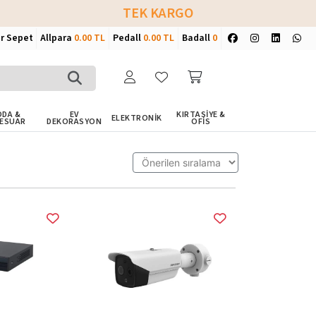
TEK KARGO
ir Sepet
Allpara
0.00 TL
Pedall
0.00 TL
Badall
0
DA &
EV
KIRTASİYE &
ELEKTRONİK
ESUAR
DEKORASYON
OFİS