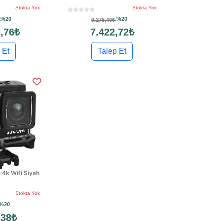
Stokta Yok
Stokta Yok
%20
%20
₺
9.278,40₺
,76₺
7.422,72₺
 Et
Talep Et
 4k Wifi Siyah
Stokta Yok
%20
,38₺