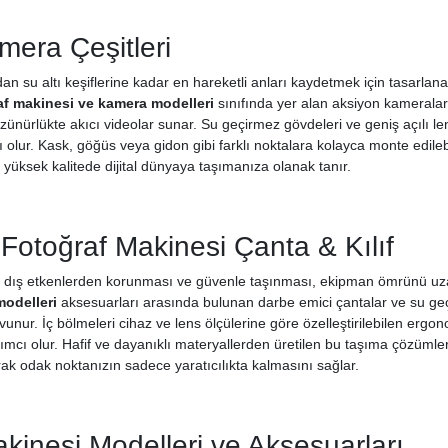
mera Çeşitleri
an su altı keşiflerine kadar en hareketli anları kaydetmek için tasarlana
af makinesi ve kamera modelleri
sınıfında yer alan aksiyon kameraları;
nürlükte akıcı videolar sunar. Su geçirmez gövdeleri ve geniş açılı lens
olur. Kask, göğüs veya gidon gibi farklı noktalara kolayca monte edilebi
 yüksek kalitede dijital dünyaya taşımanıza olanak tanır.
Fotoğraf Makinesi Çanta & Kılıf
ın dış etkenlerden korunması ve güvenle taşınması, ekipman ömrünü uzat
odelleri
aksesuarları arasında bulunan darbe emici çantalar ve su geçi
unur. İç bölmeleri cihaz ve lens ölçülerine göre özelleştirilebilen ergo
ımcı olur. Hafif ve dayanıklı materyallerden üretilen bu taşıma çözümler
rak odak noktanızın sadece yaratıcılıkta kalmasını sağlar.
kinesi Modelleri ve Aksesuarları