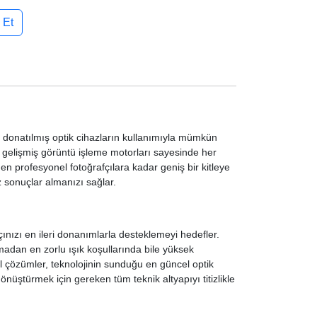
 Et
le donatılmış optik cihazların kullanımıyla mümkün
e gelişmiş görüntü işleme motorları sayesinde her
den profesyonel fotoğrafçılara kadar geniş bir kitleye
 sonuçlar almanızı sağlar.
ınızı en ileri donanımlarla desteklemeyi hedefler.
lamadan en zorlu ışık koşullarında bile yüksek
l çözümler, teknolojinin sunduğu en güncel optik
üştürmek için gereken tüm teknik altyapıyı titizlikle