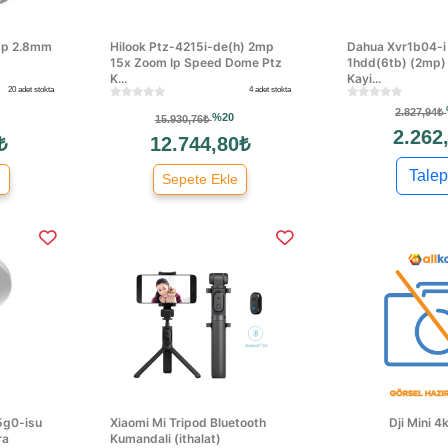
2mp 2.8mm
Hilook Ptz-4215i-de(h) 2mp
Dahua Xvr1b04-i 
15x Zoom Ip Speed Dome Ptz
1hdd(6tb) (2mp) 
K...
Kayi...
20 adet stokta
4 adet stokta
2.827,94₺
%20
15.930,76₺
2.262
₺
12.744,80₺
Talep
e
Sepete Ekle
5g0-isu
Xiaomi Mi Tripod Bluetooth
Dji Mini 4
ra
Kumandali (ithalat)