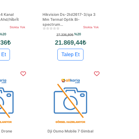
4 Kanal
Hikvision Ds-2td2617-3/qa 3
Ahd/hİbrİt
Mm Termal Optik Bi-
spectrum...
Stokta Yok
Stokta Yok
%20
%20
27.336,80₺
,36₺
21.869,44₺
 Et
Talep Et
k Drone
Dji Osmo Mobile 7 Gimbal