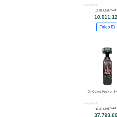
%20
12.513,89₺
10.011,1
Talep Et
Dji Osmo Pocket 3
%20
47.248,50₺
37.798,8