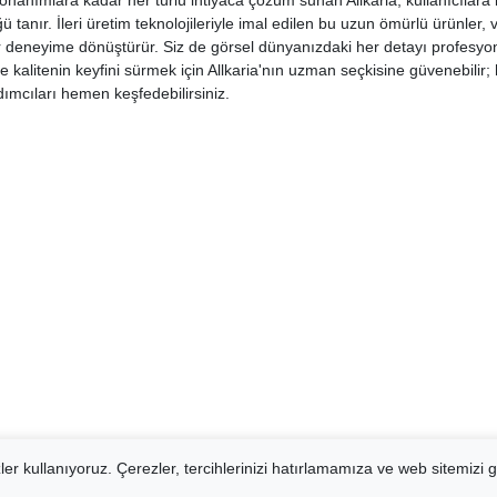
onanımlara kadar her türlü ihtiyaca çözüm sunan Allkaria, kullanıcılara 
ğü tanır. İleri üretim teknolojileriyle imal edilen bu uzun ömürlü ürünler,
bir deneyime dönüştürür. Siz de görsel dünyanızdaki her detayı profesyo
 kalitenin keyfini sürmek için Allkaria'nın uzman seçkisine güvenebilir; 
rdımcıları hemen keşfedebilirsiniz.
er kullanıyoruz. Çerezler, tercihlerinizi hatırlamamıza ve web sitemizi g