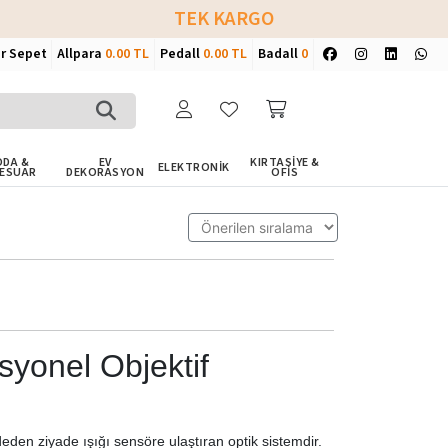
TEK KARGO
ir Sepet
Allpara
0.00 TL
Pedall
0.00 TL
Badall
0
DA &
EV
KIRTASİYE &
ELEKTRONİK
ESUAR
DEKORASYON
OFİS
syonel Objektif
eden ziyade ışığı sensöre ulaştıran optik sistemdir.