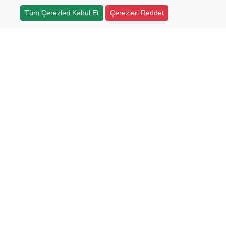
Tüm Çerezleri Kabul Et
Çerezleri Reddet
Sertifikalar
isel Verilerin Korunması
izlilik
ınlatma Metni
ilik Politikası
ez Politikası