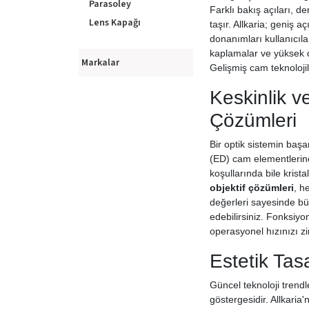
Parasoley
Farklı bakış açıları, de
Lens Kapağı
taşır. Allkaria; geniş 
donanımları kullanıcıl
kaplamalar ve yüksek di
Markalar
Gelişmiş cam teknolojil
Keskinlik v
Çözümleri
Bir optik sistemin başa
(ED) cam elementlerin
koşullarında bile krista
objektif çözümleri
, h
değerleri sayesinde büy
edebilirsiniz. Fonksiyo
operasyonel hızınızı zi
Estetik Tas
Güncel teknoloji trendl
göstergesidir. Allkaria