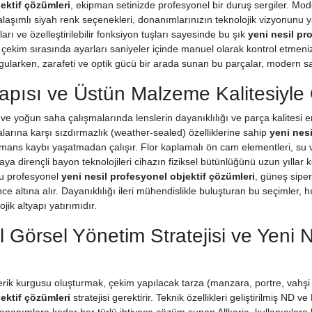
ektif çözümleri
, ekipman setinizde profesyonel bir duruş sergiler. Mod
şımlı siyah renk seçenekleri, donanımlarınızın teknolojik vizyonunu y
aları ve özelleştirilebilir fonksiyon tuşları sayesinde bu şık
yeni nesil pr
çekim sırasında ayarları saniyeler içinde manuel olarak kontrol etmenize
rgularken, zarafeti ve optik gücü bir arada sunan bu parçalar, modern sa
Yapısı ve Üstün Malzeme Kalitesiyle
ve yoğun saha çalışmalarında lenslerin dayanıklılığı ve parça kalitesi en
larına karşı sızdırmazlık (weather-sealed) özelliklerine sahip
yeni nes
mans kaybı yaşatmadan çalışır. Flor kaplamalı ön cam elementleri, su v
aya dirençli bayon teknolojileri cihazın fiziksel bütünlüğünü uzun yıllar k
bu profesyonel
yeni nesil profesyonel objektif çözümleri
, güneş siper
ce altına alır. Dayanıklılığı ileri mühendislikle buluşturan bu seçimler, 
ojik altyapı yatırımıdır.
 Görsel Yönetim Stratejisi ve Yeni N
çerik kurgusu oluşturmak, çekim yapılacak tarza (manzara, portre, vah
ektif çözümleri
stratejisi gerektirir. Teknik özellikleri geliştirilmiş ND v