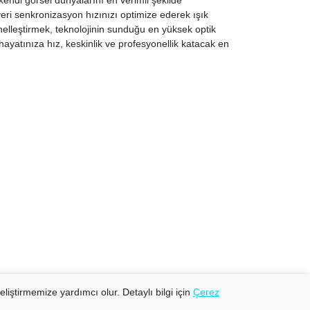
kendi görsel dünyalarını en verimli şekilde
 veri senkronizasyon hızınızı optimize ederek ışık
nelleştirmek, teknolojinin sunduğu en yüksek optik
hayatınıza hız, keskinlik ve profesyonellik katacak en
eliştirmemize yardımcı olur. Detaylı bilgi için
Çerez