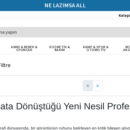
NE LAZIMSA ALL
Kelep
ANNE & BEBEK &
KOZMETİK &
KAMP & SPOR &
MO
OYUNCAK
BAKIM
OTOMOTİV
AKS
iltre
«
»
nata Dönüştüğü Yeni Nesil Profe
i
rafi dünyasında, bir görüntünün ruhunu belirleyen en kritik bileşen gövd