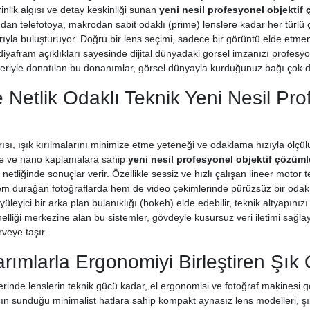
rinlik algısı ve detay keskinliği sunan
yeni nesil profesyonel objektif 
açıdan telefotoya, makrodan sabit odaklı (prime) lenslere kadar her türl
arıyla buluşturuyor. Doğru bir lens seçimi, sadece bir görüntü elde etm
yafram açıklıkları sayesinde dijital dünyadaki görsel imzanızı profesyo
eriyle donatılan bu donanımlar, görsel dünyayla kurduğunuz bağı çok daha
e Netlik Odaklı Teknik Yeni Nesil Pro
rısı, ışık kırılmalarını minimize etme yeteneği ve odaklama hızıyla ölçül
e ve nano kaplamalara sahip
yeni nesil profesyonel objektif çözüml
l netliğinde sonuçlar verir. Özellikle sessiz ve hızlı çalışan lineer motor
em durağan fotoğraflarda hem de video çekimlerinde pürüzsüz bir odak tak
üleyici bir arka plan bulanıklığı (bokeh) elde edebilir, teknik altyapınız
nelliği merkezine alan bu sistemler, gövdeyle kusursuz veri iletimi sağla
rveye taşır.
arımlarla Ergonomiyi Birleştiren Şık
erinde lenslerin teknik gücü kadar, el ergonomisi ve fotoğraf makinesi g
'nın sunduğu minimalist hatlara sahip kompakt aynasız lens modelleri, ş