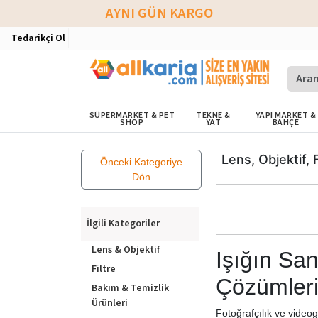
AYNI GÜN KARGO
Tedarikçi Ol
SÜPERMARKET & PET
TEKNE &
YAPI MARKET &
SHOP
YAT
BAHÇE
Lens, Objektif, F
Önceki Kategoriye
Dön
İlgili Kategoriler
Lens & Objektif
Işığın Sa
Filtre
Çözümler
Bakım & Temizlik
Ürünleri
Fotoğrafçılık ve videog