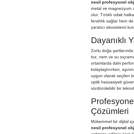
nesil profesyonel obj
metal ve magnezyum ala
olur. Tırtıklı odak halk
ferahlık sağlar hem de 
yaratıcı ekosistemi ku
Dayanıklı 
Zorlu doğa şartlarında 
toz, nem ve su sıçrama
ortamlarda dahi perfor
kolaylaştırırken, aşınm
uygun olarak seçilen 
optik hassasiyeti güven
sürdürülebilir bir teknol
Profesyonel
Çözümleri
Mükemmel bir dijital i
nesil profesyonel obj