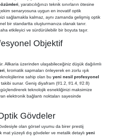
çözümleri
, yaratıcılığınızı teknik sınırların ötesine
ü çekim senaryosuna uygun en inovatif optik
enizi sağlamakla kalmaz, aynı zamanda gelişmiş optik
nel bir standartta oluşturmanıza olanak tanır.
 etkileyici ve sürdürülebilir bir boyuta taşır.
fesyonel Objektif
ür. Allkaria üzerinden ulaşabileceğiniz düşük dağılımlı
eri
, kromatik sapmaları önleyerek en zorlu ışık
 teknolojilerine sahip olan bu
yeni nesil profesyonel
ibi sunar. Geniş diyafram (f/1.2, f/1.4, f/2.8)
ı güçlendirerek teknolojik esnekliğinizi maksimize
yan elektronik bağlantı noktaları sayesinde
 Optik Gövdeler
övdesiyle olan görsel uyumu da birer prestij
ık mat yüzeyli dış gövdeler ve metalik detaylı
yeni