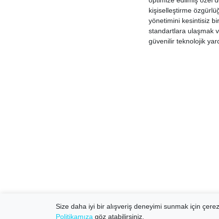
optimize edilmiş özel d
kişiselleştirme özgürlü
yönetimini kesintisiz 
standartlara ulaşmak ve
güvenilir teknolojik ya
Size daha iyi bir alışveriş deneyimi sunmak için çerezl
Politikamıza
göz atabilirsiniz.