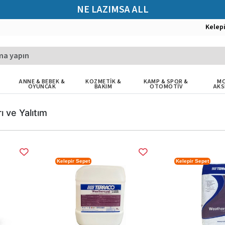
NE LAZIMSA ALL
Kelep
ANNE & BEBEK &
KOZMETİK &
KAMP & SPOR &
MO
OYUNCAK
BAKIM
OTOMOTİV
AKS
ı ve Yalıtım
Kelepir Sepet
Kelepir Sepet