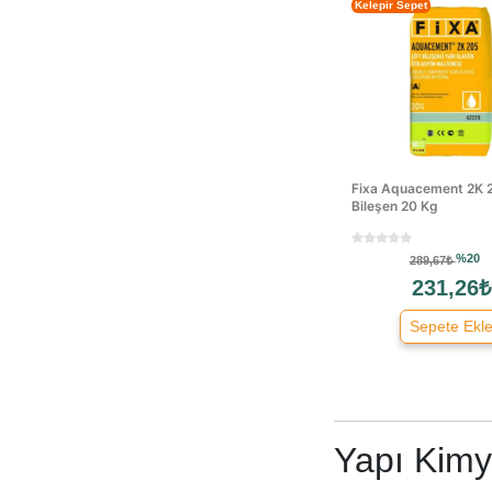
Kelepir Sepet
Fixa Aquacement 2K 
Bileşen 20 Kg
%20
289,67₺
231,26₺
Sepete Ekl
Yapı Kimy