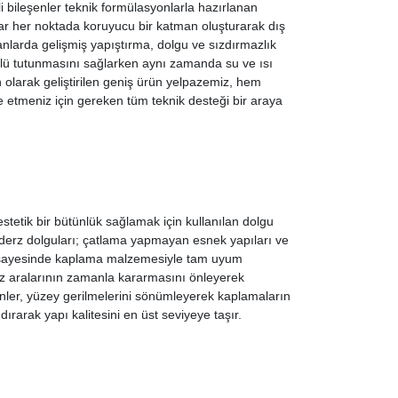
i bileşenler teknik formülasyonlarla hazırlanan
dar her noktada koruyucu bir katman oluşturarak dış
lanlarda gelişmiş yapıştırma, dolgu ve sızdırmazlık
güçlü tutunmasını sağlarken aynı zamanda su ve ısı
un olarak geliştirilen geniş ürün yelpazemiz, hem
de etmeniz için gereken tüm teknik desteği bir araya
etik bir bütünlük sağlamak için kullanılan dolgu
derz dolguları; çatlama yapmayan esnek yapıları ve
leri sayesinde kaplama malzemesiyle tam uyum
rz aralarının zamanla kararmasını önleyerek
nler, yüzey gerilmelerini sönümleyerek kaplamaların
arak yapı kalitesini en üst seviyeye taşır.