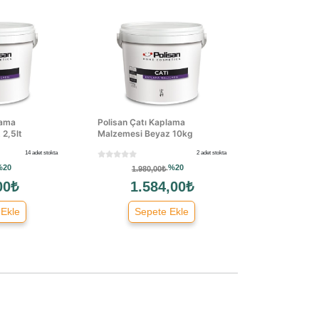
lama
Polisan Çatı Kaplama
2,5lt
Malzemesi Beyaz 10kg
14 adet stokta
2 adet stokta
%20
%20
1.980,00₺
00₺
1.584,00₺
 Ekle
Sepete Ekle