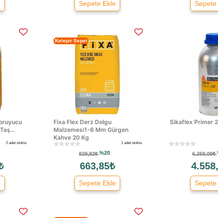
e
Sepete Ekle
Sepete
Kelepir Sepet
Koruyucu
Fixa Flex Derz Dolgu
Sikaflex Primer
Taş...
Malzemesi1-6 Mm Gürgen
Kahve 20 Kg
2 adet stokta
1 adet stokta
%20
829,82₺
6.268,09₺
₺
663,85₺
4.558
e
Sepete Ekle
Sepete