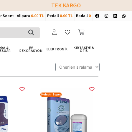
TEK KARGO
ir Sepet
Allpara
0.00 TL
Pedall
0.00 TL
Badall
0
DA &
EV
KIRTASİYE &
ELEKTRONİK
ESUAR
DEKORASYON
OFİS
Kelepir Sepet