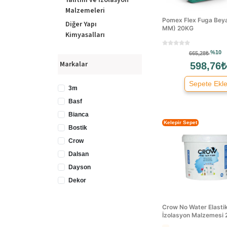
Yalıtım ve İzolasyon
Malzemeleri
Pomex Flex Fuga Beya
Diğer Yapı
MM) 20KG
Kimyasalları
%10
665,28₺
Markalar
598,76₺
Sepete Ekl
3m
Basf
Bianca
Kelepir Sepet
Bostik
Crow
Dalsan
Dayson
Dekor
Dryfix
Fawori
Crow No Water Elasti
İzolasyon Malzemesi 
Filli Boya