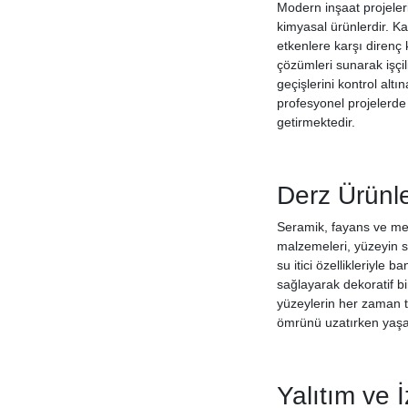
Modern inşaat projeler
kimyasal ürünlerdir. Kal
etkenlere karşı direnç 
çözümleri sunarak işçil
geçişlerini kontrol alt
profesyonel projelerde 
getirmektedir.
Derz Ürünle
Seramik, fayans ve mer
malzemeleri, yüzeyin 
su itici özellikleriyl
sağlayarak dekoratif b
yüzeylerin her zaman t
ömrünü uzatırken yaşam
Yalıtım ve 