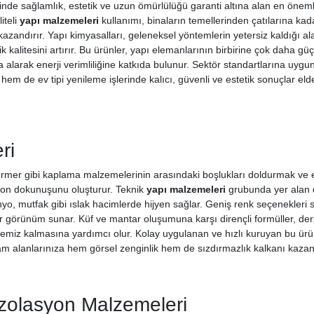
inde sağlamlık, estetik ve uzun ömürlülüğü garanti altına alan en öneml
iteli
yapı malzemeleri
kullanımı, binaların temellerinden çatılarına ka
kazandırır. Yapı kimyasalları, geleneksel yöntemlerin yetersiz kaldığı a
ik kalitesini artırır. Bu ürünler, yapı elemanlarının birbirine çok daha 
ına alarak enerji verimliliğine katkıda bulunur. Sektör standartlarına uyg
hem de ev tipi yenileme işlerinde kalıcı, güvenli ve estetik sonuçlar el
ri
mer gibi kaplama malzemelerinin arasındaki boşlukları doldurmak ve est
son dokunuşunu oluşturur. Teknik
yapı malzemeleri
grubunda yer alan 
e banyo, mutfak gibi ıslak hacimlerde hijyen sağlar. Geniş renk seçenek
ir görünüm sunar. Küf ve mantar oluşumuna karşı dirençli formüller, de
emiz kalmasına yardımcı olur. Kolay uygulanan ve hızlı kuruyan bu ürü
 alanlarınıza hem görsel zenginlik hem de sızdırmazlık kalkanı kazandır
İzolasyon Malzemeleri