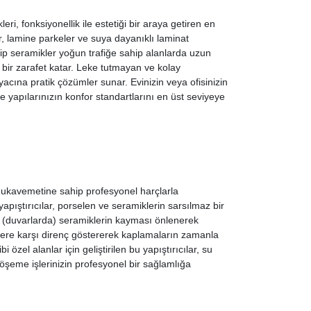
, fonksiyonellik ile estetiği bir araya getiren en
, lamine parkeler ve suya dayanıklı laminat
p seramikler yoğun trafiğe sahip alanlarda uzun
bir zarafet katar. Leke tutmayan ve kolay
iyacına pratik çözümler sunar. Evinizin veya ofisinizin
 yapılarınızın konfor standartlarını en üst seviyeye
kavemetine sahip profesyonel harçlarla
pıştırıcılar, porselen ve seramiklerin sarsılmaz bir
a (duvarlarda) seramiklerin kayması önlenerek
şimlere karşı direnç göstererek kaplamaların zamanla
zel alanlar için geliştirilen bu yapıştırıcılar, su
şeme işlerinizin profesyonel bir sağlamlığa