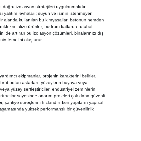
 doğru izolasyon stratejileri uygulanmalıdır.
sı yalıtım levhaları; suyun ve ısının istenmeyen
ir alanda kullanılan bu kimyasallar, betonun nemden
nıklı kristalize ürünler, bodrum katlarda rutubet
i de artıran bu izolasyon çözümleri, binalarınızı dış
in temelini oluşturur.
ardımcı ekipmanlar, projenin karakterini belirler.
 brüt beton astarları; yüzeylerin boyaya veya
eya yüzey sertleştiriciler, endüstriyel zeminlerin
tırıcılar sayesinde onarım projeleri çok daha güvenli
r, şantiye süreçlerini hızlandırırken yapıların yapısal
r aşamasında yüksek performanslı bir güvenilirlik