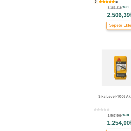
5
(1)
Fixa
%21
3.181,21₺
Hemel
2.506,39
Isonem
Sepete Ekl
Jotun
Locite
Mapei
Marshall
Modacar
Np1
Ode
Pamukkale
Polchem
Polisan
Sika Level-100t Akı
Pomex
Promast
%20
1.567,50₺
Prox
1.254,00
Sika