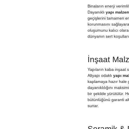
Binaların enerji veriml
Dayanıklı
yapı malzem
geçişlerini tamamen en
korunmasını sağlayarak 
oluşumunu kalıcı olarak
dünyanın sert koşullar
İnşaat Mal
Yapıların kaba inşaat s
Altyapı odaklı
yapı ma
kaplamaya hazır hale ge
dayanıklılığını maksim
bir şekilde yürütülür. 
bütünlüğünü garanti alt
sunar.
Seramik & 