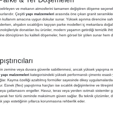
 belirleyen ve mekanın atmosferini tamamen değiştiren döşeme seçenekleri
rlarıdır. Çeşitli
yapı malzemeleri
arasında öne çıkan granit seramikler
n kullanım amacına uygun dokular sunar. Yüksek aşınma direncine sahi
derken, ahşabın sıcaklığını taşıyan parke modelleri iç mekanlara doğal 
knolojileriyle donatılan bu ürünler, modern yaşamın getirdiği temizlik iht
rine dönüştüren bu kaliteli döşemeler, hem görsel bir şölen sunar hem de
ştırıcıları
n zemine veya duvara güvenle sabitlenmesi, ancak yüksek yapışma mu
i
yapı malzemeleri
kategorisindeki yüksek performanslı çimento esaslı ya
ğlar. Kayma özelliği azaltılmış formüller sayesinde dikey uygulamalard
ulur. Esnek (flex) yapıştırma harçları ise sıcaklık değişimlerine ve titre
a çatlamasını engeller. Havuz, teras veya yerden ısıtmalı sistemler gibi ö
ışarak her türlü zeminde maksimum güven sağlar. Bu teknik çözümler, dö
 yapı estetiğinin yıllarca korunmasına rehberlik eder.