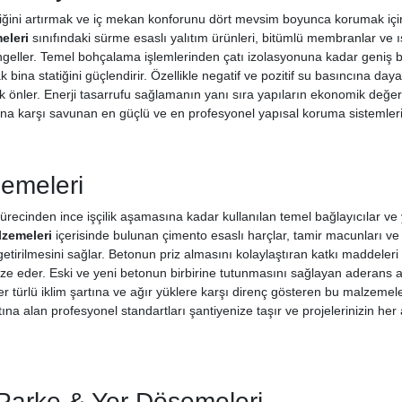
iliğini artırmak ve iç mekan konforunu dört mevsim boyunca korumak için
eleri
sınıfındaki sürme esaslı yalıtım ürünleri, bitümlü membranlar ve ı
geller. Temel bohçalama işlemlerinden çatı izolasyonuna kadar geniş b
bina statiğini güçlendirir. Özellikle negatif ve pozitif su basıncına daya
 önler. Enerji tasarrufu sağlamanın yanı sıra yapıların ekonomik değerin
ına karşı savunan en güçlü ve en profesyonel yapısal koruma sistemlerin
zemeleri
ürecinden ince işçilik aşamasına kadar kullanılan temel bağlayıcılar ve y
lzemeleri
içerisinde bulunan çimento esaslı harçlar, tamir macunları ve
tirilmesini sağlar. Betonun priz almasını kolaylaştıran katkı maddeleri v
ize eder. Eski ve yeni betonun birbirine tutunmasını sağlayan aderans ar
Her türlü iklim şartına ve ağır yüklere karşı direnç gösteren bu malzemele
ına alan profesyonel standartları şantiyenize taşır ve projelerinizin he
Parke & Yer Döşemeleri