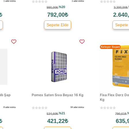
1 adet stokta
1 adet stokta
%20
990,00₺
3.300,00₺
₺
792,00₺
2.640
e
Sepete Ekle
Sepete
Kelepir Sepet
llı Şap
Pomex Saten Sıva Beyaz 16 Kg
Fixa Flex Derz Do
Kg
8 adet stokta
64 adet stokta
%21
534,60₺
790,61₺
₺
421,22₺
635,