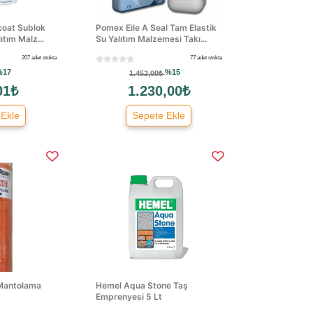
coat Sublok
Pomex Eile A Seal Tam Elastik
ıtım Malz...
Su Yalıtım Malzemesi Takı...
207 adet stokta
77 adet stokta
%17
%15
1.452,00₺
01₺
1.230,00₺
 Ekle
Sepete Ekle
 Mantolama
Hemel Aqua Stone Taş
Emprenyesi 5 Lt