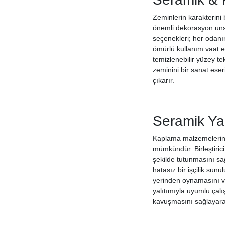
Zeminlerin karakterini
önemli dekorasyon unsu
seçenekleri; her odanı
ömürlü kullanım vaat e
temizlenebilir yüzey te
zeminini bir sanat ese
çıkarır.
Seramik Yapı
Kaplama malzemelerini
mümkündür. Birleştiric
şekilde tutunmasını sa
hatasız bir işçilik sun
yerinden oynamasını vey
yalıtımıyla uyumlu çal
kavuşmasını sağlayarak