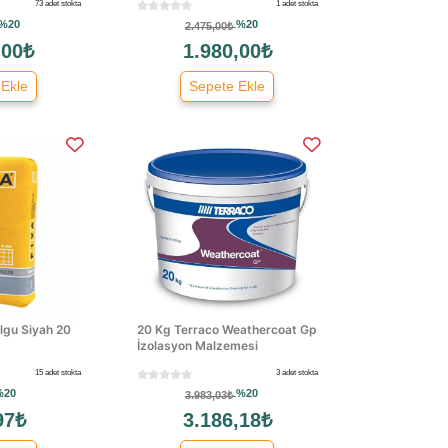
73 adet stokta
1 adet stokta
%20
%20
2.475,00₺
,00₺
1.980,00₺
 Ekle
Sepete Ekle
lgu Siyah 20
20 Kg Terraco Weathercoat Gp
İzolasyon Malzemesi
15 adet stokta
3 adet stokta
%20
%20
3.983,03₺
97₺
3.186,18₺