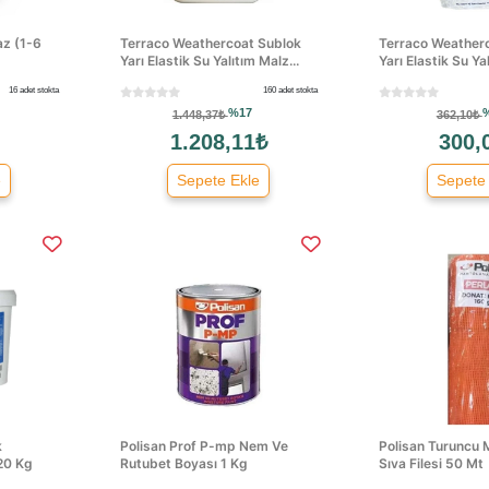
z (1-6
Terraco Weathercoat Sublok
Terraco Weather
Yarı Elastik Su Yalıtım Malz...
Yarı Elastik Su Yal
16 adet stokta
160 adet stokta
%17
1.448,37₺
362,10₺
1.208,11₺
300,
e
Sepete Ekle
Sepete
k
Polisan Prof P-mp Nem Ve
Polisan Turuncu
20 Kg
Rutubet Boyası 1 Kg
Sıva Filesi 50 Mt