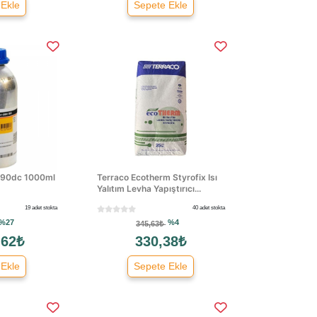
 Ekle
Sepete Ekle
 290dc 1000ml
Terraco Ecotherm Styrofix Isı
Yalıtım Levha Yapıştırıcı...
19 adet stokta
40 adet stokta
%27
%4
345,63₺
,62₺
330,38₺
 Ekle
Sepete Ekle