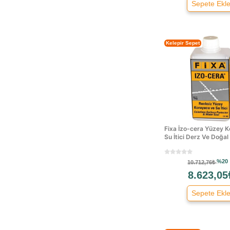
Sikaflex
Sepete Ekl
Somafix
Soudal
Terraco
Kelepir Sepet
Tesla Master
Transformacion
Vitra
Markasız
Diğer
Tekasil
Fixa İzo-cera Yüzey 
Dekoras
Su İtici Derz Ve Doğal 
Qis
%20
10.712,76₺
Işık
8.623,05
Aygips
Vitherm
Sepete Ekl