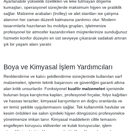
Ayarlanabilir yükseklik özellikleri ve leke tutmayan döşeme
kumaşları, operasyonel süreçlerde maksimum hijyen ve pratiklik
sağlar. Malzeme arabaları (trolley) ve alet stantları ise çalışma
alanının her zaman düzenli kalmasına yardımcı olur. Modern
tasarımlarla hazırlanan bu mobilya grupları, işletmenize
profesyonel bir atmosfer kazandırırken müşterilerinize sunduğunuz
hizmetin konfor düzeyini en üst seviyeye çıkararak sadakati artıran
şık bir yaşam alanı yaratır.
Boya ve Kimyasal İşlem Yardımcıları
Renklendirme ve kalıcı şekillendirme süreçlerinde kullanılan sarf
malzemeleri, işlemin teknik başarısını ve güvenliğini garanti altına
alan kritik unsurlardır. Fonksiyonel
kuaför malzemeleri
içerisinde
bulunan boya karıştırma kapları, profesyonel fırçalar, folyo kağıtları
ve hassas teraziler; kimyasal karışımların en doğru oranlarda ve
en temiz şekilde uygulanmasını sağlar. Tek kullanımlık havlular ve
kesim önlükleri ise salon içindeki hijyen döngüsünü profesyonelce
yönetmenize imkan tanır. Kimyasal maddelerin ciltle temasını
engelleyen koruyucu eldivenler ve kulak koruyucular, işlem