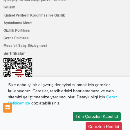
İletişim
Kişisel Verilerin Korunması ve Gizlilik
Aydınlatma Metni
Gizlilik Politikası
Çerez Politikası
Mesafeli Satış Sözleşmesi
Sertifikalar
Size daha iyi bir alışveriş deneyimi sunmak için çerezler
kullanıyoruz. Çerezler, tercihlerinizi hatırlamamıza ve web
sitemizi geliştirmemize yardımcı olur. Detaylı bilgi için
Çerez
Politikamıza
göz atabilirsiniz.
Hemen Üye Olun ...ve 100 ₺ değerinde indirim kuponu kazanın
Üye Ol
Tüm Çerezleri Kabul Et
Çerezleri Reddet