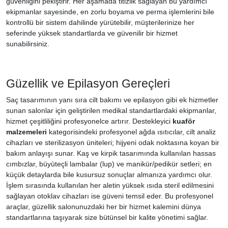
güvenliğini pekiştirir. Her aşamada titizlik sağlayan bu yardımcı
ekipmanlar sayesinde, en zorlu boyama ve perma işlemlerini bile
kontrollü bir sistem dahilinde yürütebilir, müşterilerinize her
seferinde yüksek standartlarda ve güvenilir bir hizmet
sunabilirsiniz.
Güzellik ve Epilasyon Gereçleri
Saç tasarımının yanı sıra cilt bakımı ve epilasyon gibi ek hizmetler
sunan salonlar için geliştirilen medikal standartlardaki ekipmanlar,
hizmet çeşitliliğini profesyonelce artırır. Destekleyici
kuaför
malzemeleri
kategorisindeki profesyonel ağda ısıtıcılar, cilt analiz
cihazları ve sterilizasyon üniteleri; hijyeni odak noktasına koyan bir
bakım anlayışı sunar. Kaş ve kirpik tasarımında kullanılan hassas
cımbızlar, büyüteçli lambalar (lup) ve manikür/pedikür setleri; en
küçük detaylarda bile kusursuz sonuçlar almanıza yardımcı olur.
İşlem sırasında kullanılan her aletin yüksek ısıda steril edilmesini
sağlayan otoklav cihazları ise güveni temsil eder. Bu profesyonel
araçlar, güzellik salonunuzdaki her bir hizmet kalemini dünya
standartlarına taşıyarak size bütünsel bir kalite yönetimi sağlar.