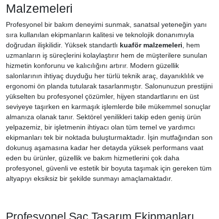
Malzemeleri
Profesyonel bir bakım deneyimi sunmak, sanatsal yeteneğin yanı
sıra kullanılan ekipmanların kalitesi ve teknolojik donanımıyla
doğrudan ilişkilidir. Yüksek standartlı
kuaför malzemeleri
, hem
uzmanların iş süreçlerini kolaylaştırır hem de müşterilere sunulan
hizmetin konforunu ve kalıcılığını artırır. Modern güzellik
salonlarının ihtiyaç duyduğu her türlü teknik araç, dayanıklılık ve
ergonomi ön planda tutularak tasarlanmıştır. Salonunuzun prestijini
yükselten bu profesyonel çözümler, hijyen standartlarını en üst
seviyeye taşırken en karmaşık işlemlerde bile mükemmel sonuçlar
almanıza olanak tanır. Sektörel yenilikleri takip eden geniş ürün
yelpazemiz, bir işletmenin ihtiyacı olan tüm temel ve yardımcı
ekipmanları tek bir noktada buluşturmaktadır. İşin mutfağından son
dokunuş aşamasına kadar her detayda yüksek performans vaat
eden bu ürünler, güzellik ve bakım hizmetlerini çok daha
profesyonel, güvenli ve estetik bir boyuta taşımak için gereken tüm
altyapıyı eksiksiz bir şekilde sunmayı amaçlamaktadır.
Profesyonel Saç Tasarım Ekipmanları