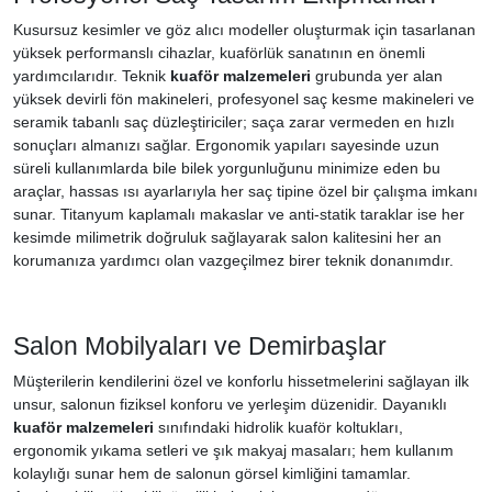
Kusursuz kesimler ve göz alıcı modeller oluşturmak için tasarlanan
yüksek performanslı cihazlar, kuaförlük sanatının en önemli
yardımcılarıdır. Teknik
kuaför malzemeleri
grubunda yer alan
yüksek devirli fön makineleri, profesyonel saç kesme makineleri ve
seramik tabanlı saç düzleştiriciler; saça zarar vermeden en hızlı
sonuçları almanızı sağlar. Ergonomik yapıları sayesinde uzun
süreli kullanımlarda bile bilek yorgunluğunu minimize eden bu
araçlar, hassas ısı ayarlarıyla her saç tipine özel bir çalışma imkanı
sunar. Titanyum kaplamalı makaslar ve anti-statik taraklar ise her
kesimde milimetrik doğruluk sağlayarak salon kalitesini her an
korumanıza yardımcı olan vazgeçilmez birer teknik donanımdır.
Salon Mobilyaları ve Demirbaşlar
Müşterilerin kendilerini özel ve konforlu hissetmelerini sağlayan ilk
unsur, salonun fiziksel konforu ve yerleşim düzenidir. Dayanıklı
kuaför malzemeleri
sınıfındaki hidrolik kuaför koltukları,
ergonomik yıkama setleri ve şık makyaj masaları; hem kullanım
kolaylığı sunar hem de salonun görsel kimliğini tamamlar.