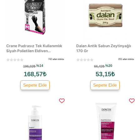
Crane Pudrasız Tek Kullanımlık
Dalan Antik Sabun Zeytinyağlı
Siyah Polietilen Eldiven...
170 Gr
742 adet stokta
151 adet stokta
%14
%20
196,02₺
66,42₺
168,57₺
53,15₺
Sepete Ekle
Sepete Ekle