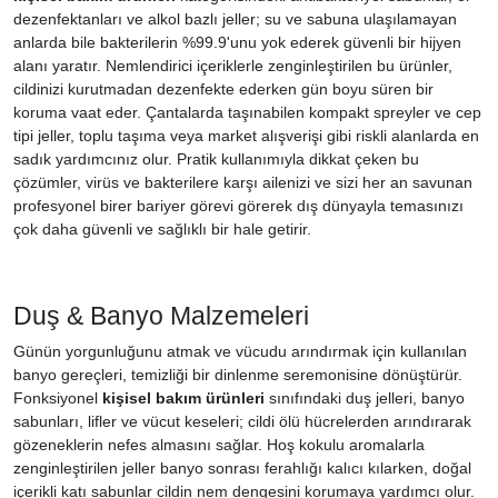
dezenfektanları ve alkol bazlı jeller; su ve sabuna ulaşılamayan
anlarda bile bakterilerin %99.9'unu yok ederek güvenli bir hijyen
alanı yaratır. Nemlendirici içeriklerle zenginleştirilen bu ürünler,
cildinizi kurutmadan dezenfekte ederken gün boyu süren bir
koruma vaat eder. Çantalarda taşınabilen kompakt spreyler ve cep
tipi jeller, toplu taşıma veya market alışverişi gibi riskli alanlarda en
sadık yardımcınız olur. Pratik kullanımıyla dikkat çeken bu
çözümler, virüs ve bakterilere karşı ailenizi ve sizi her an savunan
profesyonel birer bariyer görevi görerek dış dünyayla temasınızı
çok daha güvenli ve sağlıklı bir hale getirir.
Duş & Banyo Malzemeleri
Günün yorgunluğunu atmak ve vücudu arındırmak için kullanılan
banyo gereçleri, temizliği bir dinlenme seremonisine dönüştürür.
Fonksiyonel
kişisel bakım ürünleri
sınıfındaki duş jelleri, banyo
sabunları, lifler ve vücut keseleri; cildi ölü hücrelerden arındırarak
gözeneklerin nefes almasını sağlar. Hoş kokulu aromalarla
zenginleştirilen jeller banyo sonrası ferahlığı kalıcı kılarken, doğal
içerikli katı sabunlar cildin nem dengesini korumaya yardımcı olur.