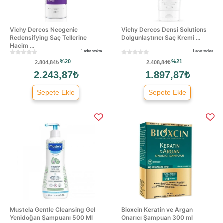
Vichy Dercos Neogenic
Vichy Dercos Densi Solutions
Redensifying Saç Tellerine
Dolgunlaştırıcı Saç Kremi ...
Hacim ...
1 adet stokta
1 adet stokta
%20
%21
2.804,84₺
2.408,84₺
2.243,87₺
1.897,87₺
Sepete Ekle
Sepete Ekle
Mustela Gentle Cleansing Gel
Bioxcin Keratin ve Argan
Yenidoğan Şampuanı 500 Ml
Onarıcı Şampuan 300 ml