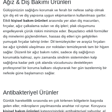
Ağız & Diş Bakımı Ürünleri
Gülüşünüzün sağlığını korumak ve ferah bir nefese sahip olmak
için diş eti ve diş yapısına uygun ekipmanların kullanılması şarttır.
Etkili
kişisel bakım ürünleri
arasında yer alan diş macunları,
fırçalar, ağız çalkalama suları ve diş ipleri; plak oluşumunu
engelleyerek çürük riskini minimize eder. Beyazlatıcı etkili formüller
diş minelerini güçlendirirken, hassas diş etleri için geliştirilen
yumuşak fırçalar tahrişi önler. Dil temizleyiciler ve arayüz fırçaları
ise ağız içindeki ulaşılması zor noktaları temizleyerek tam bir hijyen
sağlar. Düzenli bir ağız bakım rutini, sadece diş sağlığınızı
korumakla kalmaz, aynı zamanda sindirim sisteminden kalp
sağlığına kadar pek çok alanda vücudunuzu destekleyen
profesyonel bir koruma kalkanı oluşturarak her gün tazelenmiş bir
nefesle güne başlamanızı sağlar.
Antibakteriyel Ürünler
Günlük hareketlilik sırasında en çok kirlenen bölgelerin başında
gelen eller, mikropların yayılmasında anahtar rol oynar. Koruyucu
kişisel bakım ürünleri
kategorisindeki antibakteriyel sabunlar, el