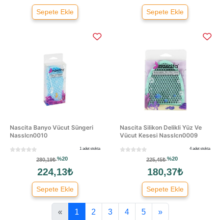
Sepete Ekle
Sepete Ekle
Nascita Banyo Vücut Süngeri
Nascita Silikon Delikli Yüz Ve
Nasslcn0010
Vücut Kesesi Nasslcn0009
1 adet stokta
4 adet stokta
%20
%20
280,19₺
225,45₺
224,13₺
180,37₺
Sepete Ekle
Sepete Ekle
«
1
2
3
4
5
»