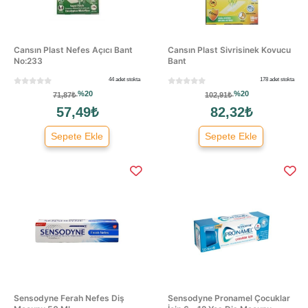
Cansın Plast Nefes Açıcı Bant
Cansın Plast Sivrisinek Kovucu
No:233
Bant
44 adet stokta
178 adet stokta
%20
%20
71,87₺
102,91₺
57,49₺
82,32₺
Sepete Ekle
Sepete Ekle
Sensodyne Ferah Nefes Diş
Sensodyne Pronamel Çocuklar