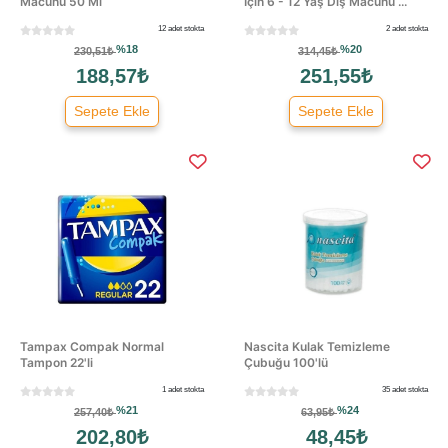
Macunu 50 Ml
İçin 6 - 12 Yaş Diş Macunu ...
12 adet stokta
2 adet stokta
%18
%20
230,51₺
314,45₺
188,57₺
251,55₺
Sepete Ekle
Sepete Ekle
Tampax Compak Normal
Nascita Kulak Temizleme
Tampon 22'li
Çubuğu 100'lü
1 adet stokta
35 adet stokta
%21
%24
257,40₺
63,95₺
202,80₺
48,45₺