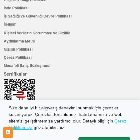
İade Politikası
İş Sağlığı ve Güvenliği Çevre Politikası
İletişim
Kişisel Verilerin Korunması ve Gizlilik
Aydınlatma Metni
Gizlilik Politikası
Çerez Politikası
Mesafeli Satış Sözleşmesi
Sertifikalar
Size daha iyi bir alışveriş deneyimi sunmak için çerezler
kullanıyoruz. Çerezler, tercihlerinizi hatırlamamıza ve web
sitemizi geliştirmemize yardımcı olur. Detaylı bilgi için
Çerez
Politikamıza
göz atabilirsiniz.
Hemen Üye Olun ...ve 100 ₺ değerinde indirim kuponu kazanın
Üye Ol