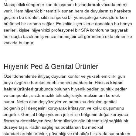
Masaj etkili süngerler kan dolaşımını hızlandırarak vücuda enerji
verir. Hem hijyenik bir temizlik sunan hem de duyularınızı harekete
geçiren bu ürünler, cildinizi ipeksi bir yumuşaklığa kavuştururken
bütünsel bir arınma sağlar. En kaliteli içeriklerle donatılan bu banyo
serileri, kişisel hijyeninizi profesyonel bir SPA konforuna taşıyarak
her duşta tazelenmiş ve canlanmış bir cilt görünümü elde etmenize
katkıda bulunur.
Hijyenik Ped & Genital Ürünler
Özel dönemlerde ihtiyaç duyulan konfor ve yüksek emicilik, gün
boyu özgürce hareket edebilmenin anahtarıdır. Hassas
kişisel
bakım ürünleri
grubunda bulunan hijyenik pedler, günlük pedler
ve tamponlar; sızdırmazlık teknolojileriyle maksimum kuruluk
sunar. Nefes alan dış yüzeyler ve pamuksu dokular, genital
bölgenin pH dengesini koruyarak irritasyon ve koku oluşumunu
engeller. Genital bölge yıkama jelleri ise bölgenin doğal koruyucu
florasını destekleyen özel formülleriyle günlük temizliği sağlıklı bir
düzeye taşır. Kadın sağlığına odaklanan bu medikal
standartlardaki ürünler, güvenliği ve rahatlığı bir arada sunarak en