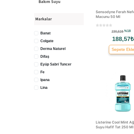
Bakım Suyu
Sensodyne Ferah Nef
Macunu 50 Ml
Markalar
%18
230,51₺
Banat
188,57₺
Colgate
Derma Naturel
Sepete Ekl
Difaş
Eyüp Sabri Tuncer
Fe
Ipana
Lina
Listerine
Modacar
Nascita
Oral-b
Listerine Cool Mint A
Pakdent
Suyu Hafif Tat 250 Ml