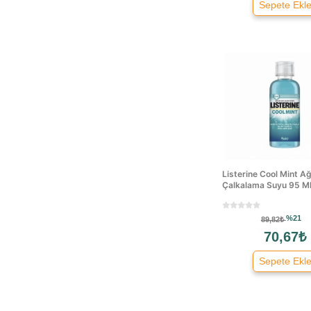
Sepete Ekl
Listerine Cool Mint Ağ
Çalkalama Suyu 95 M
%21
89,82₺
70,67₺
Sepete Ekl