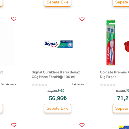
e
Sepete Ekle
Sepete
ız
Signal Çürüklere Karşı Beyaz
Colgate Premier 
l
Güç Nane Ferahlığı 100 ml
Diş Fırçası
201 adet stokta
4 adet stokta
%20
%
71,21₺
89,09₺
56,96₺
71,2
e
Sepete Ekle
Sepete