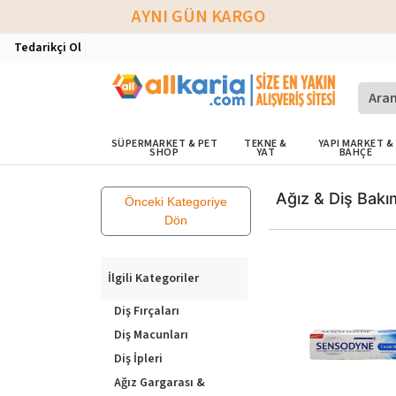
AYNI GÜN KARGO
Tedarikçi Ol
SÜPERMARKET & PET
TEKNE &
YAPI MARKET &
SHOP
YAT
BAHÇE
Ağız & Diş Bakı
Önceki Kategoriye
Dön
İlgili Kategoriler
Diş Fırçaları
Diş Macunları
Diş İpleri
Ağız Gargarası &