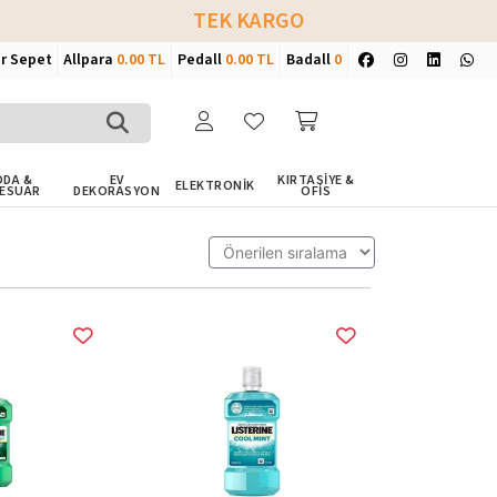
TEK KARGO
ir Sepet
Allpara
0.00 TL
Pedall
0.00 TL
Badall
0
DA &
EV
KIRTASİYE &
ELEKTRONİK
ESUAR
DEKORASYON
OFİS