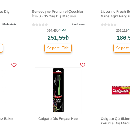
es Diş
Sensodyne Pronamel Çocuklar
Listerine Fresh B
İçin 6 - 12 Yaş Diş Macunu ...
Nane Ağız Gargar
12 adet stokta
2 adet stokta
%20
314,45₺
233,11₺
251,55₺
186,
e
Sepete Ekle
Sepete
ğız Bakım
Colgate Diş Fırçası Neo
Colgate Çürükler
Koruma Diş Macu