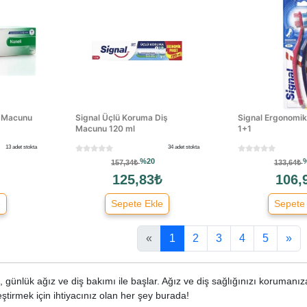
ş Macunu
Signal Üçlü Koruma Diş
Signal Ergonomik 
Macunu 120 ml
1+1
13 adet stokta
34 adet stokta
%20
157,34₺
133,64₺
125,83₺
106,
e
Sepete Ekle
Sepete
«
1
2
3
4
5
»
 günlük ağız ve diş bakımı ile başlar. Ağız ve diş sağlığınızı korumanıza 
tirmek için ihtiyacınız olan her şey burada!