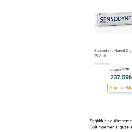
Sensodyne Naneli Di
100 ml
%20
296,99₺
237,59₺
Sepete Ekl
Sağlıklı bir gülümseme,
Gülümsemenizi güzelleş