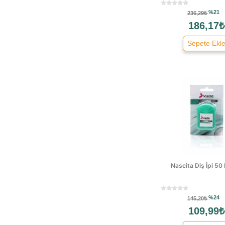
Sensodyne
%21
Signal
236,29₺
186,17₺
Stop
Terko Smokers
Sepete Ekl
Transformacion
Xiaomi
Markasız
Strleasy
Marvis
Dk Dent
Dermokil
Toothwak
Parodontax
Nascita Diş İpi 50
Miniso
%24
145,20₺
109,99₺