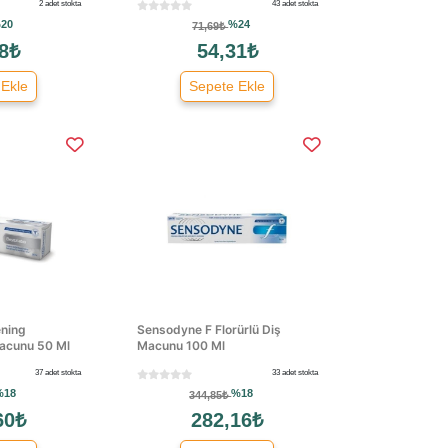
2 adet stokta
43 adet stokta
20
%24
71,69₺
8₺
54,31₺
 Ekle
Sepete Ekle
ning
Sensodyne F Florürlü Diş
Macunu 50 Ml
Macunu 100 Ml
37 adet stokta
33 adet stokta
%18
%18
344,85₺
60₺
282,16₺