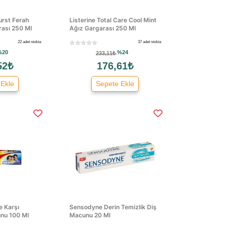
urst Ferah
Listerine Total Care Cool Mint
ası 250 Ml
Ağız Gargarası 250 Ml
22 adet stokta
37 adet stokta
%20
%24
233,11₺
52₺
176,61₺
 Ekle
Sepete Ekle
e Karşı
Sensodyne Derin Temizlik Diş
nu 100 Ml
Macunu 20 Ml