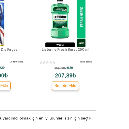
Diş Fırçası
Listerine Fresh Burst 250 ml
10 adet stokta
4 adet stokta
%20
%20
259,86₺
90₺
207,89₺
 Ekle
Sepete Ekle
yardımcı olmak için en iyi ürünleri sizin için seçtik.