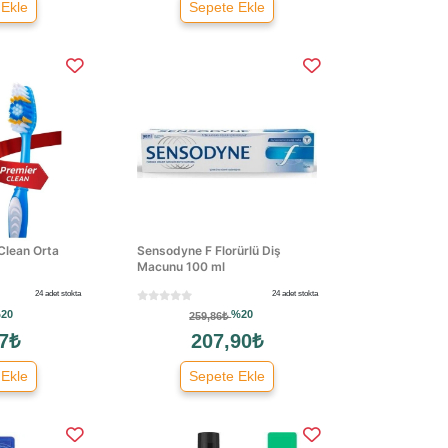
 Ekle
Sepete Ekle
Clean Orta
Sensodyne F Florürlü Diş
Macunu 100 ml
24 adet stokta
24 adet stokta
20
%20
259,86₺
7₺
207,90₺
 Ekle
Sepete Ekle