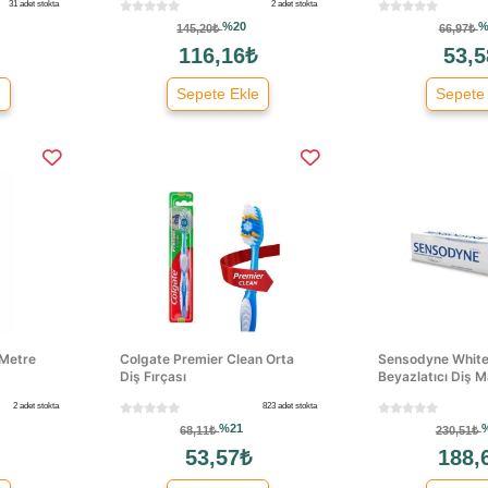
31 adet stokta
2 adet stokta
%20
%
145,20₺
66,97₺
116,16₺
53,5
e
Sepete Ekle
Sepete
 Metre
Colgate Premier Clean Orta
Sensodyne White
Diş Fırçası
Beyazlatıcı Diş 
2 adet stokta
823 adet stokta
%21
68,11₺
230,51₺
53,57₺
188,