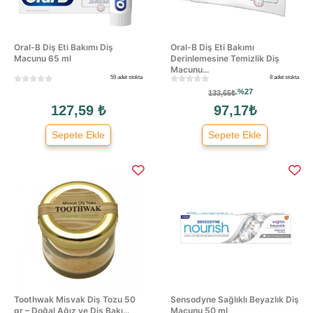
Oral-B Diş Eti Bakımı Diş
Oral-B Diş Eti Bakımı
Macunu 65 ml
Derinlemesine Temizlik Diş
Macunu...
59 adet stokta
8 adet stokta
%27
133,65₺
127,59 ₺
97,17₺
Sepete Ekle
Sepete Ekle
Toothwak Misvak Diş Tozu 50
Sensodyne Sağlıklı Beyazlık Diş
gr – Doğal Ağız ve Diş Bakı...
Macunu 50 ml