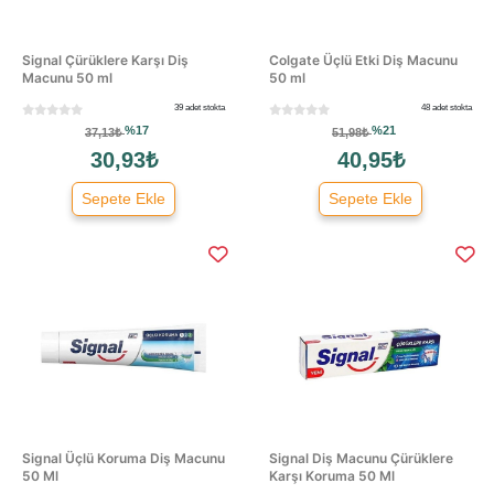
Signal Çürüklere Karşı Diş
Colgate Üçlü Etki Diş Macunu
Macunu 50 ml
50 ml
39 adet stokta
48 adet stokta
%17
%21
37,13₺
51,98₺
30,93₺
40,95₺
Sepete Ekle
Sepete Ekle
Signal Üçlü Koruma Diş Macunu
Signal Diş Macunu Çürüklere
50 Ml
Karşı Koruma 50 Ml