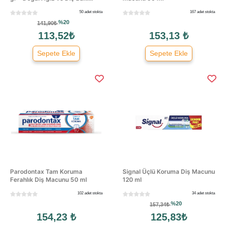
50 adet stokta
167 adet stokta
%20
141,90₺
113,52₺
153,13 ₺
Sepete Ekle
Sepete Ekle
Parodontax Tam Koruma
Signal Üçlü Koruma Diş Macunu
Ferahlık Diş Macunu 50 ml
120 ml
102 adet stokta
34 adet stokta
%20
157,34₺
154,23 ₺
125,83₺