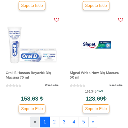
Sepete Ekle
Sepete Ekle
Oral-B Hassas Beyazlık Diş
Signal White Now Diş Macunu
Macunu 75 ml
50 ml
59 adet stokta
11 adet stokta
%21
163,34₺
158,63 ₺
128,69₺
Sepete Ekle
Sepete Ekle
«
1
2
3
4
5
»