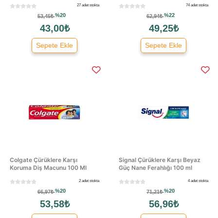
27 adet stokta
74 adet stokta
%20
%22
53,45₺
62,94₺
43,00₺
49,25₺
Sepete Ekle
Sepete Ekle
Colgate Çürüklere Karşı
Signal Çürüklere Karşı Beyaz
Koruma Diş Macunu 100 Ml
Güç Nane Ferahlığı 100 ml
2 adet stokta
4 adet stokta
%20
%20
66,97₺
71,21₺
53,58₺
56,96₺