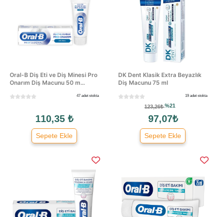
Oral-B Diş Eti ve Diş Minesi Pro
DK Dent Klasik Extra Beyazlık
Onarım Diş Macunu 50 m...
Diş Macunu 75 ml
47 adet stokta
19 adet stokta
%21
123,26₺
110,35 ₺
97,07₺
Sepete Ekle
Sepete Ekle