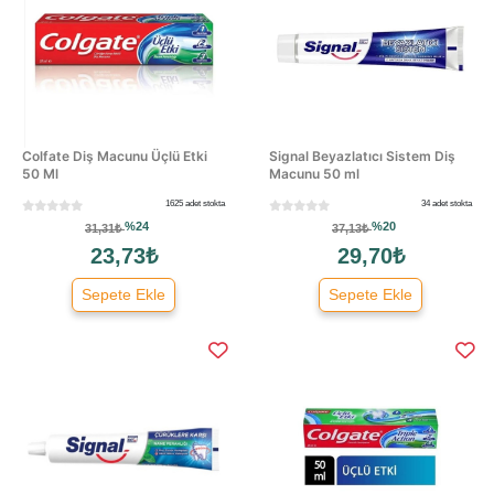
Colfate Diş Macunu Üçlü Etki
Signal Beyazlatıcı Sistem Diş
50 Ml
Macunu 50 ml
1625 adet stokta
34 adet stokta
%24
%20
31,31₺
37,13₺
23,73₺
29,70₺
Sepete Ekle
Sepete Ekle