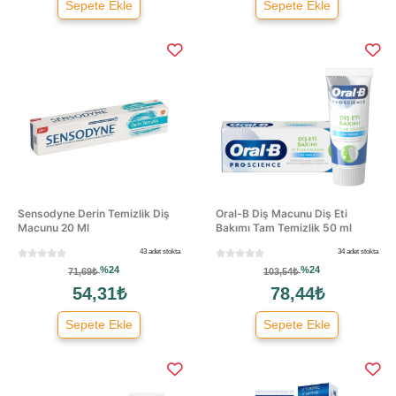
Sepete Ekle
Sepete Ekle
Sensodyne Derin Temizlik Diş
Oral-B Diş Macunu Diş Eti
Macunu 20 Ml
Bakımı Tam Temizlik 50 ml
43 adet stokta
34 adet stokta
%24
%24
71,69₺
103,54₺
54,31₺
78,44₺
Sepete Ekle
Sepete Ekle