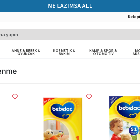
NE LAZIMSA ALL
Kelep
ANNE & BEBEK &
KOZMETİK &
KAMP & SPOR &
MO
OYUNCAK
BAKIM
OTOMOTİV
AKS
enme