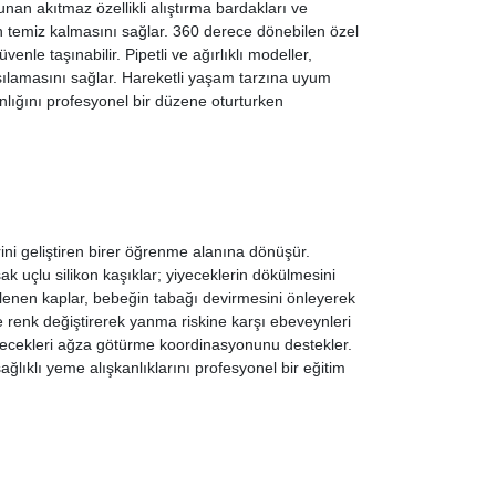
unan akıtmaz özellikli alıştırma bardakları ve
 temiz kalmasını sağlar. 360 derece dönebilen özel
nle taşınabilir. Pipetli ve ağırlıklı modeller,
rşılamasını sağlar. Hareketli yaşam tarzına uyum
nlığını profesyonel bir düzene oturturken
erini geliştiren birer öğrenme alanına dönüşür.
 uçlu silikon kaşıklar; yiyeceklerin dökülmesini
lenen kaplar, bebeğin tabağı devirmesini önleyerek
e renk değiştirerek yanma riskine karşı ebeveynleri
iyecekleri ağza götürme koordinasyonunu destekler.
ağlıklı yeme alışkanlıklarını profesyonel bir eğitim