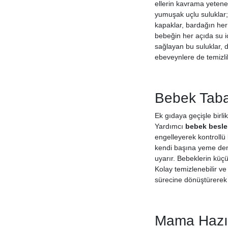
ellerin kavrama yetene
yumuşak uçlu suluklar;
kapaklar, bardağın her 
bebeğin her açıda su iç
sağlayan bu suluklar, 
ebeveynlere de temizlik
Bebek Tabak
Ek gıdaya geçişle birli
Yardımcı
bebek besle
engelleyerek kontrollü
kendi başına yeme dene
uyarır. Bebeklerin küç
Kolay temizlenebilir ve
sürecine dönüştürerek 
Mama Hazır