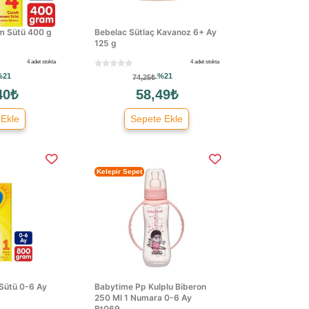
m Sütü 400 g
Bebelac Sütlaç Kavanoz 6+ Ay
125 g
4 adet stokta
4 adet stokta
%21
%21
74,25₺
40₺
58,49₺
 Ekle
Sepete Ekle
Kelepir Sepet
Sütü 0-6 Ay
Babytime Pp Kulplu Biberon
250 Ml 1 Numara 0-6 Ay
Bt069...