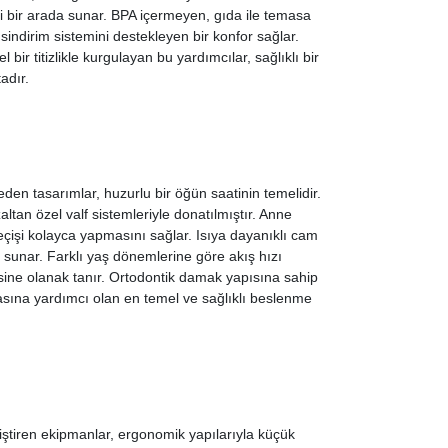
iği bir arada sunar. BPA içermeyen, gıda ile temasa
indirim sistemini destekleyen bir konfor sağlar.
bir titizlikle kurgulayan bu yardımcılar, sağlıklı bir
adır.
n tasarımlar, huzurlu bir öğün saatinin temelidir.
ltan özel valf sistemleriyle donatılmıştır. Anne
işi kolayca yapmasını sağlar. Isıya dayanıklı cam
n sunar. Farklı yaş dönemlerine göre akış hızı
ine olanak tanır. Ortodontik damak yapısına sahip
asına yardımcı olan en temel ve sağlıklı beslenme
iştiren ekipmanlar, ergonomik yapılarıyla küçük