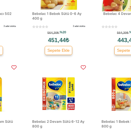
acı 502
Bebelac 1 Bebek Sütü 0-6 Ay
Bebelac 4 Deva
400 g
3 adet stokta
3 adet stokta
%20
564,30₺
564,30₺
451,44₺
443,
e
Sepete Ekle
Sepete
am Sütü
Bebelac 2 Devam Sütü 6-12 Ay
Bebelac 1 Bebek 
800 g
800 g