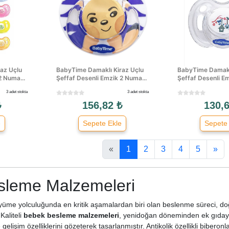
az Uçlu
BabyTime Damaklı Kiraz Uçlu
BabyTime Damakl
2 Numa...
Şeffaf Desenli Emzik 2 Numa...
Şeffaf Desenli Em
3 adet stokta
3 adet stokta
₺
156,82 ₺
130,6
e
Sepete Ekle
Sepete
«
1
2
3
4
5
»
sleme Malzemeleri
üyüme yolculuğunda en kritik aşamalardan biri olan beslenme süreci, d
Kaliteli
bebek besleme malzemeleri
, yenidoğan döneminden ek gıday
ve gelişim özelliklerini gözeterek tasarlanmıştır. Antikolik özellikli bibe