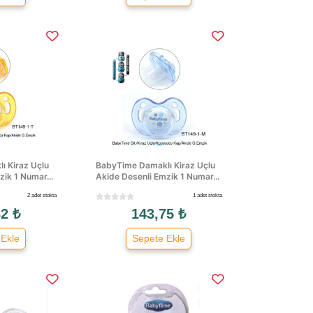
ı Kiraz Uçlu
BabyTime Damaklı Kiraz Uçlu
ik 1 Numar...
Akide Desenli Emzik 1 Numar...
2 adet stokta
1 adet stokta
2 ₺
143,75 ₺
 Ekle
Sepete Ekle