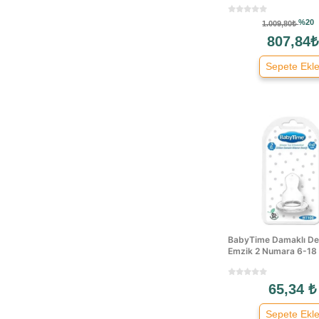
Modacar
Neavita
%20
1.009,80₺
807,84₺
Nuby
Nuk
Sepete Ekl
Oioi
Penguen
Prince Lionheart
Sema Baby
Sevi Bebe
Titiz
Transformacion
Wee Baby
Markasız
BabyTime Damaklı De
Sma
Emzik 2 Numara 6-18 
Sudelife
Gerber
65,34 ₺
Babytime
Sepete Ekl