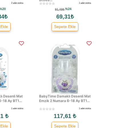
2 adet stokta
1 adet stokta
%20
%24
91,48₺
84₺
69,31₺
 Ekle
Sepete Ekle
ı Desenli Mat
BabyTime Damaklı Desenli Mat
-18 Ay BT1...
Emzik 2 Numara 6-18 Ay BT1...
1 adet stokta
1 adet stokta
1 ₺
117,61 ₺
 Ekle
Sepete Ekle