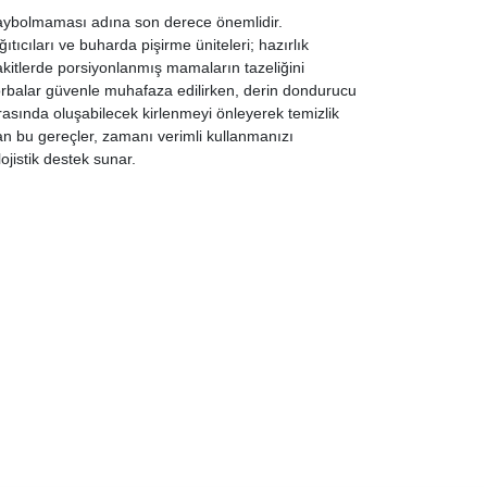
 kaybolmaması adına son derece önemlidir.
ıcıları ve buharda pişirme üniteleri; hazırlık
akitlerde porsiyonlanmış mamaların tazeliğini
rbalar güvenle muhafaza edilirken, derin dondurucu
asında oluşabilecek kirlenmeyi önleyerek temizlik
an bu gereçler, zamanı verimli kullanmanızı
ojistik destek sunar.