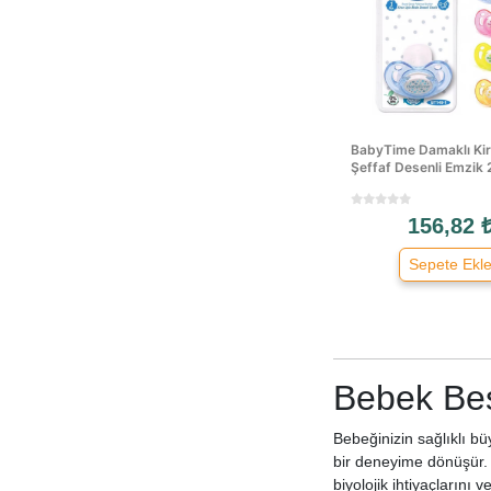
BabyTime Damaklı Kir
Şeffaf Desenli Emzik 
156,82 
Sepete Ekl
Bebek Be
Bebeğinizin sağlıklı b
bir deneyime dönüşür. 
biyolojik ihtiyaçlarını 