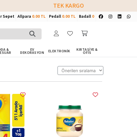
TEK KARGO
ir Sepet
Allpara
0.00 TL
Pedall
0.00 TL
Badall
0
DA &
EV
KIRTASİYE &
ELEKTRONİK
ESUAR
DEKORASYON
OFİS