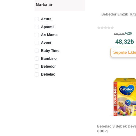
Markalar
Bebedor Emzik Tut
Acura
Aptamil
%20
60,39₺
Arı Mama
48,32₺
Avent
Baby Time
Sepete Ekl
Bambino
Bebedor
Bebelac
Chicco
Dr Browns
Hipp
Japlo
Lansinoh
Mamajoo
Bebelac 3 Bebek Dev
Master Of Maternity
800 g