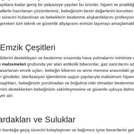
şıklara kadar geniş bir yelpazeye yayılan bu ürünler, hijyeni ve pratikl
llerle hazırlanan çözümlerimiz, bebeğinizin besin değerlerini korurken s
 sürecini hızlandıran ve bebeklerin beslenme alışkanlıklarını profesyonel 
n gereken tüm teknik ve güvenlik altyapısını evinize taşımayı amaçlamakt
Emzik Çeşitleri
lerini destekleyen ve beslenme sırasında hava yutmalarını minimize ede
 malzemeleri
grubunda yer alan antikolik biberonlar, gaz sancılarını aza
asarlanan emzik uçları, bebeğin biberon ve anne memesi arasındaki geç
len gövdeler, sterilizasyon işlemlerine uygun yapılarıyla maksimum hijye
başlıkları, bebeğinizin yorulmadan ve boğulma riski olmadan beslenmes
şimini desteklerken bebeğinizin sakinleşmesine ve güvenle uykuya dalm
er alır.
ardakları ve Suluklar
 bardağa geçiş sürecini kolaylaştıran ve bağımsız içme becerilerini gel