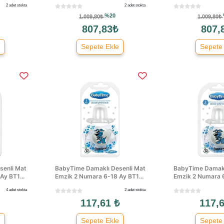
2 adet stokta
2 adet stokta
%20
1.009,80₺
1.009,80₺
807,83₺
807,
e
Sepete Ekle
Sepete
senli Mat
BabyTime Damaklı Desenli Mat
BabyTime Damakl
Ay BT1...
Emzik 2 Numara 6-18 Ay BT1...
Emzik 2 Numara 6
4 adet stokta
2 adet stokta
117,61 ₺
117,6
e
Sepete Ekle
Sepete