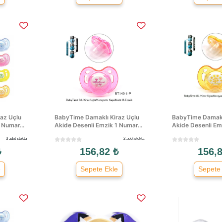
az Uçlu
BabyTime Damaklı Kiraz Uçlu
BabyTime Damakl
 Numar...
Akide Desenli Emzik 1 Numar...
Akide Desenli Emz
3 adet stokta
2 adet stokta
₺
156,82 ₺
156,8
e
Sepete Ekle
Sepete