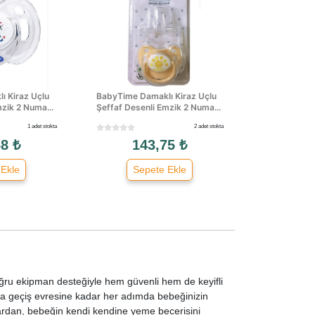
ı Kiraz Uçlu
BabyTime Damaklı Kiraz Uçlu
zik 2 Numa...
Şeffaf Desenli Emzik 2 Numa...
1 adet stokta
2 adet stokta
8 ₺
143,75 ₺
 Ekle
Sepete Ekle
oğru ekipman desteğiyle hem güvenli hem de keyifli
a geçiş evresine kadar her adımda bebeğinizin
ronlardan, bebeğin kendi kendine yeme becerisini