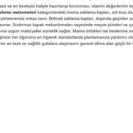
aze ve en besleyici haliyle hazırlanıp korunması, vitamin değerlerinin
sleme malzemeleri
kategorisindeki mama saklama kapları, süt tozu dağıt
 yönetmenize imkan tanır. Bölmeli saklama kapları, dışarıda geçirilen v
 sunar. Sızdırmaz kapak mekanizmaları sayesinde meyve püreleri ve ço
ına uygun materyaller esneklik sağlar. Mama önlükleri ise beslenme sır
eğinizin her öğününü en hijyenik standartlarda planlamanıza yardımcı ol
er an taze ve sağlıklı gıdalara ulaşmasını garanti altına alan güçlü bir l