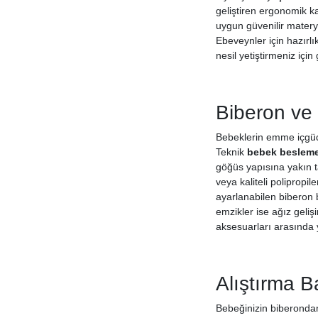
geliştiren ergonomik ka
uygun güvenilir materya
Ebeveynler için hazırlık
nesil yetiştirmeniz içi
Biberon ve 
Bebeklerin emme içgüdü
Teknik
bebek besleme
göğüs yapısına yakın t
veya kaliteli polipropi
ayarlanabilen biberon 
emzikler ise ağız geli
aksesuarları arasında y
Alıştırma B
Bebeğinizin biberondan