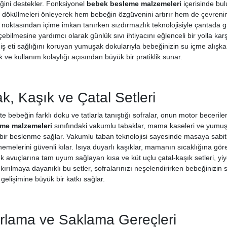
ğini destekler. Fonksiyonel
bebek besleme malzemeleri
içerisinde bul
 dökülmeleri önleyerek hem bebeğin özgüvenini artırır hem de çevrenin
noktasından içime imkan tanırken sızdırmazlık teknolojisiyle çantada güve
ebilmesine yardımcı olarak günlük sıvı ihtiyacını eğlenceli bir yolla ka
diş eti sağlığını koruyan yumuşak dokularıyla bebeğinizin su içme alışka
 ve kullanım kolaylığı açısından büyük bir pratiklik sunar.
, Kaşık ve Çatal Setleri
kte bebeğin farklı doku ve tatlarla tanıştığı sofralar, onun motor beceril
me malzemeleri
sınıfındaki vakumlu tabaklar, mama kaseleri ve yumuşak
 bir beslenme sağlar. Vakumlu taban teknolojisi sayesinde masaya sabit
melerini güvenli kılar. Isıya duyarlı kaşıklar, mamanın sıcaklığına gör
ük avuçlarına tam uyum sağlayan kısa ve küt uçlu çatal-kaşık setleri, y
 kırılmaya dayanıklı bu setler, sofralarınızı neşelendirirken bebeğinizin s
gelişimine büyük bir katkı sağlar.
lama ve Saklama Gereçleri