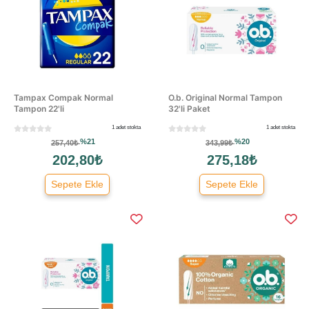
Tampax Compak Normal
O.b. Original Normal Tampon
Tampon 22'li
32'li Paket
1 adet stokta
1 adet stokta
%21
%20
257,40₺
343,99₺
202,80₺
275,18₺
Sepete Ekle
Sepete Ekle