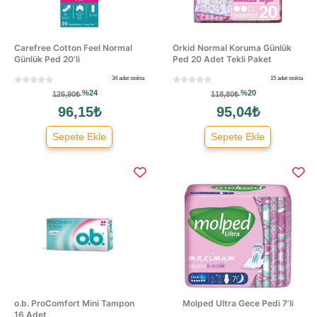
Carefree Cotton Feel Normal
Orkid Normal Koruma Günlük
Günlük Ped 20'li
Ped 20 Adet Tekli Paket
34 adet stokta
15 adet stokta
%24
%20
126,90₺
118,80₺
96,15₺
95,04₺
Sepete Ekle
Sepete Ekle
o.b. ProComfort Mini Tampon
Molped Ultra Gece Pedi 7’li
16 Adet