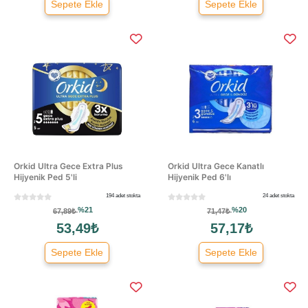
Sepete Ekle
Sepete Ekle
Orkid Ultra Gece Extra Plus
Orkid Ultra Gece Kanatlı
Hijyenik Ped 5'li
Hijyenik Ped 6'lı
194 adet stokta
24 adet stokta
%21
%20
67,89₺
71,47₺
53,49₺
57,17₺
Sepete Ekle
Sepete Ekle