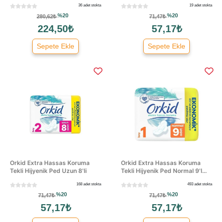
36 adet stokta
19 adet stokta
%20
%20
280,62₺
71,47₺
224,50₺
57,17₺
Sepete Ekle
Sepete Ekle
Orkid Extra Hassas Koruma
Orkid Extra Hassas Koruma
Tekli Hijyenik Ped Uzun 8'li
Tekli Hijyenik Ped Normal 9'l...
168 adet stokta
493 adet stokta
%20
%20
71,47₺
71,47₺
57,17₺
57,17₺