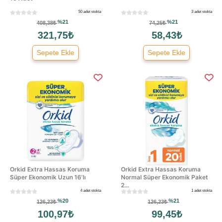
50 adet stokta
3 adet stokta
%21
%21
408,38₺
74,25₺
321,75₺
58,43₺
Sepete Ekle
Sepete Ekle
Orkid Extra Hassas Koruma
Orkid Extra Hassas Koruma
Süper Ekonomik Uzun 16’lı
Normal Süper Ekonomik Paket
2...
4 adet stokta
1 adet stokta
%20
%21
126,23₺
126,23₺
100,97₺
99,45₺