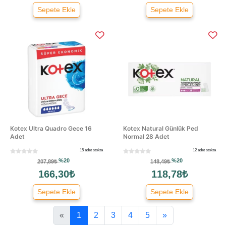
Sepete Ekle
Sepete Ekle
Kotex Ultra Quadro Gece 16
Kotex Natural Günlük Ped
Adet
Normal 28 Adet
15 adet stokta
12 adet stokta
%20
%20
207,89₺
148,49₺
166,30₺
118,78₺
Sepete Ekle
Sepete Ekle
«
1
2
3
4
5
»