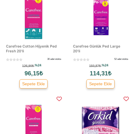
Carefree Cotton Hijyenik Ped
Carefree Günlük Ped Large
Fresh 20'li
20'li
30 adet stokta
52 adet stokta
%24
%24
126,90₺
150,87₺
96,15₺
114,31₺
Sepete Ekle
Sepete Ekle