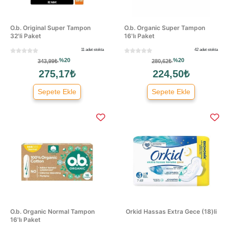
O.b. Original Super Tampon
O.b. Organic Super Tampon
32'li Paket
16'lı Paket
11 adet stokta
42 adet stokta
%20
%20
343,99₺
280,62₺
275,17₺
224,50₺
Sepete Ekle
Sepete Ekle
O.b. Organic Normal Tampon
Orkid Hassas Extra Gece (18)li
16'lı Paket