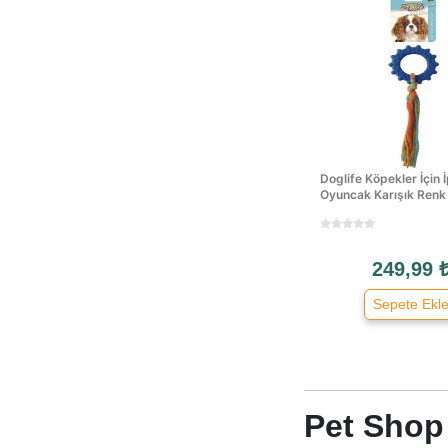
Dayang
Decent
Delibon
Dermovet
Diamonds
Dog Menue
Dog Whisperer
Doglife Köpekler İçin İ
Doggie
Oyuncak Karışık Renk
Dogit
Doglife
249,99 
Dophin
Dr. Heigels
Sepete Ekl
Dr. Sacchi
Dr.zoo
Dreamies
Dubex
Pet Shop
Duo Dinner