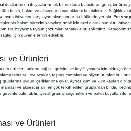
cil dostlarımızın ihtiyaçlarını tek bir noktada buluşturan geniş bir ürün 
i tüm besin, bakım ve aksesuar seçeneklerini bulabilirsiniz. Sağlıklı v
ve oyun ihtiyacını karşılayan aksesuarlar bu bölümde yer alır.
Pet shop
lerinin bakım sürecini kolaylaştırmak için özel olarak sunulur. İhtiyacın
nınızın ihtiyacına uygun çözümleri rahatlıkla bulabilirsiniz. Kategorimi
sağlığı için güvenle tercih edilebilir.
ı ve Ürünleri
kım ürünleri, onların sağlıklı gelişimi ve keyifli yaşamı için oldukça ön
malama tahtaları, oyuncaklar, taşıma çantaları ve hijyen ürünleri bulunur.
ş gruplarına uygun içerikler öne çıkar. Ayrıca kum ve kum kapları gibi gü
maması ve aksesuarları, en çok tercih edilen gruplardan biridir. Kediniz
 güvenle bulunabilir. Çeşitli gramaj seçenekleri ve paket boyutları ile h
sı ve Ürünleri