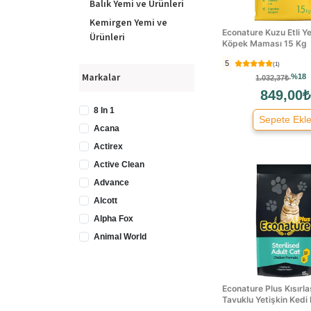
Balık Yemi ve Ürünleri
Kemirgen Yemi ve
Econature Kuzu Etli Ye
Ürünleri
Köpek Maması 15 Kg
5
(1)
Markalar
%18
1.032,37₺
849,00₺
8 In 1
Sepete Ekl
Acana
Actirex
Active Clean
Advance
Alcott
Alpha Fox
Animal World
Animonda
Ankur
Econature Plus Kısırla
Aqua
Tavuklu Yetişkin Kedi 
Aquael