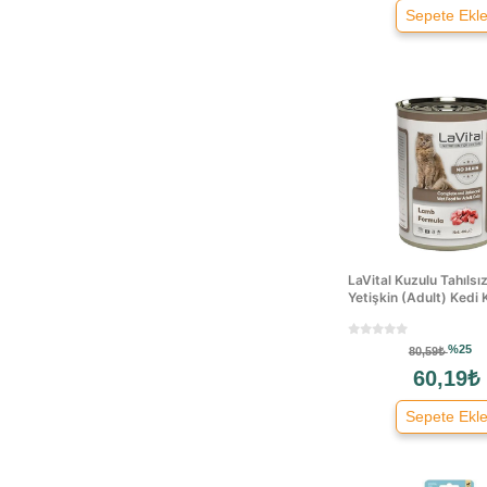
Sepete Ekl
Cans
Carni Life
Cat Chow
Cat Hause
Cat Menue
Cat Town
Cat&dog
Catit
Cats Pearls
Cattie
LaVital Kuzulu Tahıls
Yetişkin (Adult) Kedi K
Chef's Choice
Chıcos
%25
80,59₺
City Cat
60,19₺
Club4paws
Crocus
Sepete Ekl
Curli
Dajana