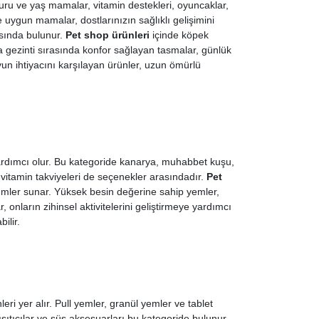
uru ve yaş mamalar, vitamin destekleri, oyuncaklar,
ne uygun mamalar, dostlarınızın sağlıklı gelişimini
asında bulunur.
Pet shop ürünleri
içinde köpek
a gezinti sırasında konfor sağlayan tasmalar, günlük
yun ihtiyacını karşılayan ürünler, uzun ömürlü
yardımcı olur. Bu kategoride kanarya, muhabbet kuşu,
e vitamin takviyeleri de seçenekler arasındadır.
Pet
zümler sunar. Yüksek besin değerine sahip yemler,
 onların zihinsel aktivitelerini geliştirmeye yardımcı
ilir.
ri yer alır. Pull yemler, granül yemler ve tablet
ısıtıcılar ve süs aksesuarları bu kategoride bulunur.