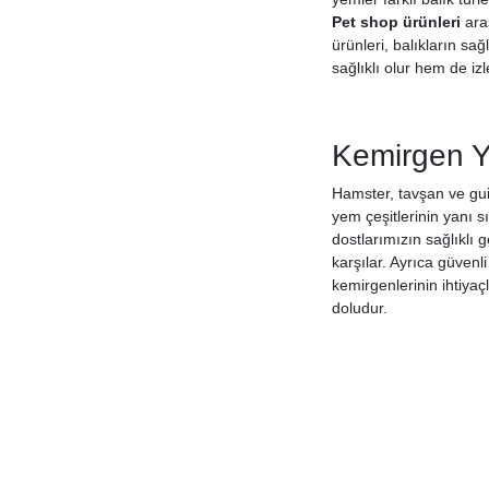
Hagen
Pet shop ürünleri
ara
ürünleri, balıkların sa
Happy Wings
sağlıklı olur hem de iz
Hill's
Hills Science Plan
Hobi
Kemirgen Y
Htbrush
Hushpet
Hamster, tavşan ve guin
yem çeşitlerinin yanı sı
I Cat
dostlarımızın sağlıklı 
Imac
karşılar. Ayrıca güvenli
Imparator
kemirgenlerinin ihtiyaç
Jackson Galaxy
doludur.
Jazzy
Jbl
Jungle
Jw
Karlie
Karlie Flamingo