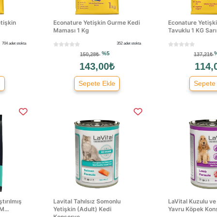
tişkin
Econature Yetişkin Gurme Kedi
Econature Yetişk
Maması 1 Kg
Tavuklu 1 KG Sar
704 adet stokta
352 adet stokta
%5
150,28₺
137,21₺
143,00₺
114,
e
Sepete Ekle
Sepete
ştırılmış
Lavital Tahılsız Somonlu
LaVital Kuzulu ve
M...
Yetişkin (Adult) Kedi
Yavru Köpek Kons
Konserve...