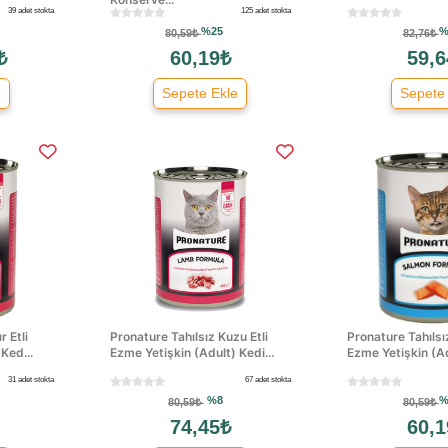
39 adet stokta
125 adet stokta
%25
%
80,59₺
82,76₺
₺
60,19₺
59,6
e
Sepete Ekle
Sepete
r Etli
Pronature Tahılsız Kuzu Etli
Pronature Tahıls
Ked...
Ezme Yetişkin (Adult) Kedi...
Ezme Yetişkin (Ad
31 adet stokta
67 adet stokta
%8
%
80,59₺
80,59₺
74,45₺
60,1