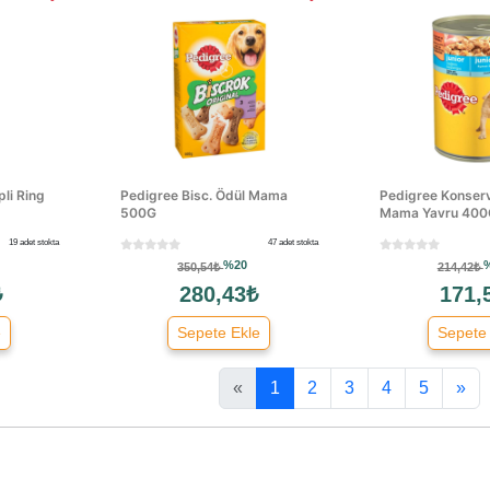
pli Ring
Pedigree Bisc. Ödül Mama
Pedigree Konser
500G
Mama Yavru 400
19 adet stokta
47 adet stokta
%20
350,54₺
214,42₺
₺
280,43₺
171,
e
Sepete Ekle
Sepete
«
1
2
3
4
5
»