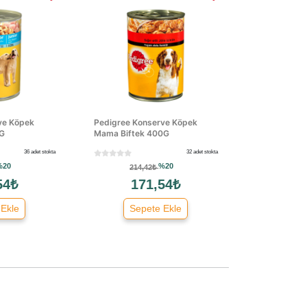
ve Köpek
Pedigree Konserve Köpek
G
Mama Biftek 400G
36 adet stokta
32 adet stokta
%20
%20
214,42₺
54₺
171,54₺
 Ekle
Sepete Ekle