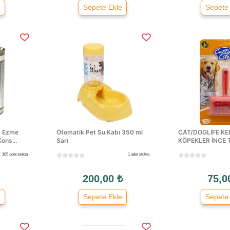
e
Sepete Ekle
Sepete
ız Ezme
Otomatik Pet Su Kabı 350 ml
CAT/DOGLİFE KED
ons...
Sarı
KÖPEKLER İNCE T
105 adet stokta
1 adet stokta
200,00 ₺
75,0
e
Sepete Ekle
Sepete