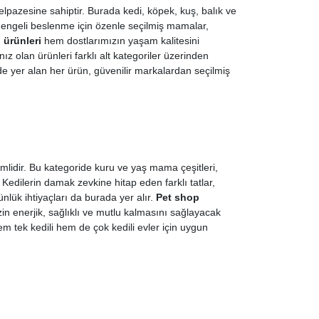
yelpazesine sahiptir. Burada kedi, köpek, kuş, balık ve
e dengeli beslenme için özenle seçilmiş mamalar,
 ürünleri
hem dostlarımızın yaşam kalitesini
ız olan ürünleri farklı alt kategoriler üzerinden
zde yer alan her ürün, güvenilir markalardan seçilmiş
emlidir. Bu kategoride kuru ve yaş mama çeşitleri,
 Kedilerin damak zevkine hitap eden farklı tatlar,
nlük ihtiyaçları da burada yer alır.
Pet shop
in enerjik, sağlıklı ve mutlu kalmasını sağlayacak
em tek kedili hem de çok kedili evler için uygun