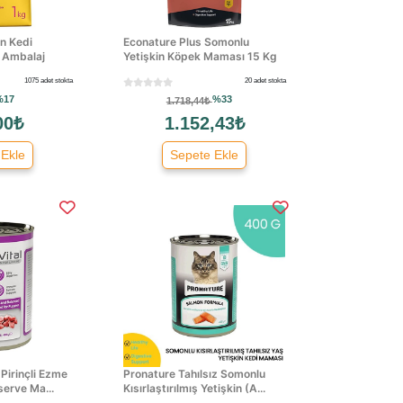
in Kedi
Econature Plus Somonlu
ı Ambalaj
Yetişkin Köpek Maması 15 Kg
1075 adet stokta
20 adet stokta
%17
%33
1.718,44₺
00₺
1.152,43₺
 Ekle
Sepete Ekle
 Pirinçli Ezme
Pronature Tahılsız Somonlu
erve Ma...
Kısırlaştırılmış Yetişkin (A...