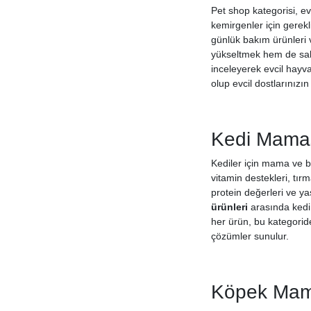
Eastland
Pet shop kategorisi, ev
Eco Love
kemirgenler için gerekl
günlük bakım ürünleri 
Eco Natura
yükseltmek hem de sahip
Econature
inceleyerek evcil hayva
Enjoy
olup evcil dostlarınızın 
Euro Cat
Euro Dog
Euro Gold
Kedi Mamas
Ever Clean
Kediler için mama ve ba
Fat Cat
vitamin destekleri, tır
Felicia
protein değerleri ve ya
Felix
ürünleri
arasında kedi 
Ferplast
her ürün, bu kategoride
çözümler sunulur.
Fit Ply
Flamingo
Flexi
Köpek Mama
Flip
Floki