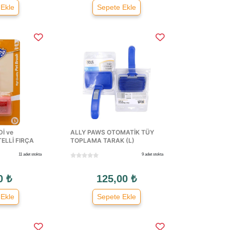
 Ekle
Sepete Ekle
İ ve
ALLY PAWS OTOMATİK TÜY
ELLİ FIRÇA
TOPLAMA TARAK (L)
11 adet stokta
9 adet stokta
0 ₺
125,00 ₺
 Ekle
Sepete Ekle