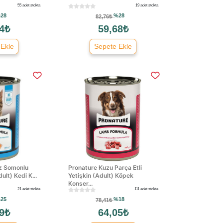
55 adet stokta
19 adet stokta
28
%28
82,76₺
4₺
59,68₺
 Ekle
Sepete Ekle
ız Somonlu
Pronature Kuzu Parça Etli
ult) Kedi K...
Yetişkin (Adult) Köpek
Konser...
21 adet stokta
111 adet stokta
25
%18
78,41₺
9₺
64,05₺