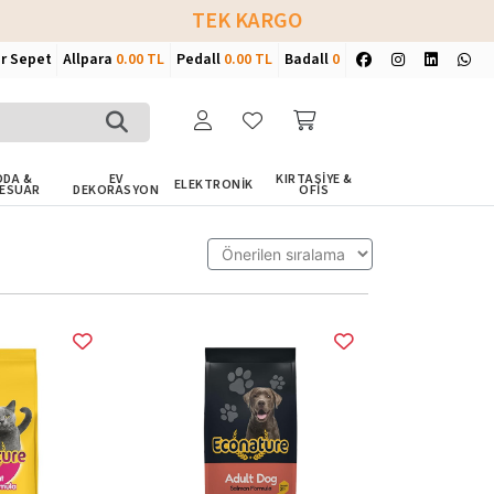
TEK KARGO
ir Sepet
Allpara
0.00 TL
Pedall
0.00 TL
Badall
0
DA &
EV
KIRTASİYE &
ELEKTRONİK
ESUAR
DEKORASYON
OFİS