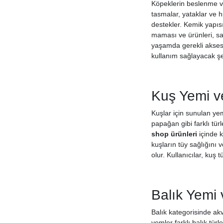
Köpeklerin beslenme ve
Franke
tasmalar, yataklar ve hi
destekler. Kemik yapıs
Fresh Clean
maması ve ürünleri, sa
Friskies
yaşamda gerekli aksesua
Funny Birds
kullanım sağlayacak şek
Furminator
Garden Mix
Garfield
Kuş Yemi ve
Gb
Kuşlar için sunulan ye
Gigwi
papağan gibi farklı tür
Gimcat
shop ürünleri
içinde k
Gimdog
kuşların tüy sağlığını 
olur. Kullanıcılar, kuş
Gold Wings
Gold Wings Classic
Gold Wings Premium
Balık Yemi 
Golosi
Goody
Balık kategorisinde akv
Gourmet Gold
yemler farklı balık tür