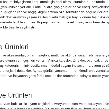
 bakım ihtiyaçlarını karşılamak için özel olarak sunulan bu bölümde, k
jyen ürünleri yer alır. Farklı ırklara, yaş gruplarına ve enerji seviyeleri
ını güçlendiren ve bağışıklığını artıran özel formüller de seçenekler ar
dık dostlarımızın yaşam kalitesini artırmak için büyük önem taşır. Ayrıc
rlarla birlikte sunulur. Köpeğinizin hem fiziksel ihtiyaçlarını hem de o
ilde özenle seçilmiştir.
 Ürünleri
m ve aksesuarlar, onların sağlıklı, mutlu ve aktif bir yaşam sürmesine 
lere uygun yem çeşitleri yer alır. Ayrıca kafesler, tünekler, oyuncaklar v
uş kategorisi, minik dostlarımızın doğal yaşam ihtiyaçlarına uygun çö
ve enerjisini destekler. Ayrıca günlük yaşamlarını renklendiren oyuncaklar,
 türüne ve ihtiyacına göre farklı seçenekler arasından kolayca seçim yapab
ve Ürünleri
aryum balıkları için yem çeşitleri, akvaryum bakımı ve dekorasyon ürünle
lerine uygun beslenme sağlar. Ayrıca akvaryum filtreleri, hava motorları, 