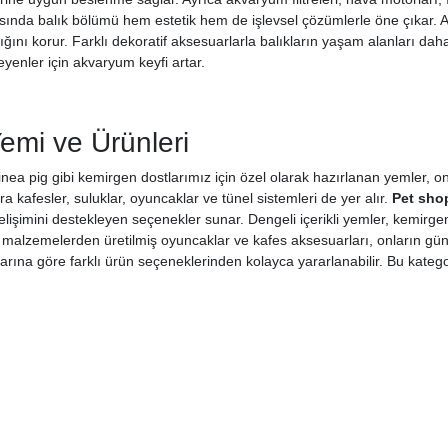
sında balık bölümü hem estetik hem de işlevsel çözümlerle öne çıkar.
ğlığını korur. Farklı dekoratif aksesuarlarla balıkların yaşam alanları da
leyenler için akvaryum keyfi artar.
emi ve Ürünleri
ea pig gibi kemirgen dostlarımız için özel olarak hazırlanan yemler, onl
ra kafesler, suluklar, oyuncaklar ve tünel sistemleri de yer alır.
Pet shop
gelişimini destekleyen seçenekler sunar. Dengeli içerikli yemler, kemirgenl
 malzemelerden üretilmiş oyuncaklar ve kafes aksesuarları, onların günlük ak
larına göre farklı ürün seçeneklerinden kolayca yararlanabilir. Bu katego