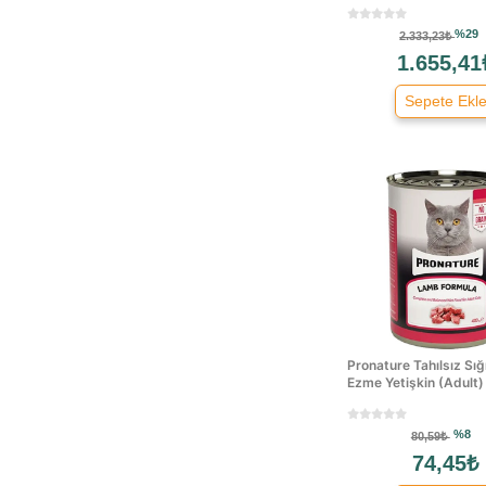
Aro
%29
2.333,23₺
Beapher
1.655,41
Beavis
Sepete Ekl
Beeztees
Best Pet
Bio Kity
Bio Pet Active
Biokat's
Bioline
Biyoteknik
Bobo Touch
Bonnie
Bosch
Pronature Tahılsız Sığı
Ezme Yetişkin (Adult) 
Bozita
Brit
%8
80,59₺
Brit Care
74,45₺
Cadopet