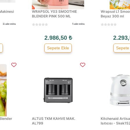
 Makinesi
WRAPSOL Y03 SMOOTHIE
Wrapsol L1 Smoot
BLENDER PINK 500 ML
Beyaz 300 ml
11 adet stokta
5 adet stokta
2.986,50 ₺
2.293,
e
Sepete Ekle
Sepete
Blender
ALTUS TKM KAHVE MAK.
Kitchenaid Artisa
AL799
Isıtıcısı - 5kek152