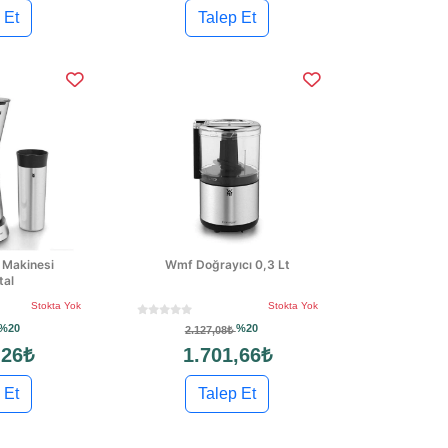
 Et
Talep Et
 Makinesi
Wmf Doğrayıcı 0,3 Lt
tal
Stokta Yok
Stokta Yok
%20
%20
2.127,08₺
,26₺
1.701,66₺
 Et
Talep Et