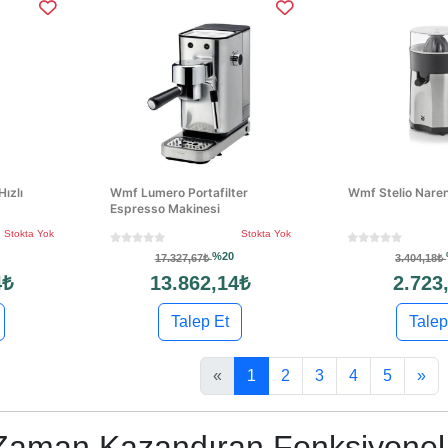
ızlı
Wmf Lumero Portafilter
Wmf Stelio Naren
Espresso Makinesi
Stokta Yok
Stokta Yok
%20
17.327,67₺
3.404,18₺
4₺
13.862,14₺
2.723
Talep Et
Talep
«
1
2
3
4
5
»
Zaman Kazandıran Fonksiyonel E