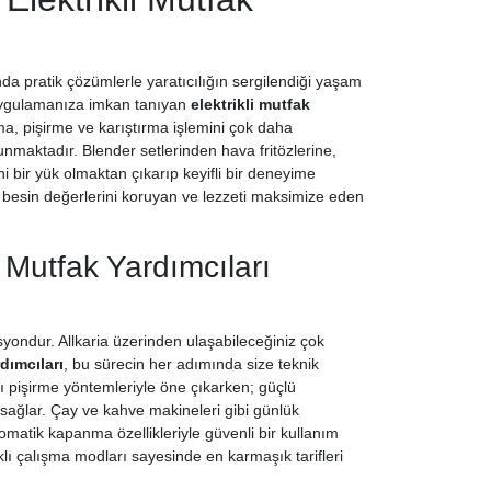
a pratik çözümlerle yaratıcılığın sergilendiği yaşam
a uygulamanıza imkan tanıyan
elektrikli mutfak
ama, pişirme ve karıştırma işlemini çok daha
unmaktadır. Blender setlerinden hava fritözlerine,
bir yük olmaktan çıkarıp keyifli bir deneyime
besin değerlerini koruyan ve lezzeti maksimize eden
i Mutfak Yardımcıları
yondur. Allkaria üzerinden ulaşabileceğiniz çok
rdımcıları
, bu sürecin her adımında size teknik
ıklı pişirme yöntemleriyle öne çıkarken; güçlü
 sağlar. Çay ve kahve makineleri gibi günlük
otomatik kapanma özellikleriyle güvenli bir kullanım
rklı çalışma modları sayesinde en karmaşık tarifleri