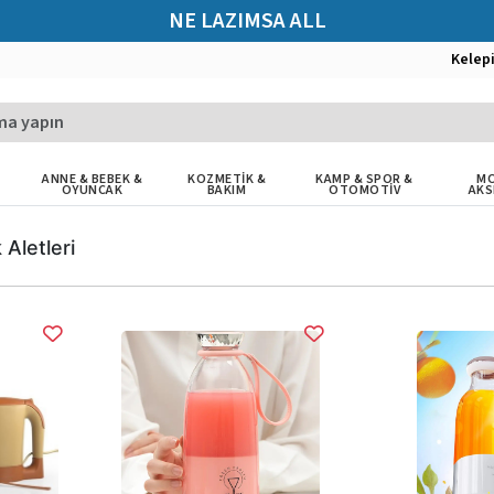
NE LAZIMSA ALL
Kelep
ANNE & BEBEK &
KOZMETİK &
KAMP & SPOR &
MO
OYUNCAK
BAKIM
OTOMOTİV
AKS
 Aletleri