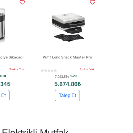
ciye Sıkacağı
Wmf Lono Snack Master Pro
Stokta Yok
Stokta Yok
%20
%20
7.093,58₺
,34₺
5.674,86₺
 Et
Talep Et
lektrikli Mutfak