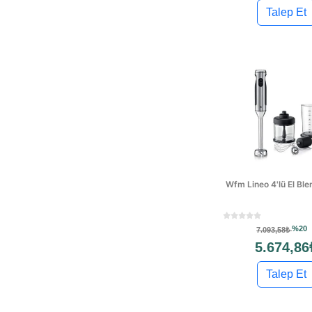
Tost Makinesi
Teba
Talep Et
Tefal
Transformacion
Wmf
Xiaomi
Markasız
Regal
Stilevs
Üret
Wrapsol
Wfm Lineo 4'lü El Ble
%20
7.093,58₺
5.674,86
Talep Et