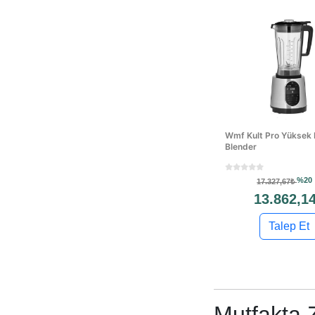
Wmf Kult Pro Yüksek H
Blender
%20
17.327,67₺
13.862,1
Talep Et
Mutfakta 