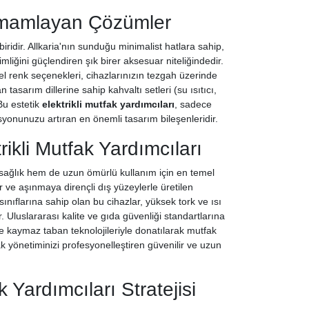
Tamamlayan Çözümler
idir. Allkaria'nın sunduğu minimalist hatlara sahip,
imliğini güçlendiren şık birer aksesuar niteliğindedir.
l renk seçenekleri, cihazlarınızın tezgah üzerinde
asarım dillerine sahip kahvaltı setleri (su ısıtıcı,
Bu estetik
elektrikli mutfak yardımcıları
, sadece
onunuzu artıran en önemli tasarım bileşenleridir.
ikli Mutfak Yardımcıları
 sağlık hem de uzun ömürlü kullanım için en temel
 ve aşınmaya dirençli dış yüzeylerle üretilen
 sınıflarına sahip olan bu cihazlar, yüksek tork ve ısı
Uluslararası kalite ve gıda güvenliği standartlarına
ve kaymaz taban teknolojileriyle donatılarak mutfak
ak yönetiminizi profesyonelleştiren güvenilir ve uzun
 Yardımcıları Stratejisi