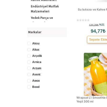
Kahve Makineleri
Endüstriyel Mutfak
Su Isıtıcısı ve Kahve
Malzemeleri
Yedek Parça ve
Aksesuarlar
%21
120,29₺
Elektrikli Bıçaklar
94,77₺
Markalar
Buz Yapma & Kırma
Sepete Ekl
Makinesi
Aksu
Krep Makinesi
Altus
Dilimleyici
Arçelik
Yumurta Pişirme
Arnica
Makinesi
Arzum
Mısır Patlatma
Avent
Makinesi
Awox
Yoğurt Makinesi
Bood
Buharlı Pişiriciler
Bosch
Ekmek Kızartma
Wrapsol L1 Smoothie 
Cvs
Makinesi
Yeşil 300 ml
Delonghi