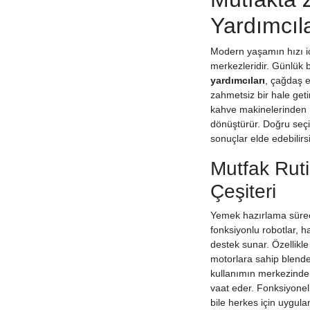
Yardımcıla
Modern yaşamın hızı iç
merkezleridir. Günlük 
yardımcıları
, çağdaş e
zahmetsiz bir hale geti
kahve makinelerinden m
dönüştürür. Doğru seç
sonuçlar elde edebilirsi
Mutfak Rutin
Çeşiteri
Yemek hazırlama süreci
fonksiyonlu robotlar, h
destek sunar. Özellikle 
motorlara sahip blende
kullanımın merkezinde
vaat eder. Fonksiyonell
bile herkes için uygulana