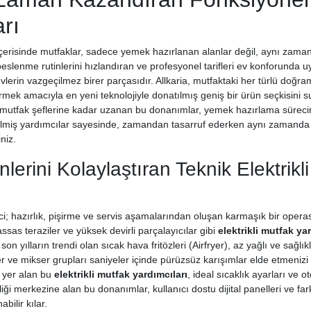
rı
erisinde mutfaklar, sadece yemek hazırlanan alanlar değil, aynı zamand
beslenme rutinlerini hızlandıran ve profesyonel tarifleri ev konforund
vlerin vazgeçilmez birer parçasıdır. Allkaria, mutfaktaki her türlü doğr
rmek amacıyla en yeni teknolojiyle donatılmış geniş bir ürün seçkisini s
utfak şeflerine kadar uzanan bu donanımlar, yemek hazırlama sürecini 
ilmiş yardımcılar sayesinde, zamandan tasarruf ederken aynı zamanda 
niz.
lerini Kolaylaştıran Teknik Elektrikl
; hazırlık, pişirme ve servis aşamalarından oluşan karmaşık bir operas
assas teraziler ve yüksek devirli parçalayıcılar gibi
elektrikli mutfak ya
son yılların trendi olan sıcak hava fritözleri (Airfryer), az yağlı ve sağl
r ve mikser grupları saniyeler içinde pürüzsüz karışımlar elde etmenizi
 yer alan bu
elektrikli mutfak yardımcıları
, ideal sıcaklık ayarları ve 
iği merkezine alan bu donanımlar, kullanıcı dostu dijital panelleri ve fa
bilir kılar.