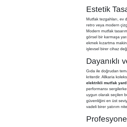
Estetik Ta
Mutfak tezgahları, ev 
retro veya modern çizg
Modern mutfak tasarıml
görsel bir karmaşa yara
ekmek kızartma makines
işlevsel birer cihaz d
Dayanıklı v
Gıda ile doğrudan tema
kriterdir. Allkaria kol
elektrikli mutfak yard
performansı sergilerke
uygun olarak seçilen 
güvenliğini en üst sevi
vadeli birer yatırım nite
Profesyonel