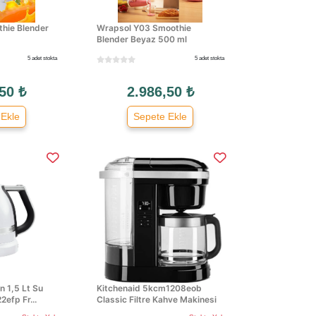
hie Blender
Wrapsol Y03 Smoothie
Blender Beyaz 500 ml
5 adet stokta
5 adet stokta
50 ₺
2.986,50 ₺
 Ekle
Sepete Ekle
n 1,5 Lt Su
Kitchenaid 5kcm1208eob
2efp Fr...
Classic Filtre Kahve Makinesi