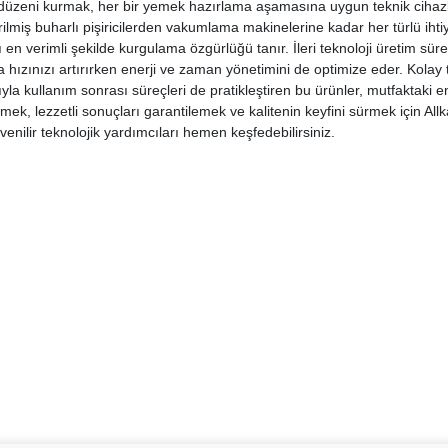
üzeni kurmak, her bir yemek hazırlama aşamasına uygun teknik cihazlar
ştirilmiş buharlı pişiricilerden vakumlama makinelerine kadar her türlü ih
en verimli şekilde kurgulama özgürlüğü tanır. İleri teknoloji üretim sür
 hızınızı artırırken enerji ve zaman yönetimini de optimize eder. Kolay 
ıyla kullanım sonrası süreçleri de pratikleştiren bu ürünler, mutfaktaki 
rmek, lezzetli sonuçları garantilemek ve kalitenin keyfini sürmek için Al
venilir teknolojik yardımcıları hemen keşfedebilirsiniz.