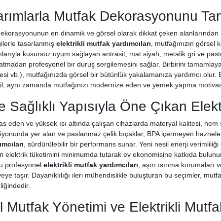
sarımlarla Mutfak Dekorasyonunu 
dekorasyonunun en dinamik ve görsel olarak dikkat çeken alanlarından bir
ilerle tasarlanmış
elektrikli mutfak yardımcıları
, mutfağınızın görsel k
arıyla kusursuz uyum sağlayan antrasit, mat siyah, metalik gri ve paste
tmadan profesyonel bir duruş sergilemesini sağlar. Birbirini tamamlayan t
i vb.), mutfağınızda görsel bir bütünlük yakalamanıza yardımcı olur. 
eğil, aynı zamanda mutfağınızı modernize eden ve yemek yapma motivasy
e Sağlıklı Yapısıyla Öne Çıkan Elektr
s eden ve yüksek ısı altında çalışan cihazlarda materyal kalitesi, hem
eksiyonunda yer alan ve paslanmaz çelik bıçaklar, BPA içermeyen hazneler
ımcıları
, sürdürülebilir bir performans sunar. Yeni nesil enerji verimliliği
n elektrik tüketimini minimumda tutarak ev ekonomisine katkıda bulunur. 
bu profesyonel
elektrikli mutfak yardımcıları
, aşırı ısınma korumaları 
yeye taşır. Dayanıklılığı ileri mühendislikle buluşturan bu seçimler, mutf
liğindedir.
 Mutfak Yönetimi ve Elektrikli Mutfak