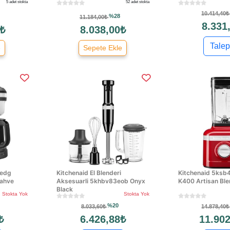
5 adet stokta
52 adet stokta
10.414,40
%28
11.184,00₺
8.331
 ₺
8.038,00₺
Talep
e
Sepete Ekle
9edg
Kitchenaid El Blenderi
Kitchenaid 5ksb
Kahve
Aksesuarli 5khbv83eob Onyx
K400 Artisan Ble
Black
Stokta Yok
Stokta Yok
%20
8.033,60₺
14.878,40
₺
6.426,88₺
11.902