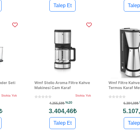
Talep Et
Talep
nder Seti
Wmf Stelio Aroma Filtre Kahve
Wmf Filtre Kahve
Makinesi Cam Karaf
Termos Karaf Me
Stokta Yok
Stokta Yok
%20
4.255,58₺
6.384,08₺
₺
3.404,46₺
5.107
Talep Et
Talep