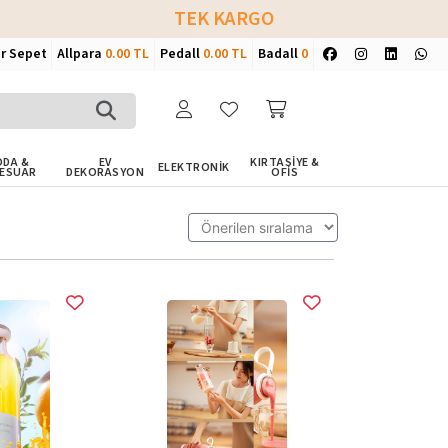
TEK KARGO
ir Sepet
Allpara
0.00 TL
Pedall
0.00 TL
Badall
0
DA &
EV
KIRTASİYE &
ELEKTRONİK
ESUAR
DEKORASYON
OFİS