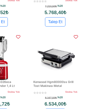
Stokta Yok
Stokta Yok
%20
%20
₺
7.210,50₺
,52₺
5.768,40₺
 Et
Talep Et
4026eca
Kenwood Hgm80000ss Grill
nder 1,4 Lt
Tost Makinası Metal
Stokta Yok
Stokta Yok
%20
%20
₺
8.167,50₺
,72₺
6.534,00₺