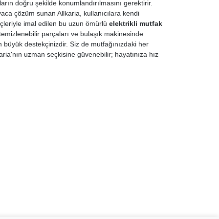
ın doğru şekilde konumlandırılmasını gerektirir.
tiyaca çözüm sunan Allkaria, kullanıcılara kendi
eçleriyle imal edilen bu uzun ömürlü
elektrikli mutfak
temizlenebilir parçaları ve bulaşık makinesinde
en büyük destekçinizdir. Siz de mutfağınızdaki her
lkaria'nın uzman seçkisine güvenebilir; hayatınıza hız