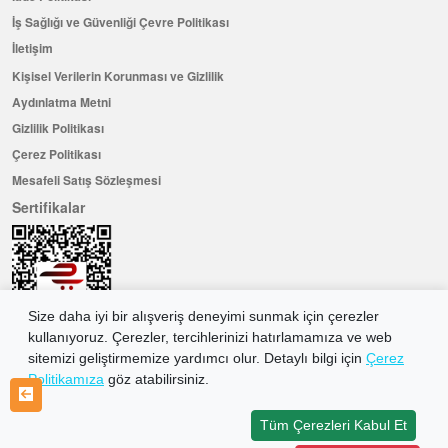
İş Sağlığı ve Güvenliği Çevre Politikası
İletişim
Kişisel Verilerin Korunması ve Gizlilik
Aydınlatma Metni
Gizlilik Politikası
Çerez Politikası
Mesafeli Satış Sözleşmesi
Sertifikalar
Size daha iyi bir alışveriş deneyimi sunmak için çerezler
kullanıyoruz. Çerezler, tercihlerinizi hatırlamamıza ve web
sitemizi geliştirmemize yardımcı olur. Detaylı bilgi için
Çerez
Politikamıza
göz atabilirsiniz.
Hemen Üye Olun ...ve 100 ₺ değerinde indirim kuponu kazanın
Üye Ol
Tüm Çerezleri Kabul Et