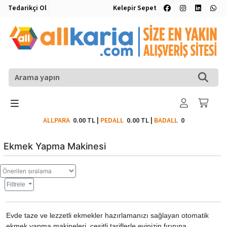
Tedarikçi Ol
Kelepir Sepet
ALLPARA
0.00 TL
|
PEDALL
0.00 TL
|
BADALL
0
Ekmek Yapma Makinesi
Filtrele
Evde taze ve lezzetli ekmekler hazırlamanızı sağlayan otomatik
ekmek yapma makineleri, çeşitli tariflerle evinizin fırınına