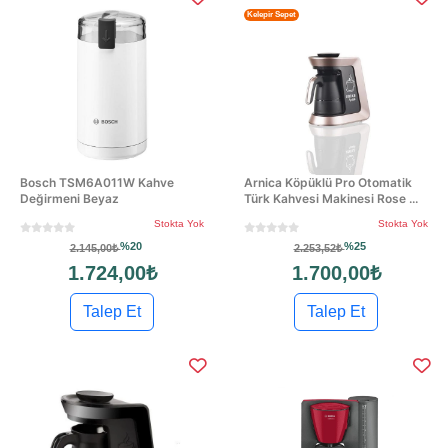
Kelepir Sepet
Bosch TSM6A011W Kahve
Arnica Köpüklü Pro Otomatik
Değirmeni Beyaz
Türk Kahvesi Makinesi Rose ...
Stokta Yok
Stokta Yok
%20
%25
2.145,00₺
2.253,52₺
1.724,00₺
1.700,00₺
Talep Et
Talep Et