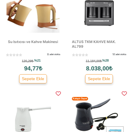
Su Isıtıcısı ve Kahve Makinesi
ALTUS TKM KAHVE MAK.
AL799
11 adet stokta
52 adet stokta
%21
%28
120,29₺
11.184,00₺
94,77₺
8.038,00₺
Sepete Ekle
Sepete Ekle
Kelepir Sepet