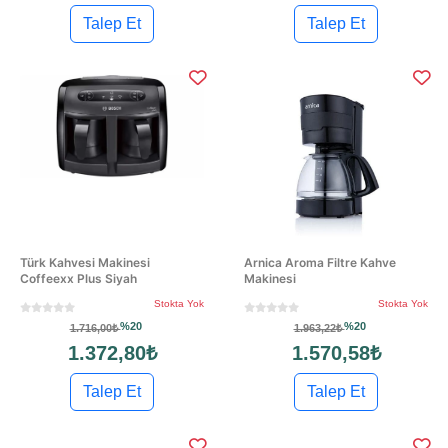
Talep Et
Talep Et
Türk Kahvesi Makinesi
Arnica Aroma Filtre Kahve
Coffeexx Plus Siyah
Makinesi
Stokta Yok
Stokta Yok
%20
%20
1.716,00₺
1.963,22₺
1.372,80₺
1.570,58₺
Talep Et
Talep Et