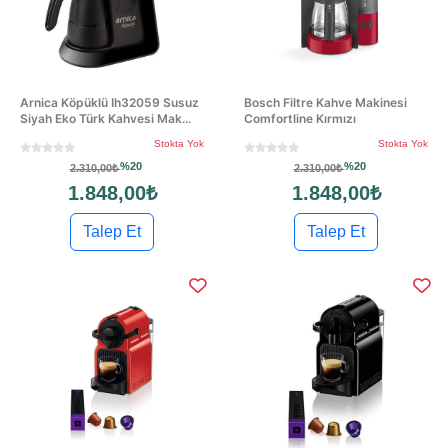
Arnica Köpüklü Ih32059 Susuz
Bosch Filtre Kahve Makinesi
Siyah Eko Türk Kahvesi Mak...
Comfortline Kırmızı
Stokta Yok
Stokta Yok
%20
%20
2.310,00₺
2.310,00₺
1.848,00₺
1.848,00₺
Talep Et
Talep Et