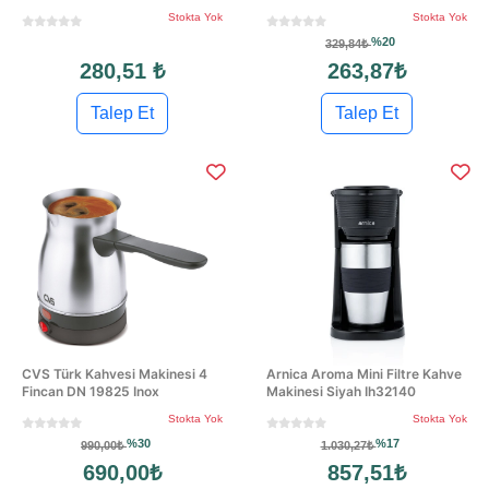
Stokta Yok
Stokta Yok
%20
329,84₺
280,51 ₺
263,87₺
Talep Et
Talep Et
CVS Türk Kahvesi Makinesi 4
Arnica Aroma Mini Filtre Kahve
Fincan DN 19825 Inox
Makinesi Siyah Ih32140
Stokta Yok
Stokta Yok
%30
%17
990,00₺
1.030,27₺
690,00₺
857,51₺