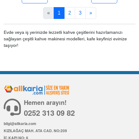
«
1
2
3
»
Evde veya iş yerinizde lezzetli kahve çeşitlerini hazırlamanızı
sağlayan çeşitli kahve makinesi modelleri, kafe keyfinizi evinize
taşıyor!
Hemen arayın!
0252 313 09 82
bilgi@allkaria.com
KIZILAĞAÇ MAH. ATA CAD. NO:209
İÇ KAPI NO: 6