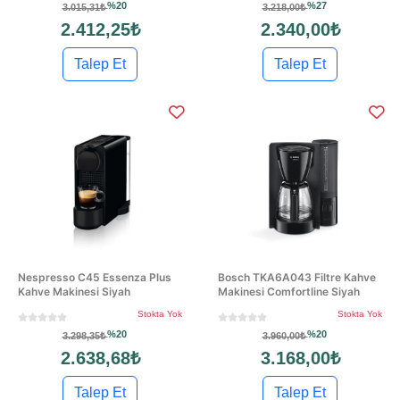
%20
%27
3.015,31₺
3.218,00₺
2.412,25₺
2.340,00₺
Talep Et
Talep Et
Nespresso C45 Essenza Plus
Bosch TKA6A043 Filtre Kahve
Kahve Makinesi Siyah
Makinesi Comfortline Siyah
Stokta Yok
Stokta Yok
%20
%20
3.298,35₺
3.960,00₺
2.638,68₺
3.168,00₺
Talep Et
Talep Et