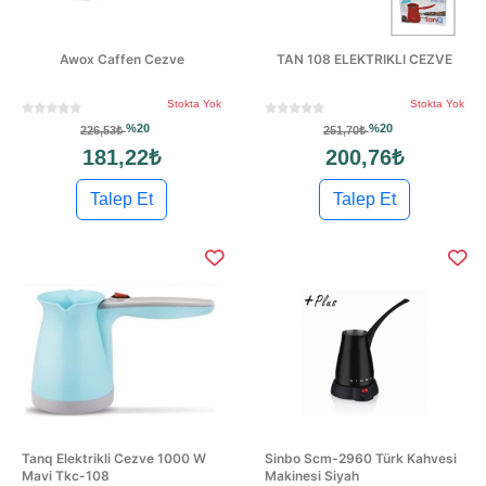
Awox Caffen Cezve
TAN 108 ELEKTRIKLI CEZVE
Stokta Yok
Stokta Yok
%20
%20
226,53₺
251,70₺
181,22₺
200,76₺
Talep Et
Talep Et
Tanq Elektrikli Cezve 1000 W
Sinbo Scm-2960 Türk Kahvesi
Mavi Tkc-108
Makinesi Siyah