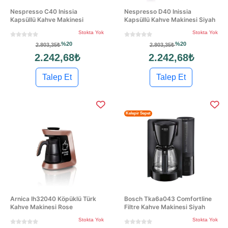
Nespresso C40 Inissia
Nespresso D40 Inissia
Kapsüllü Kahve Makinesi
Kapsüllü Kahve Makinesi Siyah
Stokta Yok
Stokta Yok
%20
%20
2.803,35₺
2.803,35₺
2.242,68₺
2.242,68₺
Talep Et
Talep Et
Kelepir Sepet
Arnica Ih32040 Köpüklü Türk
Bosch Tka6a043 Comfortline
Kahve Makinesi Rose
Filtre Kahve Makinesi Siyah
Stokta Yok
Stokta Yok