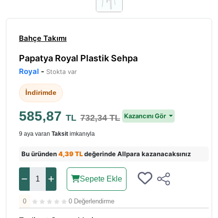
Bahçe Takımı
Papatya Royal Plastik Sehpa
Royal
-
Stokta var
İndirimde
585,87
Kazancını Gör
TL
732,34 TL
9 aya varan
Taksit
imkanıyla
Bu üründen
4,39 TL
değerinde Allpara kazanacaksınız
Sepete Ekle
0
0 Değerlendirme