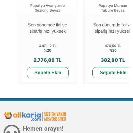
Papatya Avangarde
Papatya Mercan
Şezlong Beyaz
Tabure Beyaz
Son dönemde ilgi ve
Son dönemde ilgi ve
sipariş hızı yüksek
sipariş hızı yüksek
3.471,12 TL
478,50 TL
%20
%20
2.776,89 TL
382,80 TL
Sepete Ekle
Sepete Ekle
Hemen arayın!