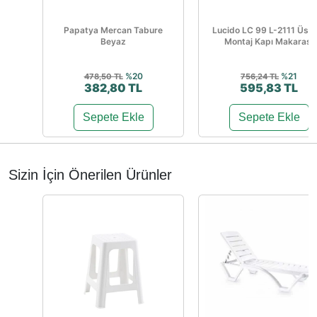
Papatya Mercan Tabure
Lucido LC 99 L-2111 Üstt
Beyaz
Montaj Kapı Makarası
%20
%21
478,50 TL
756,24 TL
382,80 TL
595,83 TL
Sepete Ekle
Sepete Ekle
Sizin İçin Önerilen Ürünler