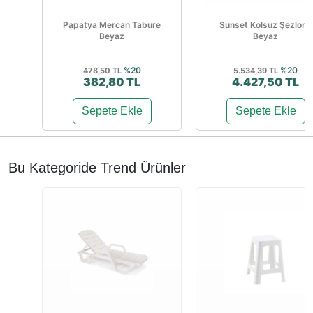
Papatya Mercan Tabure
Sunset Kolsuz Şezlong
Beyaz
Beyaz
%20
%20
478,50 TL
5.534,39 TL
382,80 TL
4.427,50 TL
Sepete Ekle
Sepete Ekle
Bu Kategoride Trend Ürünler