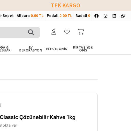
TEK KARGO
ir Sepet
Allpara
0.00 TL
Pedall
0.00 TL
Badall
0
DA &
EV
KIRTASİYE &
ELEKTRONİK
ESUAR
DEKORASYON
OFİS
i
 Classic Çözünebilir Kahve 1kg
Stokta var