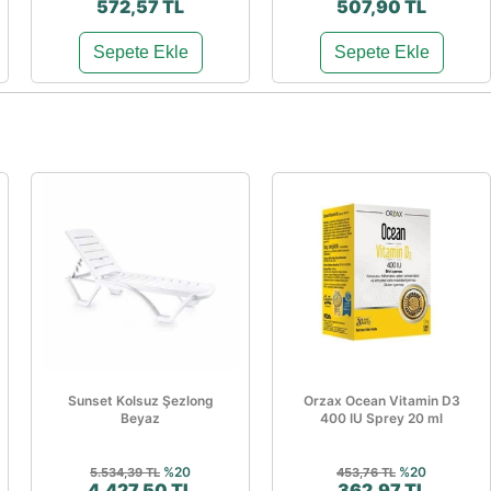
572,57 TL
507,90 TL
Sepete Ekle
Sepete Ekle
Sunset Kolsuz Şezlong
Orzax Ocean Vitamin D3
Beyaz
400 IU Sprey 20 ml
%20
%20
5.534,39 TL
453,76 TL
4.427,50 TL
362,97 TL