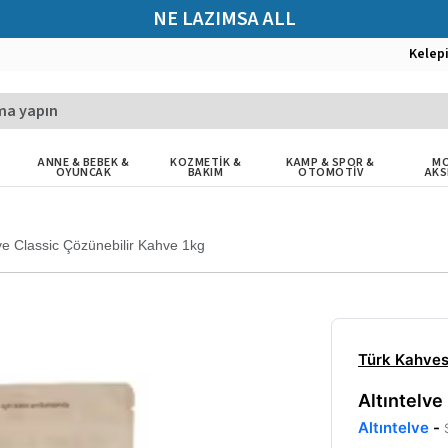
NE LAZIMSA ALL
Kelep
ANNE & BEBEK &
KOZMETİK &
KAMP & SPOR &
MO
OYUNCAK
BAKIM
OTOMOTİV
AKS
lve Classic Çözünebilir Kahve 1kg
Türk Kahves
Altıntelve
Altıntelve
-