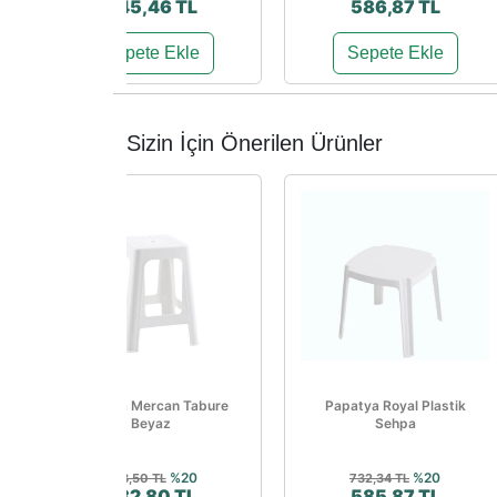
445,46 TL
586,87 TL
Sepete Ekle
Sepete Ekle
Sizin İçin Önerilen Ürünler
Papatya Mercan Tabure
Papatya Royal Plastik
Beyaz
Sehpa
%20
%20
478,50 TL
732,34 TL
382,80 TL
585,87 TL