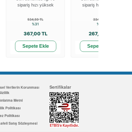
sipariş hızı yüksek
sipariş hızı yüksek
534,59 TL
334,11 TL
%31
%20
367,00 TL
267,29 TL
Sepete Ekle
Sepete Ekle
Sertifikalar
isel Verilerin Korunması
izlilik
ınlatma Metni
ilik Politikası
ez Politikası
afeli Satış Sözleşmesi