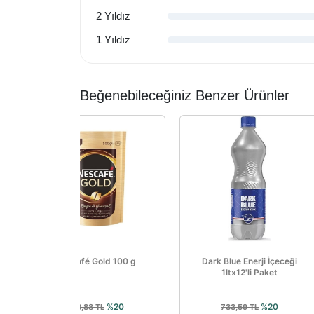
2 Yıldız
1 Yıldız
Beğenebileceğiniz Benzer Ürünler
Nescafé Gold 100 g
Dark Blue Enerji İçeceği
1ltx12'li Paket
%20
%20
556,88 TL
733,59 TL