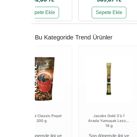
Sepete Ekle
Sepete Ekle
Bu Kategoride Trend Ürünler
Nescafé Classic Poşet
Jacobs Gold 3’ü 1
200 g
Arada Yumuşak Lezzet
18 g
Son dönemde ilgi ve
Son dönemde ilgi ve