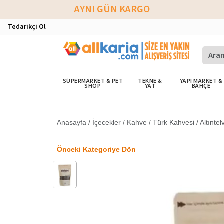
AYNI GÜN KARGO
Tedarikçi Ol
SÜPERMARKET & PET
TEKNE &
YAPI MARKET &
SHOP
YAT
BAHÇE
Anasayfa
/
İçecekler
/
Kahve
/
Türk Kahvesi
/
Altınte
Önceki Kategoriye Dön