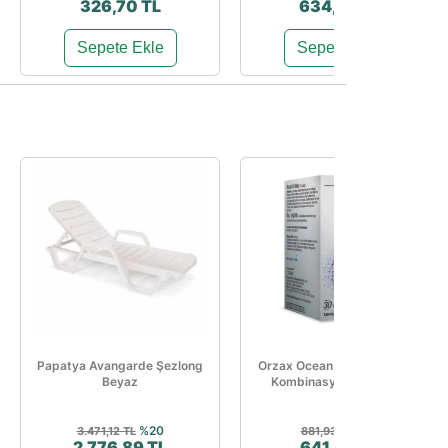
326,70 TL
634,92 TL
Sepete Ekle
Sepete Ekle
Papatya Avangarde Şezlong
Orzax Ocean ExtraMag Üçlü
Beyaz
Kombinasyon 30 Tablet
%20
%27
3.471,12 TL
881,93 TL
2.776,89 TL
641,40 TL