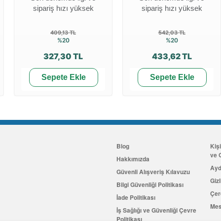
sipariş hızı yüksek
sipariş hızı yüksek
409,13 TL
542,03 TL
%20
%20
327,30 TL
433,62 TL
Sepete Ekle
Sepete Ekle
Blog
Kiş
ve G
Hakkımızda
Ayd
Güvenli Alışveriş Kılavuzu
Gizl
Bilgi Güvenliği Politikası
Çer
İade Politikası
Mes
İş Sağlığı ve Güvenliği Çevre
Politikası