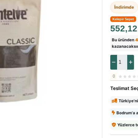
İndirimde
Kelepir Sepet
552,1
Bu üründen
4
kazanacaksı
0
Teslimat Se
Türkiye'n
Bodrum'a a
Yüzlerce t