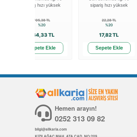
sipariş hızı yüksek
sipariş hızı yüksek
705,38 TL
22,28 TL
%20
%20
564,33 TL
17,82 TL
Sepete Ekle
Sepete Ekle
Hemen arayın!
0252 313 09 82
bilgi@allkaria.com
KIZILAĞAÇ MAH. ATA CAD. NO:209