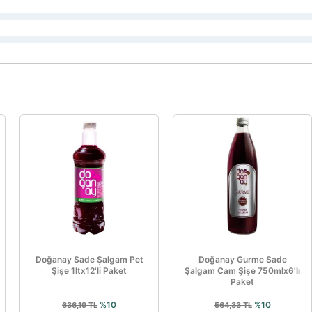
Doğanay Sade Şalgam Pet
Doğanay Gurme Sade
Şişe 1ltx12'li Paket
Şalgam Cam Şişe 750mlx6'lı
Paket
%10
%10
636,19 TL
564,33 TL