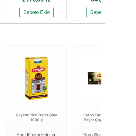
Sepete Ekle
Sepete Ekle
Çaykur Rize Turist Çayı
Lipton Earl Grey Demlik
1000 g
Poşet Çay 100 × 3,2 g
Son dönemde ilgi ve
Son dönemde ilgi ve