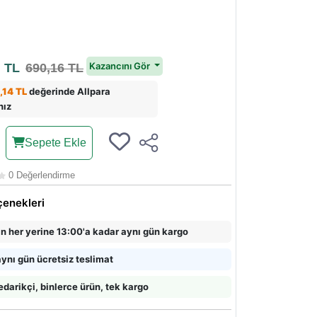
2
Kazancını Gör
TL
690,16 TL
,14 TL
değerinde Allpara
nız
Sepete Ekle
0 Değerlendirme
çenekleri
in her yerine 13:00'a kadar aynı gün kargo
ynı gün ücretsiz teslimat
edarikçi, binlerce ürün, tek kargo