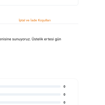
İptal ve İade Koşulları
enisine sunuyoruz. Üstelik ertesi gün
0
0
0