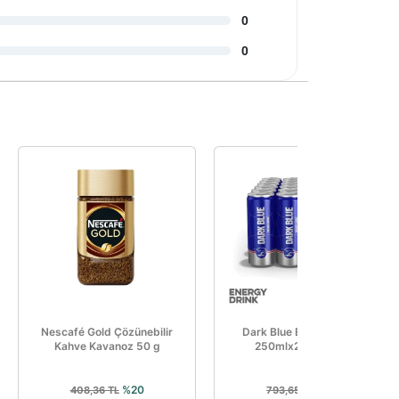
0
0
Nescafé Gold Çözünebilir
Dark Blue Enerji İçeceği
Kahve Kavanoz 50 g
250mlx24'lü Paket
%20
%20
408,36 TL
793,65 TL