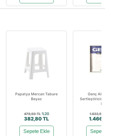
Papatya Mercan Tabure
Genç Akrilik Boya
Beyaz
Sertleştiricisi B Bileşen 1,5
Kg
%20
%20
478,50 TL
1.833,57 TL
382,80 TL
1.466,86 TL
Sepete Ekle
Sepete Ekle