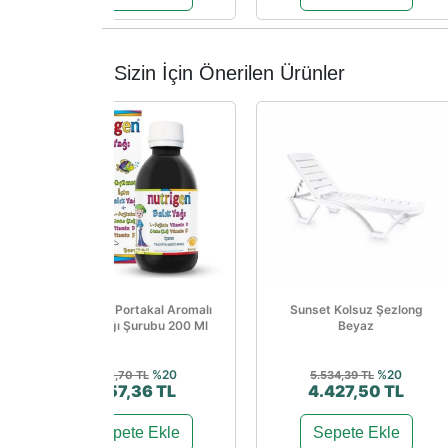
Sizin İçin Önerilen Ürünler
Nutrigen Portakal Aromalı
Sunset Kolsuz Şezlong
Balık Yağı Şurubu 200 Ml
Beyaz
%20
%20
821,70 TL
5.534,39 TL
657,36 TL
4.427,50 TL
Sepete Ekle
Sepete Ekle