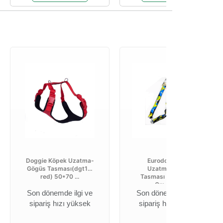
Doggie Köpek Uzatma-
Eurodog Köpek
Gögüs Tasması(dgt10l
Uzatma-gögüs
red) 50*70 ...
Tasması 25 Mm 120
Cm Sarı ...
Son dönemde ilgi ve
Son dönemde ilgi ve
sipariş hızı yüksek
sipariş hızı yüksek