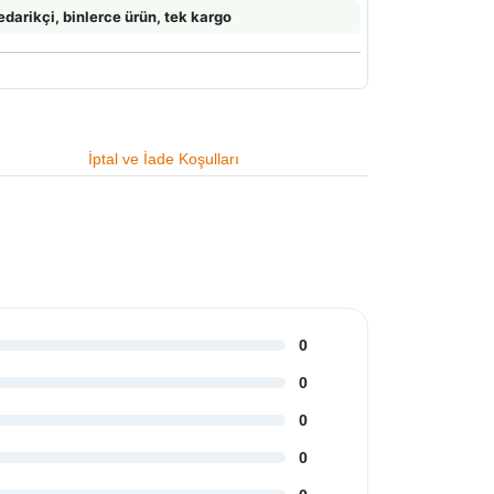
edarikçi, binlerce ürün, tek kargo
İptal ve İade Koşulları
0
0
0
0