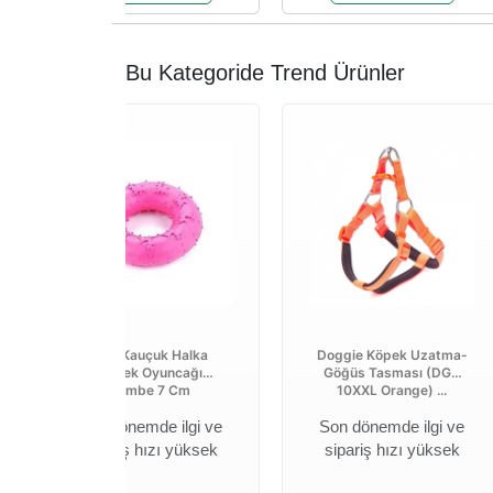
Bu Kategoride Trend Ürünler
Lion Kauçuk Halka
Doggie Köpek Uzatma-
Köpek Oyuncağı
Göğüs Tasması (DGT
Pembe 7 Cm
10XXL Orange) ...
Son dönemde ilgi ve
Son dönemde ilgi ve
sipariş hızı yüksek
sipariş hızı yüksek