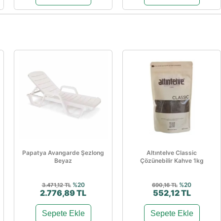
Papatya Avangarde Şezlong
Altıntelve Classic
Beyaz
Çözünebilir Kahve 1kg
%20
%20
3.471,12 TL
690,16 TL
2.776,89 TL
552,12 TL
Sepete Ekle
Sepete Ekle