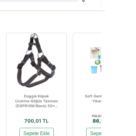
0
Doggie Köpek
Soft Gentle Pet Ayak
Uzatma‑Göğüs Tasması
Yıkama Kabı
(DSPR10M Black) 50×...
%21
110,01 TL
700,01 TL
86,37 TL
Sepete Ekle
Sepete Ekle