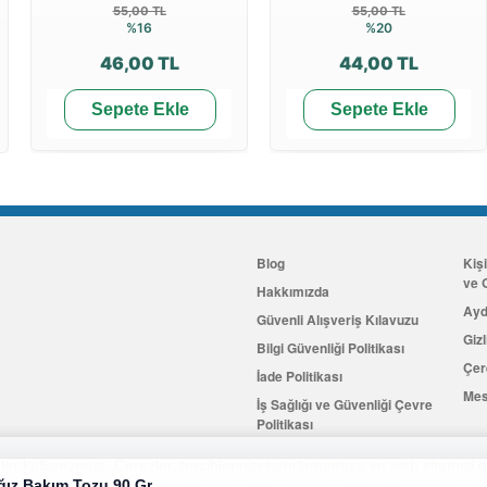
55,00 TL
55,00 TL
%16
%20
46,00 TL
44,00 TL
Sepete Ekle
Sepete Ekle
Blog
Kiş
ve G
Hakkımızda
Ayd
Güvenli Alışveriş Kılavuzu
Gizl
Bilgi Güvenliği Politikası
Çer
İade Politikası
Mes
İş Sağlığı ve Güvenliği Çevre
Politikası
İletişim
er kullanıyoruz. Çerezler, tercihlerinizi hatırlamamıza ve web sitemizi g
Ağız Bakım Tozu 90 Gr