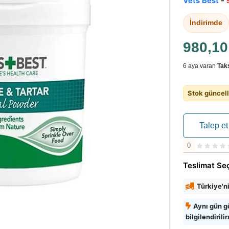
Vets Best
-
İndirimde
980,1
6 aya varan
Taks
Stok güncell
Talep et
0
Teslimat Se
Türkiye'n
Aynı gün g
bilgilendirilir