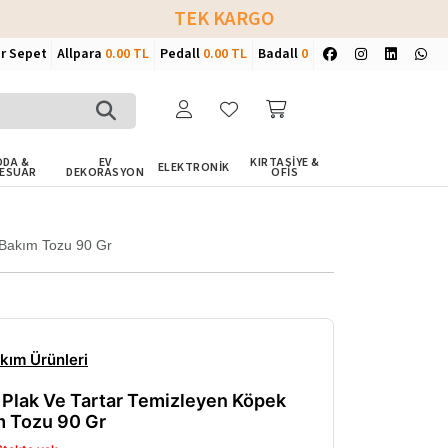
TEK KARGO
ir Sepet
Allpara
0.00 TL
Pedall
0.00 TL
Badall
0
DA &
EV
KIRTASİYE &
ELEKTRONİK
ESUAR
DEKORASYON
OFİS
 Bakım Tozu 90 Gr
kım Ürünleri
 Plak Ve Tartar Temizleyen Köpek
m Tozu 90 Gr