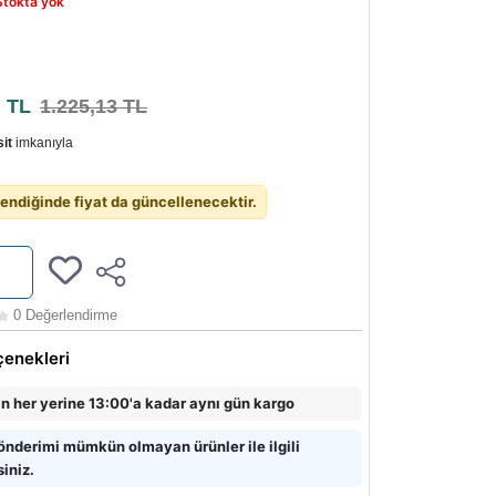
Stokta yok
0
TL
1.225,13 TL
it
imkanıyla
endiğinde fiyat da güncellenecektir.
0 Değerlendirme
çenekleri
in her yerine 13:00'a kadar aynı gün kargo
önderimi mümkün olmayan ürünler ile ilgili
siniz.