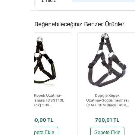
1 Yıldız
Beğenebileceğiniz Benzer Ürünler
Doggie Köpek Uzatma-
Doggie Köpek
Göğüs Tasması (DSGT10L
Uzatma‑Göğüs Tasması
Black) 50×...
(DAGT10M Black) 45×...
750,00 TL
700,01 TL
Sepete Ekle
Sepete Ekle