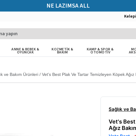
NE LAZIMSA ALL
Kelep
ANNE & BEBEK &
KOZMETİK &
KAMP & SPOR &
MO
OYUNCAK
BAKIM
OTOMOTİV
AKS
ık ve Bakım Ürünleri
/
Vet's Best Plak Ve Tartar Temizleyen Köpek Ağız
Sağlık ve Ba
Vet's Best
Ağız Bakı