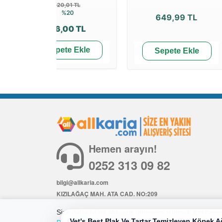
120,01 TL
%20
649,99 TL
96,00 TL
Sepete Ekle
Sepete Ekle
Hemen arayın!
0252 313 09 82
bilgi@allkaria.com
KIZILAĞAÇ MAH. ATA CAD. NO:209
İÇ KAPI NO: 6
Size daha iyi bir alışveriş deneyimi sunmak için çerezl
Vet's Best Plak Ve Tartar Temizleyen Köpek 