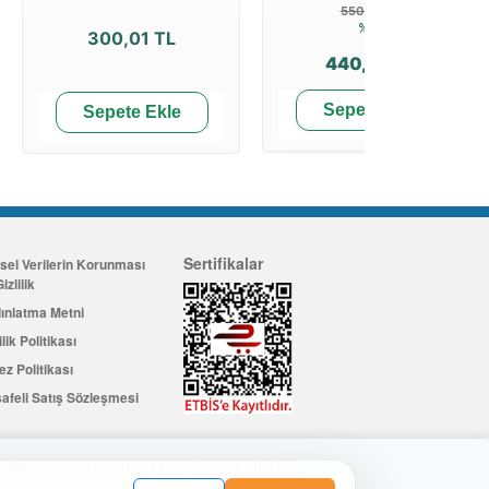
550,00 TL
%20
300,01 TL
440,00 TL
Sepete Ekle
Sepete Ekle
Sertifikalar
isel Verilerin Korunması
izlilik
ınlatma Metni
ilik Politikası
ez Politikası
afeli Satış Sözleşmesi
eliştirmemize yardımcı olur. Detaylı bilgi için
Çerez
Üye Ol