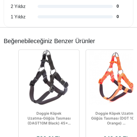
2 Yıldız
0
1 Yıldız
0
Beğenebileceğiniz Benzer Ürünler
Doggie Köpek
Doggie Köpek Uzatma
Uzatma‑Göğüs Tasması
Göğüs Tasması (DGT 10
(DAGT10M Black) 45×...
Orange) ...