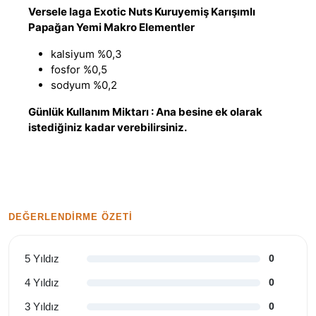
Versele laga Exotic Nuts Kuruyemiş Karışımlı
Papağan Yemi Makro Elementler
kalsiyum %0,3
fosfor %0,5
sodyum %0,2
Günlük Kullanım Miktarı : Ana besine ek olarak
istediğiniz kadar verebilirsiniz.
DEĞERLENDIRME ÖZETI
5 Yıldız
0
4 Yıldız
0
3 Yıldız
0