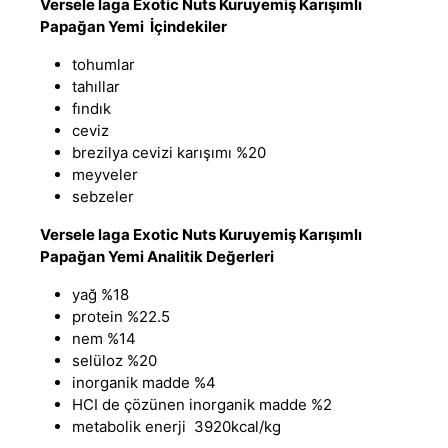
Versele laga Exotic Nuts Kuruyemiş Karışımlı
Papağan Yemi İçindekiler
tohumlar
tahıllar
fındık
ceviz
brezilya cevizi karışımı %20
meyveler
sebzeler
Versele laga Exotic Nuts Kuruyemiş Karışımlı
Papağan Yemi Analitik Değerleri
yağ %18
protein %22.5
nem %14
selüloz %20
inorganik madde %4
HCI de çözünen inorganik madde %2
metabolik enerji 3920kcal/kg