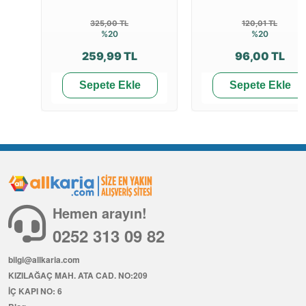
325,00 TL
120,01 TL
%20
%20
259,99 TL
96,00 TL
Sepete Ekle
Sepete Ekle
Hemen arayın!
0252 313 09 82
bilgi@allkaria.com
KIZILAĞAÇ MAH. ATA CAD. NO:209
İÇ KAPI NO: 6