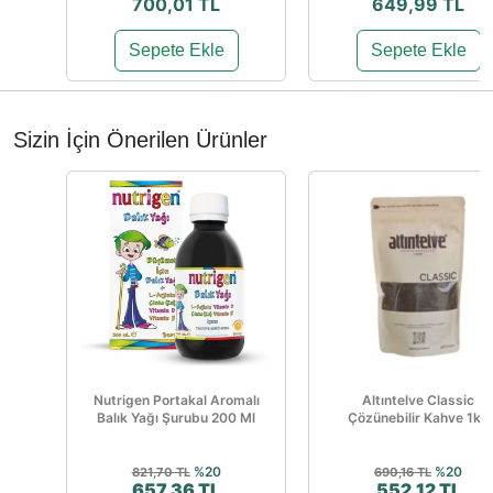
700,01 TL
649,99 TL
Sepete Ekle
Sepete Ekle
Sizin İçin Önerilen Ürünler
Nutrigen Portakal Aromalı
Altıntelve Classic
Balık Yağı Şurubu 200 Ml
Çözünebilir Kahve 1kg
%20
%20
821,70 TL
690,16 TL
657,36 TL
552,12 TL