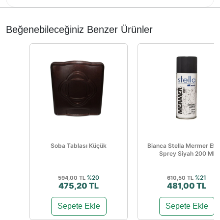
Beğenebileceğiniz Benzer Ürünler
Soba Tablası Küçük
Bianca Stella Mermer Efe
Sprey Siyah 200 Ml
%20
%21
594,00 TL
610,50 TL
475,20 TL
481,00 TL
Sepete Ekle
Sepete Ekle