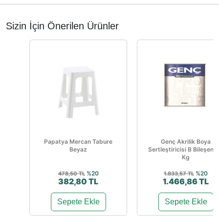
Sizin İçin Önerilen Ürünler
Papatya Mercan Tabure
Genç Akrilik Boya
Beyaz
Sertleştiricisi B Bileşen 1
Kg
%20
%20
478,50 TL
1.833,57 TL
382,80 TL
1.466,86 TL
Sepete Ekle
Sepete Ekle