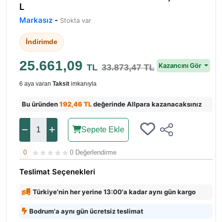
L
Markasız
-
Stokta var
İndirimde
25.661,09
Kazancını Gör
TL
33.873,47 TL
6 aya varan
Taksit
imkanıyla
Bu üründen
192,46 TL
değerinde Allpara kazanacaksınız
Sepete Ekle
0
0 Değerlendirme
Teslimat Seçenekleri
Türkiye'nin her yerine 13:00'a kadar aynı gün kargo
Bodrum'a aynı gün ücretsiz teslimat