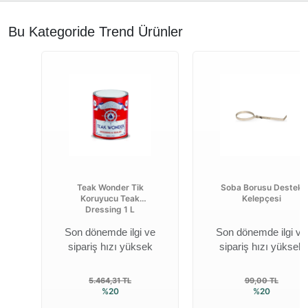
Bu Kategoride Trend Ürünler
Teak Wonder Tik
Soba Borusu Destek
Koruyucu Teak
Kelepçesi
Dressing 1 L
Son dönemde ilgi ve
Son dönemde ilgi ve
sipariş hızı yüksek
sipariş hızı yüksek
5.464,31 TL
99,00 TL
%20
%20