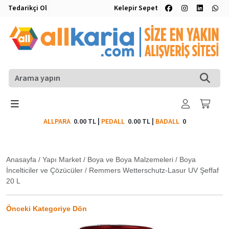
Tedarikçi Ol
Kelepir Sepet
ALLPARA
0.00 TL
|
PEDALL
0.00 TL
|
BADALL
0
Anasayfa
/
Yapı Market
/
Boya ve Boya Malzemeleri
/
Boya
İncelticiler ve Çözücüler
/
Remmers Wetterschutz-Lasur UV Şeffaf
20 L
Önceki Kategoriye Dön