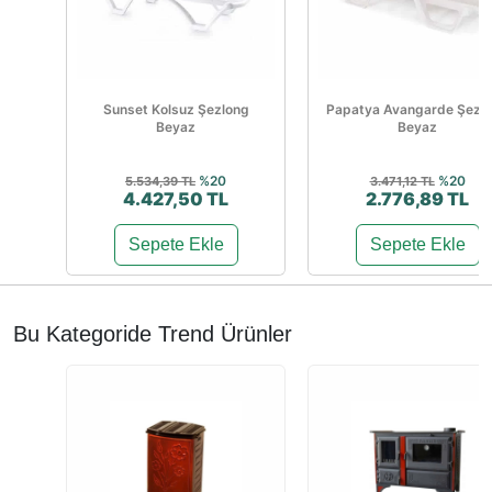
Sunset Kolsuz Şezlong
Papatya Avangarde Şezl
Beyaz
Beyaz
%20
%20
5.534,39 TL
3.471,12 TL
4.427,50 TL
2.776,89 TL
Sepete Ekle
Sepete Ekle
Bu Kategoride Trend Ürünler