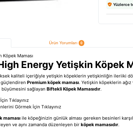
Yüzlerce t
Ürün Yorumları
0
i High Energy Yetişkin Köpek
sek kaliteli içeriğiyle yetişkin köpeklerin yetişkinliğin ileriiki 
i güçlendiren
Premium köpek maması
. Yetişkin köpeklerin ağız
ve büyümesini sağlayan
Biftekli Köpek Mamasıdır
.
çin Tıklayınız
lerini Görmek İçin Tıklayınız
ek maması
ile köpeğinizin günlük alması gereken besinleri karşı
kleyen ve aynı zamanda düzenleyen bir
köpek mamasıdır
.