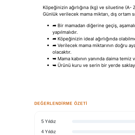
Köpeğinizin ağırlığına (kg) ve siluetine (A-
Günlük verilecek mama miktarı
,
dış ortam sı
➦
Bir mamadan diğerine geçiş
,
aşamalı 
yapılmalıdır.
➦
Köpeğinizin ideal ağırlığında olabilme
➦
Verilecek mama miktarının doğru aya
olacaktır.
➥
Mama kabının yanında daima temiz ve
➥
Ürünü kuru ve serin bir yerde saklay
DEĞERLENDIRME ÖZETI
5 Yıldız
4 Yıldız