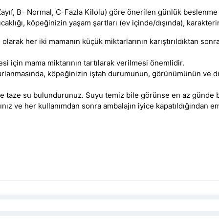
 Zayıf, B- Normal, C-Fazla Kilolu) göre önerilen günlük beslenme 
caklığı, köpeğinizin yaşam şartları (ev içinde/dışında), karakterin
olarak her iki mamanın küçük miktarlarının karıştırıldıktan sonra
si için mama miktarının tartılarak verilmesi önemlidir.
rlanmasında, köpeğinizin iştah durumunun, görünümünün ve dış
 taze su bulundurunuz. Suyu temiz bile görünse en az günde bir
ınız ve her kullanımdan sonra ambalajın iyice kapatıldığından e