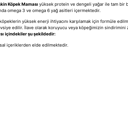
şkin Köpek Maması
yüksek protein ve dengeli yağar ile tam bir
anda omega 3 ve omega 6 yağ asitleri içermektedir.
n köpeklerin yüksek enerji ihtiyacını karşılamak için formüle ed
siye edilir. İlave olarak koruyucu veya köpeğimizin sindirimini 
sı
içindekiler şu şekildedir:
sal içeriklerden elde edilmektedir.