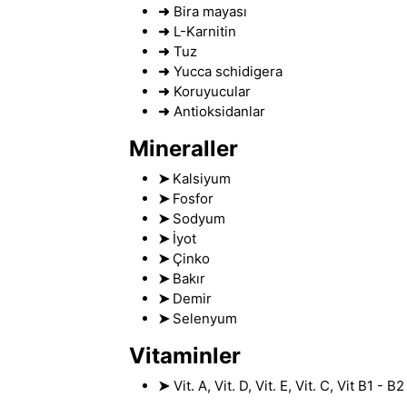
➜
Bira mayası
➜
L-Karnitin
➜
Tuz
➜
Yucca schidigera
➜
Koruyucular
➜
Antioksidanlar
Mineraller
➤
Kalsiyum
➤
Fosfor
➤
Sodyum
➤
İyot
➤
Çinko
➤
Bakır
➤
Demir
➤
Selenyum
Vitaminler
➤
Vit. A, Vit
.
D, Vit. E, Vit. C, Vit B1 - B