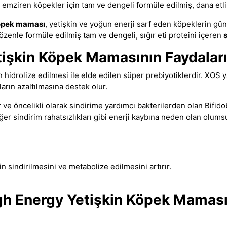
a emziren köpekler için tam ve dengeli formüle edilmiş, dana etl
köpek maması
, yetişkin ve yoğun enerji sarf eden köpeklerin gü
enle formüle edilmiş tam ve dengeli, sığır eti proteini içeren
etişkin Köpek Mamasının Faydalar
 hidrolize edilmesi ile elde edilen süper prebiyotiklerdir. XOS ya
rın azaltılmasına destek olur.
ve öncelikli olarak sindirime yardımcı bakterilerden olan Bifidob
iğer sindirim rahatsızlıkları gibi enerji kaybına neden olan olums
in sindirilmesini ve metabolize edilmesini artırır.
igh Energy Yetişkin Köpek Maması İ