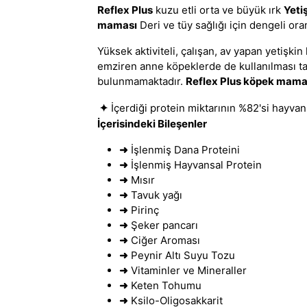
Reflex Plus
kuzu etli orta ve büyük ırk
Yeti
maması
Deri ve tüy sağlığı için dengeli or
Yüksek aktiviteli, çalışan, av yapan yetişki
emziren anne köpeklerde de kullanılması tav
bulunmamaktadır.
Reflex Plus köpek mama
✦
İçerdiği protein miktarının %82'si hayvan
İçerisindeki Bileşenler
➜
İşlenmiş Dana Proteini
➜
İşlenmiş Hayvansal Protein
➜
Mısır
➜
Tavuk yağı
➜
Pirinç
➜
Şeker pancarı
➜
Ciğer Aroması
➜
Peynir Altı Suyu Tozu
➜
Vitaminler ve Mineraller
➜
Keten Tohumu
➜
Ksilo-Oligosakkarit