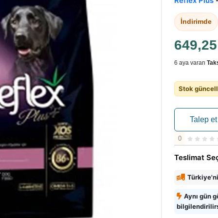
Reflex Plus
İndirimde
649,2
6 aya varan
Taks
Stok güncell
Talep et
0
Teslimat Se
Türkiye'n
Aynı gün g
bilgilendirilir