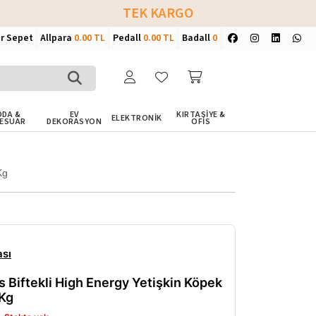
TEK KARGO
ir Sepet
Allpara
0.00 TL
Pedall
0.00 TL
Badall
0
DA &
EV
KIRTASİYE &
ELEKTRONİK
ESUAR
DEKORASYON
OFİS
Kg
sı
s Biftekli High Energy Yetişkin Köpek
Kg