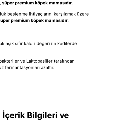
i,
süper premium köpek mamasıdır
.
nlük beslenme ihtiyaçlarını karşılamak üzere
super premium köpek mamasıdır
.
ı
klaşık sıfır kalori değeri ile kedilerde
akteriler ve Laktobasiller tarafından
uz fermantasyonları azaltır.
çerik Bilgileri ve