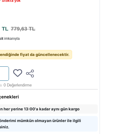
-
Stokta yok
5
TL
779,63 TL
it
imkanıyla
endiğinde fiyat da güncellenecektir.
0 Değerlendirme
çenekleri
in her yerine 13:00'a kadar aynı gün kargo
önderimi mümkün olmayan ürünler ile ilgili
siniz.