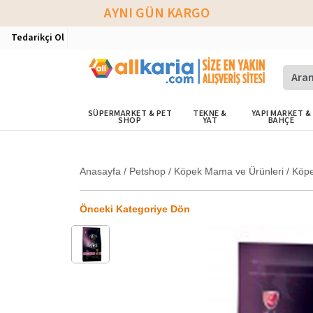
AYNI GÜN KARGO
Tedarikçi Ol
SÜPERMARKET & PET
TEKNE &
YAPI MARKET &
SHOP
YAT
BAHÇE
Anasayfa
/
Petshop
/
Köpek Mama ve Ürünleri
/
Köp
Önceki Kategoriye Dön