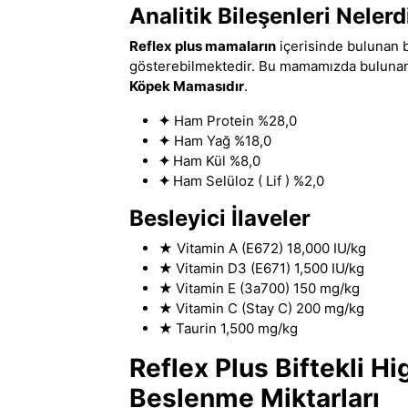
Analitik Bileşenleri Nelerd
Reflex plus mamaların
içerisinde bulunan b
gösterebilmektedir. Bu mamamızda bulunan b
Köpek Mamasıdır
.
✦
Ham Protein %28
,
0
✦
Ham Yağ %18,0
✦
Ham Kül %8,0
✦
Ham Selüloz ( Lif ) %2,0
Besleyici İlaveler
★
Vitamin A (E672) 18,000 IU/kg
★
Vitamin D3 (E671) 1,500 IU/kg
★
Vitamin E (3a700) 150 mg/kg
★
Vitamin C (Stay C) 200 mg/kg
★
Taurin 1,500 mg/kg
Reflex Plus Biftekli 
Beslenme Miktarları