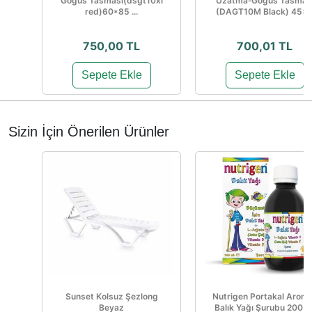
Gögüs Tasması(dsgt10xl
Uzatma‑Göğüs Tasmas
red)60*85 ...
(DAGT10M Black) 45×..
750,00 TL
700,01 TL
Sepete Ekle
Sepete Ekle
Sizin İçin Önerilen Ürünler
Sunset Kolsuz Şezlong
Nutrigen Portakal Aroma
Beyaz
Balık Yağı Şurubu 200 M