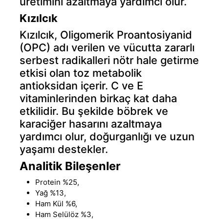
üretimini azaltmaya yardımcı olur.
Kızılcık
Kızılcık, Oligomerik Proantosiyanid
(OPC) adı verilen ve vücutta zararlı
serbest radikalleri nötr hale getirme
etkisi olan toz metabolik
antioksidan içerir. C ve E
vitaminlerinden birkaç kat daha
etkilidir. Bu şekilde böbrek ve
karaciğer hasarını azaltmaya
yardımcı olur, doğurganlığı ve uzun
yaşamı destekler.
Analitik Bileşenler
Protein %25,
Yağ %13,
Ham Kül %6,
Ham Selülöz %3,