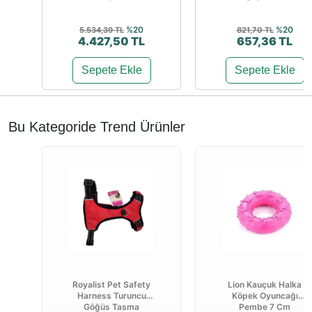
%20
%20
5.534,39 TL
821,70 TL
4.427,50 TL
657,36 TL
Sepete Ekle
Sepete Ekle
Bu Kategoride Trend Ürünler
Royalist Pet Safety
Lion Kauçuk Halka
Harness Turuncu
Köpek Oyuncağı
Göğüs Tasma
Pembe 7 Cm