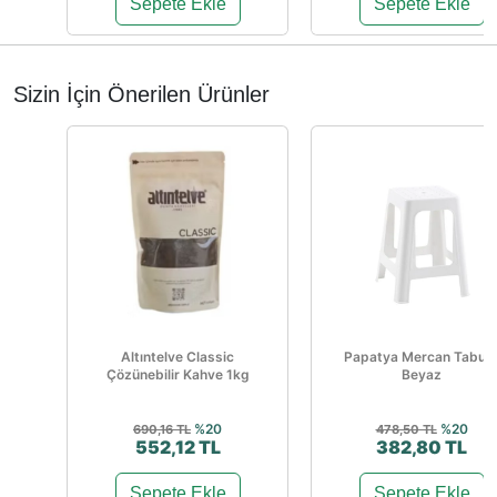
Sepete Ekle
Sepete Ekle
Sizin İçin Önerilen Ürünler
Altıntelve Classic
Papatya Mercan Tabur
Çözünebilir Kahve 1kg
Beyaz
%20
%20
690,16 TL
478,50 TL
552,12 TL
382,80 TL
Sepete Ekle
Sepete Ekle