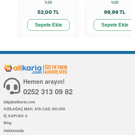
%20
%20
52,00 TL
99,99 TL
Sepete Ekle
Sepete Ekle
Hemen arayın!
0252 313 09 82
bilgi@allkaria.com
KIZILAĞAÇ MAH. ATA CAD. NO:209
İÇ KAPI NO: 6
Blog
Hakkımızda