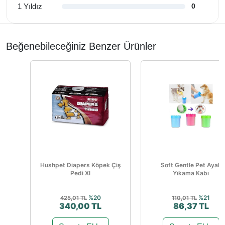
1 Yıldız
0
Beğenebileceğiniz Benzer Ürünler
Hushpet Diapers Köpek Çiş
Soft Gentle Pet Ayak
Pedi Xl
Yıkama Kabı
%20
%21
425,01 TL
110,01 TL
340,00 TL
86,37 TL