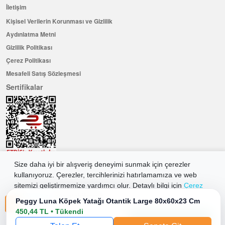
İletişim
Kişisel Verilerin Korunması ve Gizlilik
Aydınlatma Metni
Gizlilik Politikası
Çerez Politikası
Mesafeli Satış Sözleşmesi
Sertifikalar
Size daha iyi bir alışveriş deneyimi sunmak için çerezler
Hemen Üye Olun ...ve 100 ₺ değerinde indirim kuponu kazanın
kullanıyoruz. Çerezler, tercihlerinizi hatırlamamıza ve web
sitemizi geliştirmemize yardımcı olur. Detaylı bilgi için
Çerez
Üye Ol
Politikamıza
göz atabilirsiniz.
Peggy Luna Köpek Yatağı Otantik Large 80x60x23 Cm
450,44 TL • Tükendi
Tüm Çerezleri Kabul Et
2026 Allkaria Elektronik Tic. A.Ş. Her Hakkı Saklıdır.