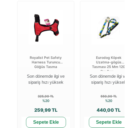
Royalist Pet Safety
Eurodog Köpek
Harness Turuncu
Uzatma-gögüs
Göğüs Tasma
Tasması 25 Mm 120
Cm Sarı ...
Son dönemde ilgi ve
Son dönemde ilgi ve
sipariş hızı yüksek
sipariş hızı yüksek
325,00 TL
550,00 TL
%20
%20
259,99 TL
440,00 TL
Sepete Ekle
Sepete Ekle