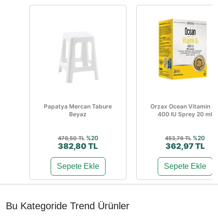
Papatya Mercan Tabure
Orzax Ocean Vitamin D
Beyaz
400 IU Sprey 20 ml
%20
%20
478,50 TL
453,76 TL
382,80 TL
362,97 TL
Sepete Ekle
Sepete Ekle
Bu Kategoride Trend Ürünler