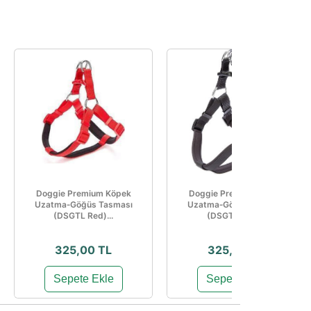
Doggie Premium Köpek
Doggie Premium Köpek
Uzatma‑Göğüs Tasması
Uzatma‑Göğüs Tasması
(DSGTL Red)...
(DSGTXL Bla...
325,00 TL
325,00 TL
Sepete Ekle
Sepete Ekle