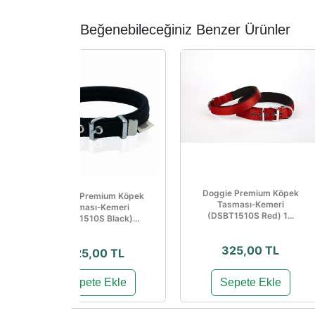
Beğenebileceğiniz Benzer Ürünler
Doggie Premium Köpek
Doggie Premium Köpek
Tasması‑Kemeri
Tasması‑Kemeri
(DSBT1510S Red) 1...
(DSBT1510S Black)...
325,00 TL
325,00 TL
Sepete Ekle
Sepete Ekle