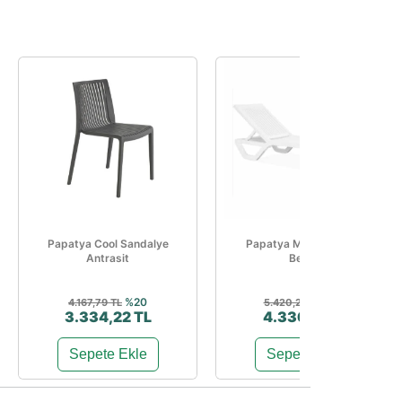
Papatya Cool Sandalye
Papatya Myra Şezlong
Antrasit
Beyaz
%20
%20
4.167,79 TL
5.420,23 TL
3.334,22 TL
4.336,19 TL
Sepete Ekle
Sepete Ekle