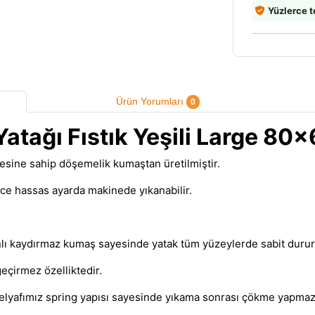
Yüzlerce t
Ürün Yorumları
0
atağı Fıstık Yeşili Large 8
esine sahip döşemelik kumaştan üretilmiştir.
rece hassas ayarda makinede yıkanabilir.
manlı kaydırmaz kumaş sayesinde yatak tüm yüzeylerde sabit duru
eçirmez özelliktedir.
n elyafımız spring yapısı sayesinde yıkama sonrası çökme yapmaz