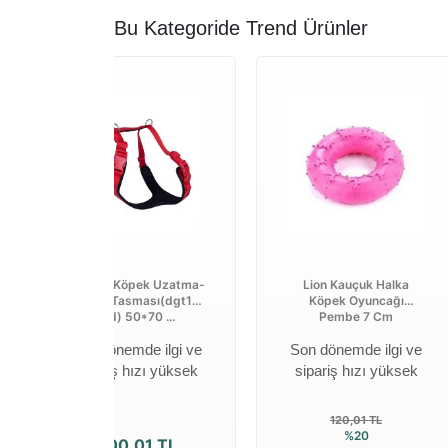
Bu Kategoride Trend Ürünler
Doggie Köpek Uzatma-
Lion Kauçuk Halka
Gögüs Tasması(dgt10l
Köpek Oyuncağı
red) 50*70 ...
Pembe 7 Cm
Son dönemde ilgi ve
Son dönemde ilgi ve
sipariş hızı yüksek
sipariş hızı yüksek
120,01 TL
%20
300,01 TL