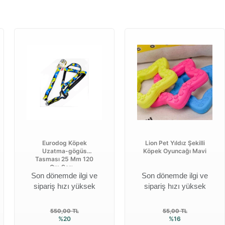
Eurodog Köpek
Lion Pet Yıldız Şekilli
Uzatma-gögüs
Köpek Oyuncağı Mavi
Tasması 25 Mm 120
Cm Sarı ...
Son dönemde ilgi ve
Son dönemde ilgi ve
sipariş hızı yüksek
sipariş hızı yüksek
550,00 TL
55,00 TL
%20
%16