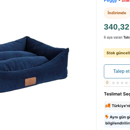
Peggy
-
Stok
İndirimde
340,3
6 aya varan
Taks
Stok güncell
Talep et
0
Teslimat Se
Türkiye'n
Aynı gün g
bilgilendirilir