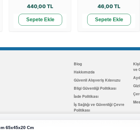
440,00 TL
46,00 TL
Sepete Ekle
Sepete Ekle
Blog
Kiş
ve G
Hakkımızda
Ayd
Güvenli Alışveriş Kılavuzu
Gizl
Bilgi Güvenliği Politikası
Çer
İade Politikası
Mes
İş Sağlığı ve Güvenliği Çevre
Politikası
İletişim
er kullanıyoruz. Çerezler, tercihlerinizi hatırlamamıza ve web sitemizi g
ium 65x45x20 Cm
Hemen Üye Olun
...ve 100 ₺ 