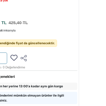
ta yok
2
TL
425,40 TL
it
imkanıyla
endiğinde fiyat da güncellenecektir.
0 Değerlendirme
çenekleri
in her yerine 13:00'a kadar aynı gün kargo
önderimi mümkün olmayan ürünler ile ilgili
siniz.