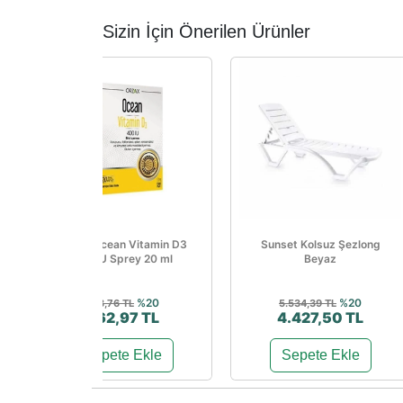
Sizin İçin Önerilen Ürünler
Orzax Ocean Vitamin D3
Sunset Kolsuz Şezlong
400 IU Sprey 20 ml
Beyaz
%20
%20
453,76 TL
5.534,39 TL
362,97 TL
4.427,50 TL
Sepete Ekle
Sepete Ekle