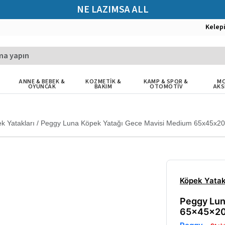
NE LAZIMSA ALL
Kelep
ANNE & BEBEK &
KOZMETİK &
KAMP & SPOR &
MO
OYUNCAK
BAKIM
OTOMOTİV
AKS
k Yatakları
/
Peggy Luna Köpek Yatağı Gece Mavisi Medium 65x45x2
Köpek Yatak
Peggy Lun
65x45x2