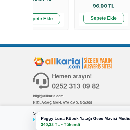
96,00 TL
Sepete Ekle
Sepete Ekle
Hemen arayın!
0252 313 09 82
bilgi@allkaria.com
KIZILAĞAÇ MAH. ATA CAD. NO:209
İÇ KAPI NO: 6
Size daha iyi bir alışveriş deneyimi sunmak için çerezl
Peggy Luna Köpek Yatağı Gece Mavisi Med
Politikamıza
göz atabilirsiniz.
340,32 TL • Tükendi