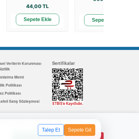
44,00 TL
Sepete Ekle
Sepete Ekle
Sertifikalar
isel Verilerin Korunması
izlilik
ınlatma Metni
ilik Politikası
ez Politikası
afeli Satış Sözleşmesi
eliştirmemize yardımcı olur. Detaylı bilgi için
Çerez
Üye Ol
değerinde indirim kuponu kazanın
Talep Et
Sepete Git
Tüm Çerezleri Kabul Et
Çerezleri Reddet