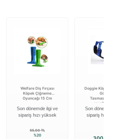
Welfare Diş Fırçası
Doggie Köpek Uzatma-
Köpek Çiğneme
Gögüs
Oyuncağı 15 Cm
Tasması(dgt10m
royalblue)2...
Son dönemde ilgi ve
Son dönemde ilgi ve
sipariş hızı yüksek
sipariş hızı yüksek
55,00 TL
%20
300,01 TL