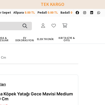
TEK KARGO
ir Sepet
Allpara
0.00 TL
Pedall
0.00 TL
Badall
0
DA &
EV
KIRTASİYE &
ELEKTRONİK
ESUAR
DEKORASYON
OFİS
0 Cm
ları
a Köpek Yatağı Gece Mavisi Medium
0 Cm