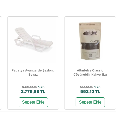
Papatya Avangarde Şezlong
Altıntelve Classic
Beyaz
Çözünebilir Kahve 1kg
%20
%20
3.471,12 TL
690,16 TL
2.776,89 TL
552,12 TL
Sepete Ekle
Sepete Ekle