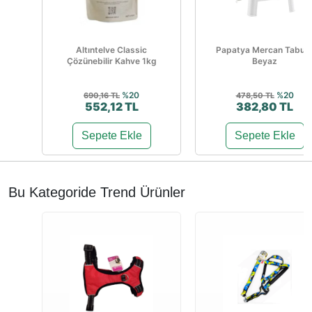
Altıntelve Classic
Papatya Mercan Tabur
Çözünebilir Kahve 1kg
Beyaz
%20
%20
690,16 TL
478,50 TL
552,12 TL
382,80 TL
Sepete Ekle
Sepete Ekle
Bu Kategoride Trend Ürünler