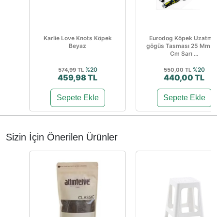
Karlie Love Knots Köpek
Eurodog Köpek Uzatma
Beyaz
gögüs Tasması 25 Mm 1
Cm Sarı ...
%20
%20
574,99 TL
550,00 TL
459,98 TL
440,00 TL
Sepete Ekle
Sepete Ekle
Sizin İçin Önerilen Ürünler