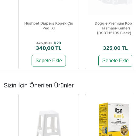
Hushpet Diapers Köpek Çiş
Doggie Premium Köpe
Pedi Xl
Tasması‑Kemeri
(DSBT1510S Black)...
%20
425,01 TL
340,00 TL
325,00 TL
Sepete Ekle
Sepete Ekle
Sizin İçin Önerilen Ürünler