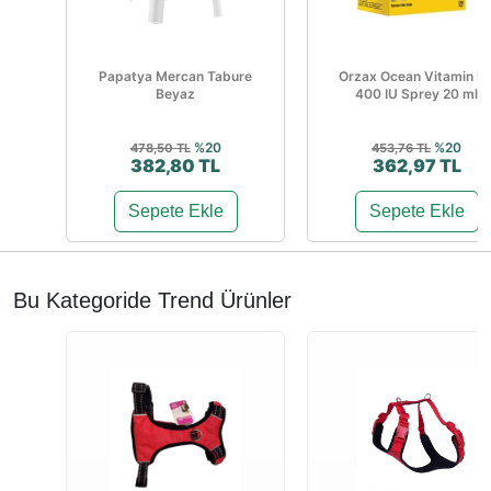
Papatya Mercan Tabure
Orzax Ocean Vitamin D
Beyaz
400 IU Sprey 20 ml
%20
%20
478,50 TL
453,76 TL
382,80 TL
362,97 TL
Sepete Ekle
Sepete Ekle
Bu Kategoride Trend Ürünler