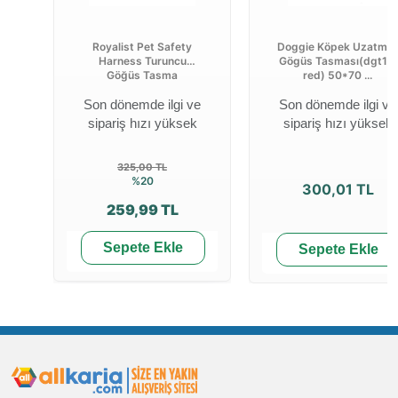
Royalist Pet Safety
Doggie Köpek Uzatma-
Harness Turuncu
Gögüs Tasması(dgt10l
Göğüs Tasma
red) 50*70 ...
Son dönemde ilgi ve
Son dönemde ilgi ve
sipariş hızı yüksek
sipariş hızı yüksek
325,00 TL
%20
300,01 TL
259,99 TL
Sepete Ekle
Sepete Ekle