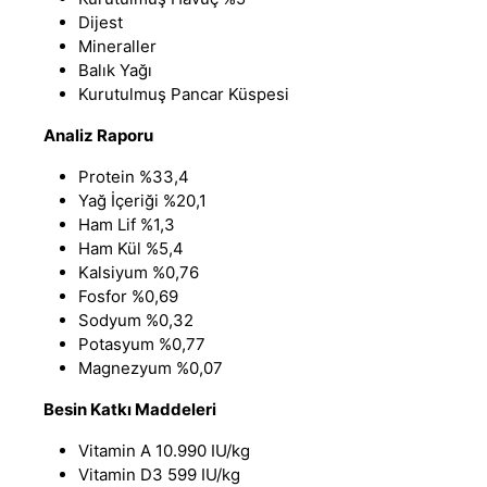
Dijest
Mineraller
Balık Yağı
Kurutulmuş Pancar Küspesi
Analiz Raporu
Protein %33,4
Yağ İçeriği %20,1
Ham Lif %1,3
Ham Kül %5,4
Kalsiyum %0,76
Fosfor %0,69
Sodyum %0,32
Potasyum %0,77
Magnezyum %0,07
Besin Katkı Maddeleri
Vitamin A 10.990 IU/kg
Vitamin D3 599 IU/kg