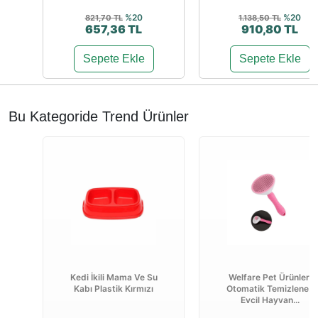
%20
%20
821,70 TL
1.138,50 TL
657,36 TL
910,80 TL
Sepete Ekle
Sepete Ekle
Bu Kategoride Trend Ürünler
Kedi İkili Mama Ve Su
Welfare Pet Ürünleri
Kabı Plastik Kırmızı
Otomatik Temizlenen
Evcil Hayvan...