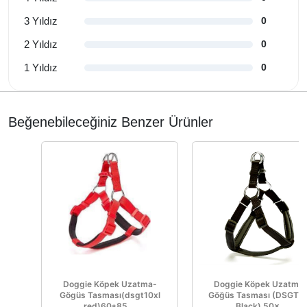
3 Yıldız
0
2 Yıldız
0
1 Yıldız
0
Beğenebileceğiniz Benzer Ürünler
Doggie Köpek Uzatma-
Doggie Köpek Uzatma
Gögüs Tasması(dsgt10xl
Göğüs Tasması (DSGT1
red)60*85 ...
Black) 50×...