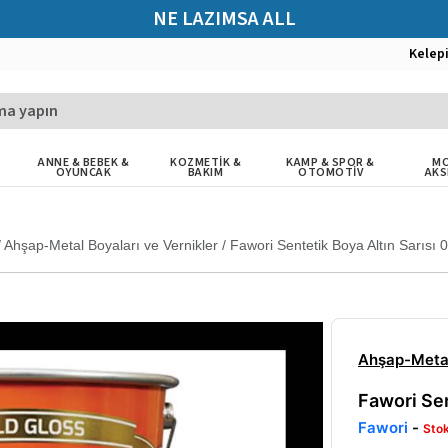
NE LAZIMSA ALL
Kelep
ANNE & BEBEK &
KOZMETİK &
KAMP & SPOR &
MO
OYUNCAK
BAKIM
OTOMOTİV
AKS
/
Ahşap-Metal Boyaları ve Vernikler
/
Fawori Sentetik Boya Altın Sarısı 
Ahşap-Metal
Fawori Sen
Fawori
-
Sto