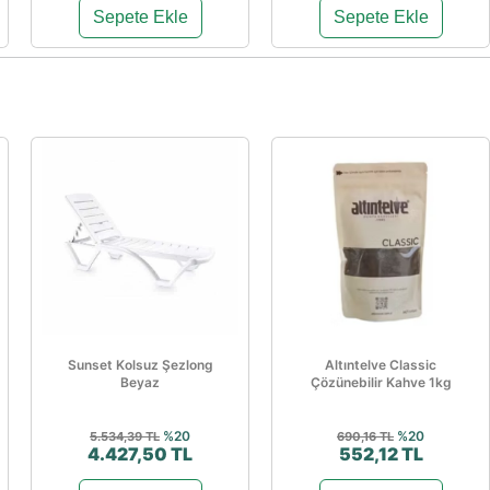
Sepete Ekle
Sepete Ekle
Sunset Kolsuz Şezlong
Altıntelve Classic
Beyaz
Çözünebilir Kahve 1kg
%20
%20
5.534,39 TL
690,16 TL
4.427,50 TL
552,12 TL