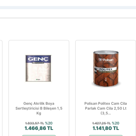
Genç Akrilik Boya
Polisan Politex Cam Cila
Sertleştiricisi B Bileşen 1,5
Parlak Cam Cila 2,50 Lt
Kg
(3,5...
%20
%20
1.833,57 TL
1.427,25 TL
1.466,86 TL
1.141,80 TL