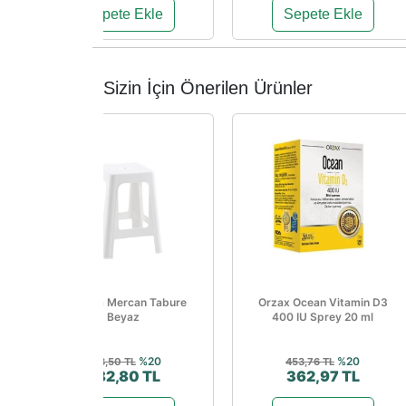
Sepete Ekle
Sepete Ekle
Sizin İçin Önerilen Ürünler
Papatya Mercan Tabure
Orzax Ocean Vitamin D3
Beyaz
400 IU Sprey 20 ml
%20
%20
478,50 TL
453,76 TL
382,80 TL
362,97 TL