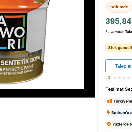
İndirimde
395,8
6 aya varan
Taks
Stok güncell
Talep et
0
Teslimat Se
Türkiye'n
Bodrum'a a
Yüzlerce t