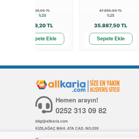
99,00 TL
47.850,00 TL
%20
%25
79,20 TL
35.887,50 TL
Sepete Ekle
Sepete Ekle
Hemen arayın!
0252 313 09 82
bilgi@allkaria.com
KIZILAĞAÇ MAH. ATA CAD. NO:209
İÇ KAPI NO: 6