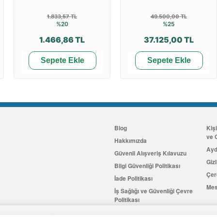
1.833,57 TL
49.500,00 TL
%20
%25
1.466,86 TL
37.125,00 TL
Sepete Ekle
Sepete Ekle
Blog
Kiş
ve G
Hakkımızda
Ayd
Güvenli Alışveriş Kılavuzu
Gizl
Bilgi Güvenliği Politikası
Çer
İade Politikası
Mes
İş Sağlığı ve Güvenliği Çevre
Politikası
İletişim