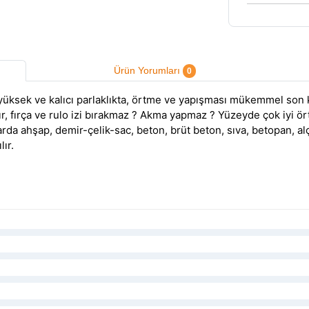
Ürün Yorumları
0
yüksek ve kalıcı parlaklıkta, örtme ve yapışması mükemmel son k
ır, fırça ve rulo izi bırakmaz ? Akma yapmaz ? Yüzeyde çok iyi ör
 ahşap, demir-çelik-sac, beton, brüt beton, sıva, betopan, a
ır.