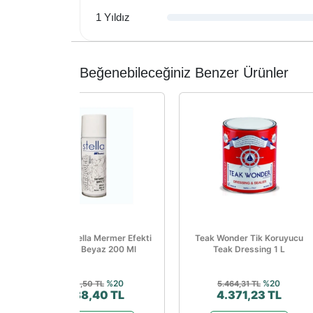
1 Yıldız
Beğenebileceğiniz Benzer Ürünler
Bianca Stella Mermer Efekti
Teak Wonder Tik Koruyucu
Sprey Beyaz 200 Ml
Teak Dressing 1 L
%20
%20
610,50 TL
5.464,31 TL
488,40 TL
4.371,23 TL