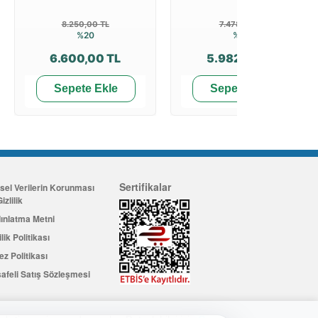
8.250,00 TL
7.478,34 TL
%20
%20
6.600,00 TL
5.982,48 TL
Sepete Ekle
Sepete Ekle
Sertifikalar
isel Verilerin Korunması
izlilik
ınlatma Metni
ilik Politikası
ez Politikası
afeli Satış Sözleşmesi