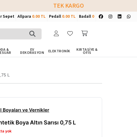
TEK KARGO
ir Sepet
Allpara
0.00 TL
Pedall
0.00 TL
Badall
0
DA &
EV
KIRTASİYE &
ELEKTRONİK
ESUAR
DEKORASYON
OFİS
0,75 L
 Boyaları ve Vernikler
tetik Boya Altın Sarısı 0,75 L
kta yok