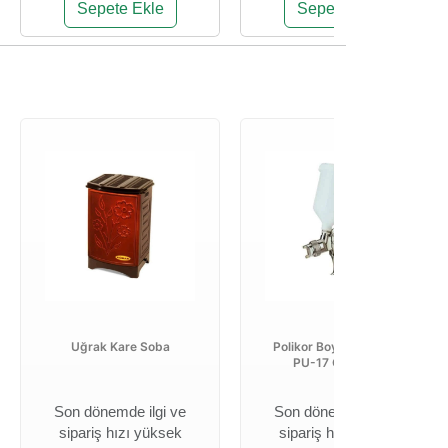
Sepete Ekle
Sepete Ekle
Uğrak Kare Soba
Polikor Boya Tabancası
PU-17 G 1,4 mm
Son dönemde ilgi ve
Son dönemde ilgi ve
sipariş hızı yüksek
sipariş hızı yüksek