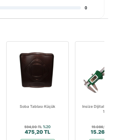
0
Soba Tablası Küçük
Insize Dijital Kumpas 1112-
150
%20
%20
594,00 TL
19.086,14 TL
475,20 TL
15.269,13 TL