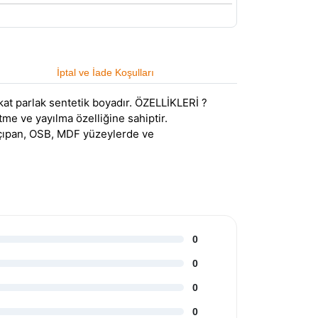
İptal ve İade Koşulları
at parlak sentetik boyadır. ÖZELLİKLERİ ?
tme ve yayılma özelliğine sahiptir.
lçıpan, OSB, MDF yüzeylerde ve
0
0
0
0