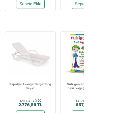
Sepete Ekle
Sepete Ekle
Papatya Avangarde Şezlong
Nutrigen Portakal Aromalı
Beyaz
Balık Yağı Şurubu 200 Ml
%20
%20
3.471,12 TL
821,70 TL
2.776,89 TL
657,36 TL