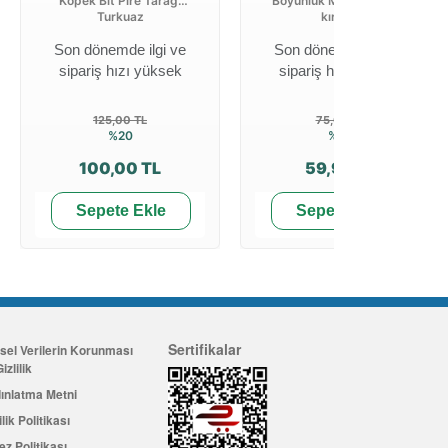
Köpek Bit Pire Tarağı
Boyunluk Mavi-pembe-
Turkuaz
kırmızı
Son dönemde ilgi ve
Son dönemde ilgi ve
sipariş hızı yüksek
sipariş hızı yüksek
125,00 TL
75,00 TL
%20
%20
100,00 TL
59,99 TL
Sepete Ekle
Sepete Ekle
Sertifikalar
isel Verilerin Korunması
izlilik
ınlatma Metni
ilik Politikası
ez Politikası