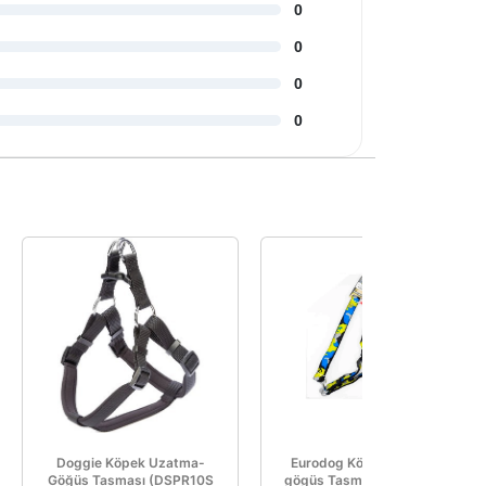
0
0
0
0
Doggie Köpek Uzatma-
Eurodog Köpek Uzatma-
Göğüs Tasması (DSPR10S
gögüs Tasması 25 Mm 120