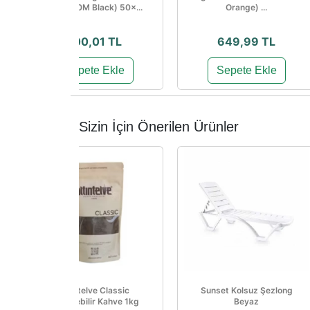
(DSPR10M Black) 50×...
Orange) ...
700,01 TL
649,99 TL
Sepete Ekle
Sepete Ekle
Sizin İçin Önerilen Ürünler
Altıntelve Classic
Sunset Kolsuz Şezlong
Çözünebilir Kahve 1kg
Beyaz