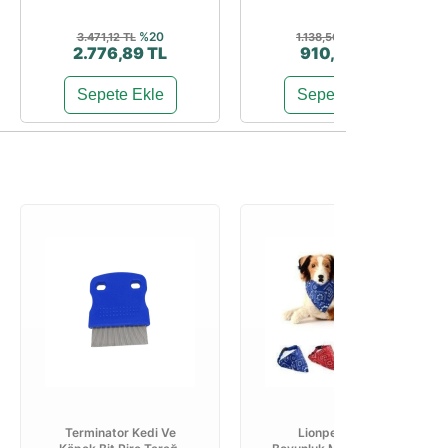
%20
%20
3.471,12 TL
1.138,50 TL
2.776,89 TL
910,80 TL
Sepete Ekle
Sepete Ekle
Terminator Kedi Ve
Lionpet Köpek