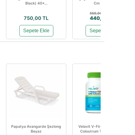
Black) 40×...
Cm Sarı ...
%20
550,00 TL
750,00 TL
440,00 TL
Sepete Ekle
Sepete Ekle
Papatya Avangarde Şezlong
Velavit V-Firstect Kids with
Beyaz
Colostrum Takviye Edici...