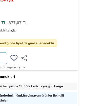
Stokta yok
6
TL
877,07 TL
it
imkanıyla
endiğinde fiyat da güncellenecektir.
0 Değerlendirme
çenekleri
in her yerine 13:00'a kadar aynı gün kargo
önderimi mümkün olmayan ürünler ile ilgili
siniz.