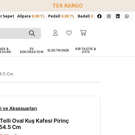
TEK KARGO
ir Sepet
Allpara
0.00 TL
Pedall
0.00 TL
Badall
0
DA &
EV
KIRTASİYE &
ELEKTRONİK
ESUAR
DEKORASYON
OFİS
54.5 Cm
i ve Aksesuarları
Telli Oval Kuş Kafesi Pirinç
54.5 Cm