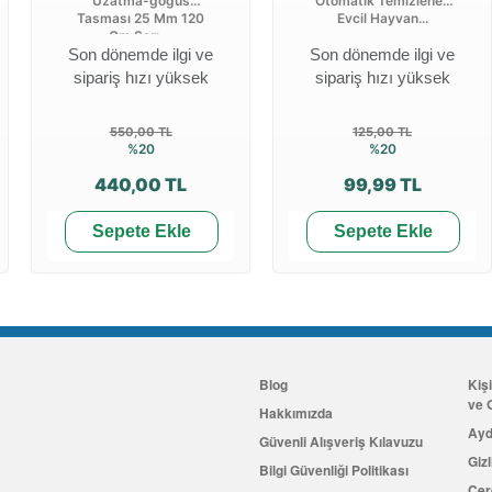
Uzatma-gögüs
Otomatik Temizlenen
Tasması 25 Mm 120
Evcil Hayvan...
Cm Sarı ...
Son dönemde ilgi ve
Son dönemde ilgi ve
sipariş hızı yüksek
sipariş hızı yüksek
550,00 TL
125,00 TL
%20
%20
440,00 TL
99,99 TL
Sepete Ekle
Sepete Ekle
Blog
Kiş
ve G
Hakkımızda
Ayd
Güvenli Alışveriş Kılavuzu
Gizl
Bilgi Güvenliği Politikası
Çer