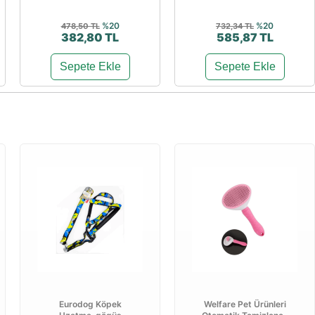
%20
%20
478,50 TL
732,34 TL
382,80 TL
585,87 TL
Sepete Ekle
Sepete Ekle
Eurodog Köpek
Welfare Pet Ürünleri