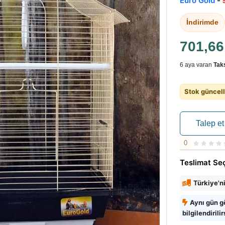
Euro Gold
-
İndirimde
701,6
6 aya varan
Taks
Stok güncell
Talep et
0
Teslimat Se
Türkiye'n
Aynı gün g
bilgilendirilir