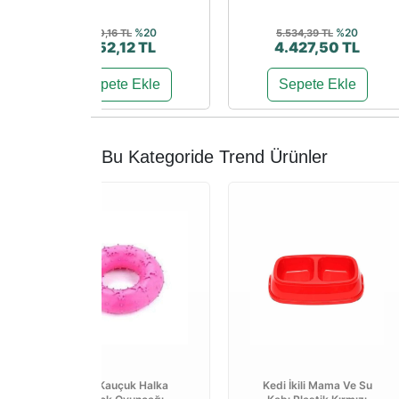
%20
%20
690,16 TL
5.534,39 TL
552,12 TL
4.427,50 TL
Sepete Ekle
Sepete Ekle
Bu Kategoride Trend Ürünler
Lion Kauçuk Halka
Kedi İkili Mama Ve Su