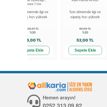
Köpek Oyuncağı
Kabı Plastik Kırmızı
Pembe 7 Cm
Son dönemde ilgi ve
Son dönemde ilgi ve
sipariş hızı yüksek
sipariş hızı yüksek
120,01 TL
65,00 TL
%20
%20
96,00 TL
52,00 TL
Sepete Ekle
Sepete Ekle
Hemen arayın!
0252 313 09 82