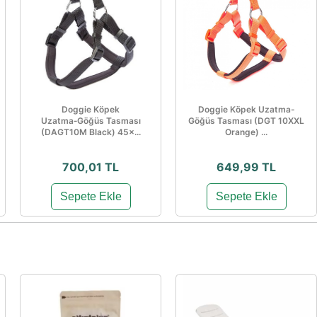
Doggie Köpek
Doggie Köpek Uzatma-
Uzatma‑Göğüs Tasması
Göğüs Tasması (DGT 10XXL
(DAGT10M Black) 45×...
Orange) ...
700,01 TL
649,99 TL
Sepete Ekle
Sepete Ekle