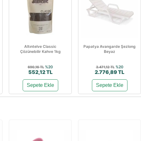
Altıntelve Classic
Papatya Avangarde Şezlong
Çözünebilir Kahve 1kg
Beyaz
%20
%20
690,16 TL
3.471,12 TL
552,12 TL
2.776,89 TL
Sepete Ekle
Sepete Ekle