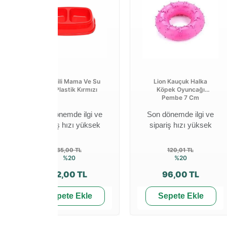
Kedi İkili Mama Ve Su
Lion Kauçuk Halka
Kabı Plastik Kırmızı
Köpek Oyuncağı
Pembe 7 Cm
Son dönemde ilgi ve
Son dönemde ilgi ve
sipariş hızı yüksek
sipariş hızı yüksek
65,00 TL
120,01 TL
%20
%20
52,00 TL
96,00 TL
Sepete Ekle
Sepete Ekle