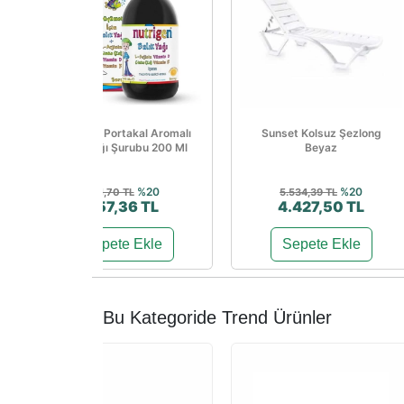
Nutrigen Portakal Aromalı
Sunset Kolsuz Şezlong
Balık Yağı Şurubu 200 Ml
Beyaz
%20
%20
821,70 TL
5.534,39 TL
657,36 TL
4.427,50 TL
Sepete Ekle
Sepete Ekle
Bu Kategoride Trend Ürünler