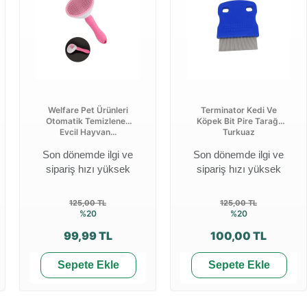
Welfare Pet Ürünleri
Terminator Kedi Ve
Otomatik Temizlenen
Köpek Bit Pire Tarağı
Evcil Hayvan...
Turkuaz
Son dönemde ilgi ve
Son dönemde ilgi ve
sipariş hızı yüksek
sipariş hızı yüksek
125,00 TL
125,00 TL
%20
%20
99,99 TL
100,00 TL
Sepete Ekle
Sepete Ekle