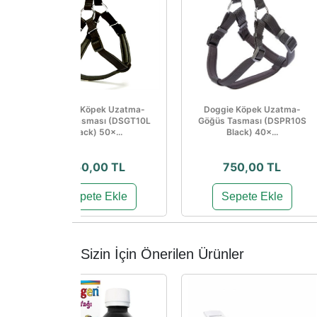
Doggie Köpek Uzatma-
Doggie Köpek Uzatma-
Göğüs Tasması (DSGT10L
Göğüs Tasması (DSPR10S
Black) 50×...
Black) 40×...
750,00 TL
750,00 TL
Sepete Ekle
Sepete Ekle
Sizin İçin Önerilen Ürünler