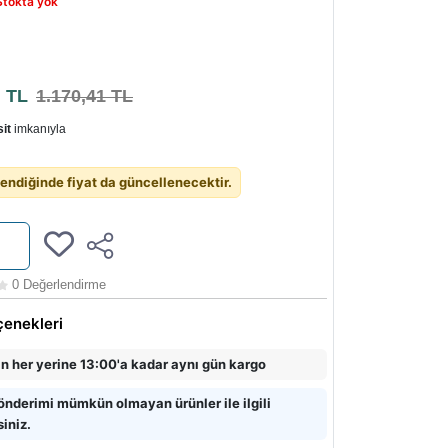
Stokta yok
3
TL
1.170,41 TL
it
imkanıyla
endiğinde fiyat da güncellenecektir.
0 Değerlendirme
çenekleri
in her yerine 13:00'a kadar aynı gün kargo
önderimi mümkün olmayan ürünler ile ilgili
siniz.