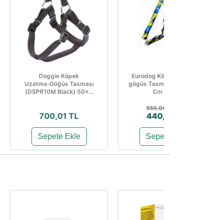
Doggie Köpek
Eurodog Köpek Uzatma-
Uzatma‑Göğüs Tasması
gögüs Tasması 25 Mm 120
(DSPR10M Black) 50×...
Cm Sarı ...
%20
550,00 TL
700,01 TL
440,00 TL
Sepete Ekle
Sepete Ekle