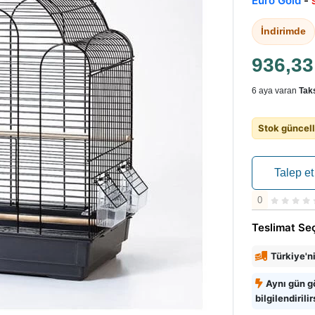
Euro Gold
-
İndirimde
936,3
6 aya varan
Taks
Stok güncell
Talep et
0
Teslimat Se
Türkiye'n
Aynı gün g
bilgilendirilir