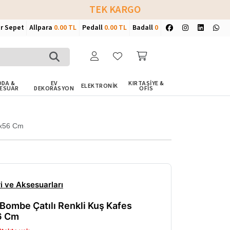
TEK KARGO
ir Sepet
Allpara
0.00 TL
Pedall
0.00 TL
Badall
0
DA &
EV
KIRTASİYE &
ELEKTRONİK
ESUAR
DEKORASYON
OFİS
0x56 Cm
i ve Aksesuarları
Bombe Çatılı Renkli Kuş Kafes
6 Cm