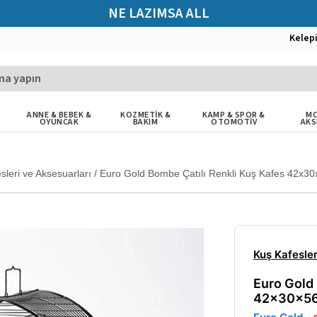
NE LAZIMSA ALL
Kelep
ANNE & BEBEK &
KOZMETİK &
KAMP & SPOR &
MO
OYUNCAK
BAKIM
OTOMOTİV
AKS
sleri ve Aksesuarları
/
Euro Gold Bombe Çatılı Renkli Kuş Kafes 42x3
Kuş Kafesler
Euro Gold 
42x30x5