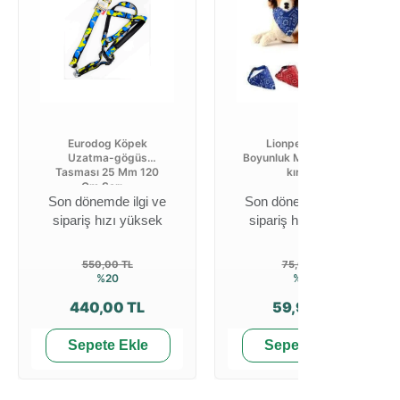
Eurodog Köpek
Lionpet Köpek
Uzatma-gögüs
Boyunluk Mavi-pembe-
Tasması 25 Mm 120
kırmızı
Cm Sarı ...
Son dönemde ilgi ve
Son dönemde ilgi ve
sipariş hızı yüksek
sipariş hızı yüksek
550,00 TL
75,00 TL
%20
%20
440,00 TL
59,99 TL
Sepete Ekle
Sepete Ekle