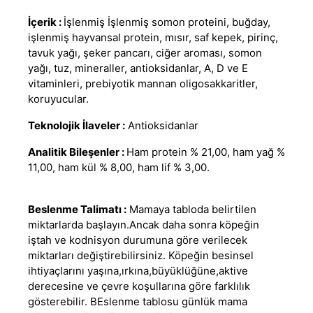
İçerik :
İşlenmiş İşlenmiş somon proteini, buğday,
işlenmiş hayvansal protein, mısır, saf kepek, pirinç,
tavuk yağı, şeker pancarı, ciğer aroması, somon
yağı, tuz, mineraller, antioksidanlar, A, D ve E
vitaminleri, prebiyotik mannan oligosakkaritler,
koruyucular.
Teknolojik İlaveler :
Antioksidanlar
Analitik Bileşenler :
Ham protein % 21,00
,
ham yağ %
11,00, ham kül % 8,00, ham lif % 3,00.
Beslenme Talimatı :
Mamaya tabloda belirtilen
miktarlarda başlayın.Ancak daha sonra köpeğin
iştah ve kodnisyon durumuna göre verilecek
miktarları değiştirebilirsiniz. Köpeğin besinsel
ihtiyaçlarını yaşına,ırkına,büyüklüğüne,aktive
derecesine ve çevre koşullarına göre farklılık
gösterebilir. BEslenme tablosu günlük mama