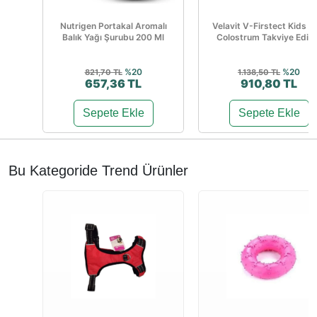
Nutrigen Portakal Aromalı
Velavit V-Firstect Kids w
Balık Yağı Şurubu 200 Ml
Colostrum Takviye Edici.
%20
%20
821,70 TL
1.138,50 TL
657,36 TL
910,80 TL
Sepete Ekle
Sepete Ekle
Bu Kategoride Trend Ürünler