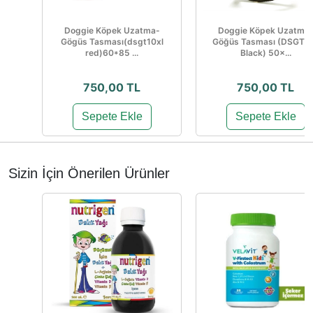
Doggie Köpek Uzatma-
Doggie Köpek Uzatma
Gögüs Tasması(dsgt10xl
Göğüs Tasması (DSGT1
red)60*85 ...
Black) 50×...
750,00 TL
750,00 TL
Sepete Ekle
Sepete Ekle
Sizin İçin Önerilen Ürünler