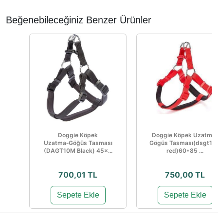
Beğenebileceğiniz Benzer Ürünler
Doggie Köpek
Doggie Köpek Uzatma
Uzatma‑Göğüs Tasması
Gögüs Tasması(dsgt10x
(DAGT10M Black) 45×...
red)60*85 ...
700,01 TL
750,00 TL
Sepete Ekle
Sepete Ekle