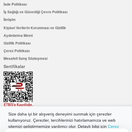
İade Politikası
İş Sağlığı ve Güvenliği Çevre Politikası
İletişim
Kişisel Verilerin Korunması ve Gizlilik
Aydınlatma Metni
Gizlilik Politikası
Çerez Politikası
Mesafeli Satış Sözleşmesi
Sertifikalar
Size daha iyi bir alışveriş deneyimi sunmak için çerezler
Hemen Üye Olun ...ve 100 ₺ değerinde indirim kuponu kazanın
kullanıyoruz. Çerezler, tercihlerinizi hatırlamamıza ve web
Üye Ol
sitemizi geliştirmemize yardımcı olur. Detaylı bilgi için
Çerez