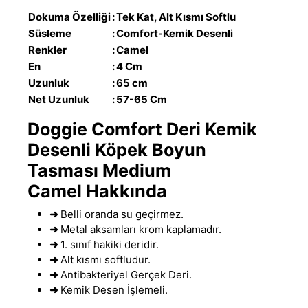
Dokuma Özelliği
:
Tek Kat, Alt Kısmı Softlu
Süsleme
:
Comfort-Kemik Desenli
Renkler
:
Camel
En
:
4 Cm
Uzunluk
:
65 cm
Net Uzunluk
:
57-65 Cm
Doggie Comfort Deri Kemik
Desenli Köpek Boyun
Tasması Medium
Camel
Hakkında
➜
Belli oranda su geçirmez
.
➜
Metal aksamları krom kaplamadır.
➜
1. sınıf hakiki deridir.
➜
Alt kısmı softludur.
➜
Antibakteriyel Gerçek Deri.
➜
Kemik Desen İşlemeli.