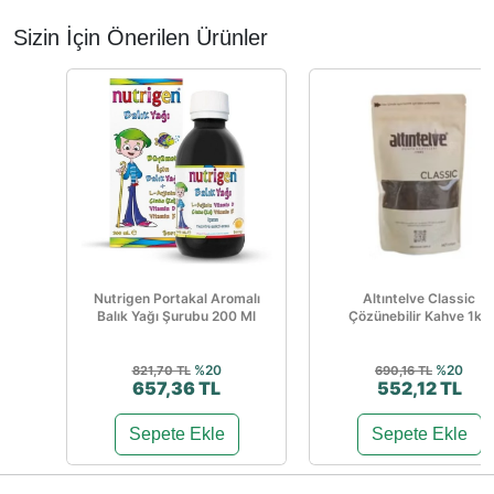
Sizin İçin Önerilen Ürünler
Nutrigen Portakal Aromalı
Altıntelve Classic
Balık Yağı Şurubu 200 Ml
Çözünebilir Kahve 1kg
%20
%20
821,70 TL
690,16 TL
657,36 TL
552,12 TL
Sepete Ekle
Sepete Ekle