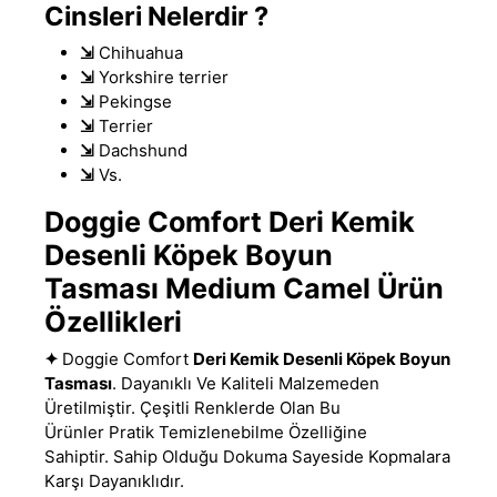
Cinsleri Nelerdir ?
⇲
Chihuahua
⇲
Yorkshire terrier
⇲
Pekingse
⇲
Terrier
⇲
Dachshund
⇲
Vs.
Doggie Comfort Deri Kemik
Desenli Köpek Boyun
Tasması Medium Camel Ürün
Özellikleri
✦
Doggie Comfort
Deri Kemik Desenli Köpek Boyun
Tasması
. Dayanıklı Ve Kaliteli Malzemeden
Üretilmiştir
.
Çeşitli Renklerde Olan Bu
Ürünler Pratik Temizlenebilme Özelliğine
Sahiptir
.
Sahip Olduğu Dokuma Sayeside Kopmalara
Karşı Dayanıklıdır
.