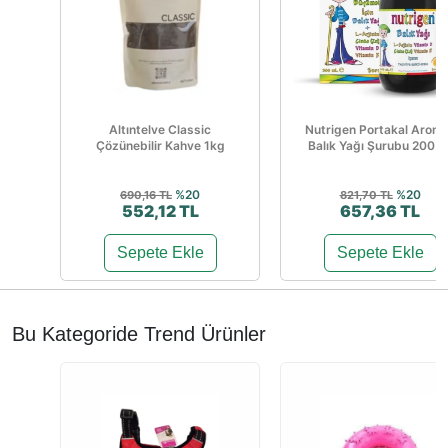
Altıntelve Classic
Nutrigen Portakal Aroma
Çözünebilir Kahve 1kg
Balık Yağı Şurubu 200 M
%20
%20
690,16 TL
821,70 TL
552,12 TL
657,36 TL
Sepete Ekle
Sepete Ekle
Bu Kategoride Trend Ürünler