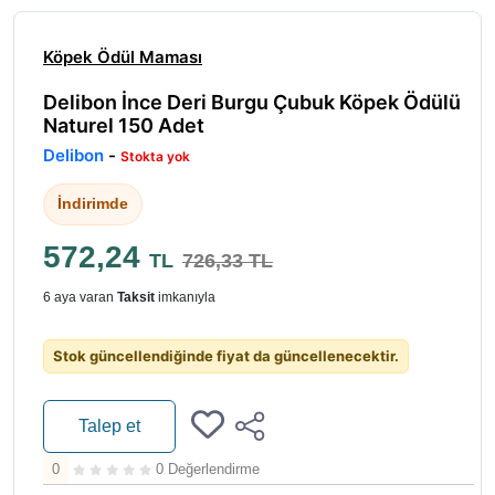
Köpek Ödül Maması
Delibon İnce Deri Burgu Çubuk Köpek Ödülü
Naturel 150 Adet
Delibon
-
Stokta yok
İndirimde
572,24
TL
726,33 TL
6 aya varan
Taksit
imkanıyla
Stok güncellendiğinde fiyat da güncellenecektir.
Talep et
0
0 Değerlendirme