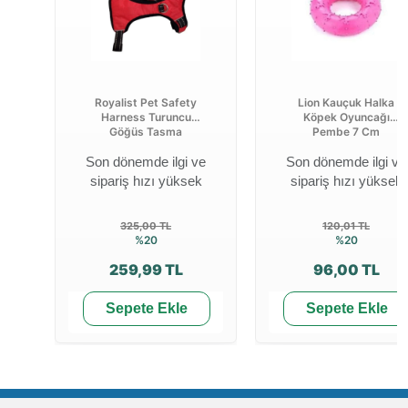
Royalist Pet Safety
Lion Kauçuk Halka
Harness Turuncu
Köpek Oyuncağı
Göğüs Tasma
Pembe 7 Cm
Son dönemde ilgi ve
Son dönemde ilgi ve
sipariş hızı yüksek
sipariş hızı yüksek
325,00 TL
120,01 TL
%20
%20
259,99 TL
96,00 TL
Sepete Ekle
Sepete Ekle