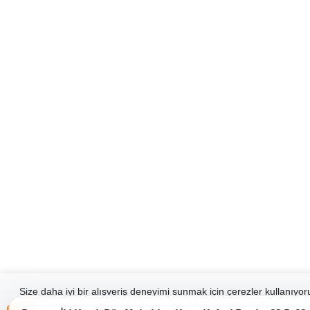
Size daha iyi bir alışveriş deneyimi sunmak için çerezler kullanıyor
web sitemizi geliştirmemize yardımcı olur. Detaylı bilgi için
Çerez P