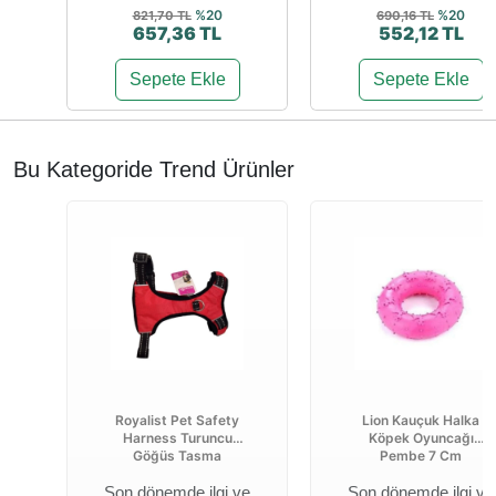
%20
%20
821,70 TL
690,16 TL
657,36 TL
552,12 TL
Sepete Ekle
Sepete Ekle
Bu Kategoride Trend Ürünler
Royalist Pet Safety
Lion Kauçuk Halka
Harness Turuncu
Köpek Oyuncağı
Göğüs Tasma
Pembe 7 Cm
Son dönemde ilgi ve
Son dönemde ilgi ve