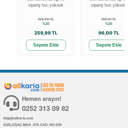
sipariş hızı yüksek
sipariş hızı yüksek
325,00 TL
120,01 TL
%20
%20
259,99 TL
96,00 TL
Sepete Ekle
Sepete Ekle
Hemen arayın!
0252 313 09 82
bilgi@allkaria.com
KIZILAĞAÇ MAH. ATA CAD. NO:209