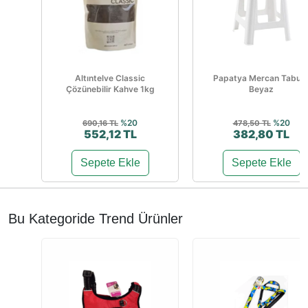
Altıntelve Classic
Papatya Mercan Tabur
Çözünebilir Kahve 1kg
Beyaz
%20
%20
690,16 TL
478,50 TL
552,12 TL
382,80 TL
Sepete Ekle
Sepete Ekle
Bu Kategoride Trend Ürünler