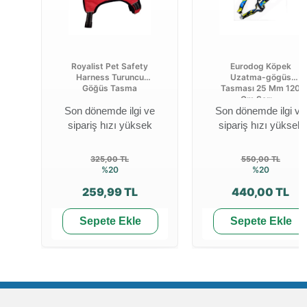
Royalist Pet Safety
Eurodog Köpek
Harness Turuncu
Uzatma-gögüs
Göğüs Tasma
Tasması 25 Mm 120
Cm Sarı ...
Son dönemde ilgi ve
Son dönemde ilgi ve
sipariş hızı yüksek
sipariş hızı yüksek
325,00 TL
550,00 TL
%20
%20
259,99 TL
440,00 TL
Sepete Ekle
Sepete Ekle