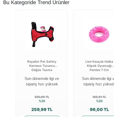
Bu Kategoride Trend Ürünler
Royalist Pet Safety
Lion Kauçuk Halka
Harness Turuncu
Köpek Oyuncağı
Göğüs Tasma
Pembe 7 Cm
Son dönemde ilgi ve
Son dönemde ilgi ve
sipariş hızı yüksek
sipariş hızı yüksek
325,00 TL
120,01 TL
%20
%20
259,99 TL
96,00 TL