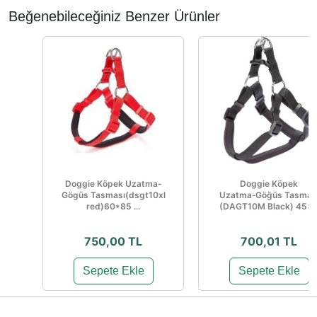
Beğenebileceğiniz Benzer Ürünler
Doggie Köpek Uzatma-
Doggie Köpek
Gögüs Tasması(dsgt10xl
Uzatma‑Göğüs Tasmas
red)60*85 ...
(DAGT10M Black) 45×..
750,00 TL
700,01 TL
Sepete Ekle
Sepete Ekle