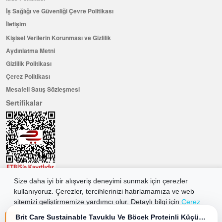
İş Sağlığı ve Güvenliği Çevre Politikası
İletişim
Kişisel Verilerin Korunması ve Gizlilik
Aydınlatma Metni
Gizlilik Politikası
Çerez Politikası
Mesafeli Satış Sözleşmesi
Sertifikalar
Size daha iyi bir alışveriş deneyimi sunmak için çerezler
Hemen Üye Olun ...ve 100 ₺ değerinde indirim kuponu kazanın
kullanıyoruz. Çerezler, tercihlerinizi hatırlamamıza ve web
Üye Ol
sitemizi geliştirmemize yardımcı olur. Detaylı bilgi için
Çerez
Politikamıza
göz atabilirsiniz.
Brit Care Sustainable Tavuklu Ve Böcek Proteinli Küçük Irk Yetişkin Köpek Maması 3 Kg