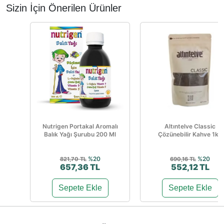
Sizin İçin Önerilen Ürünler
Nutrigen Portakal Aromalı
Altıntelve Classic
Balık Yağı Şurubu 200 Ml
Çözünebilir Kahve 1kg
%20
%20
821,70 TL
690,16 TL
657,36 TL
552,12 TL
Sepete Ekle
Sepete Ekle