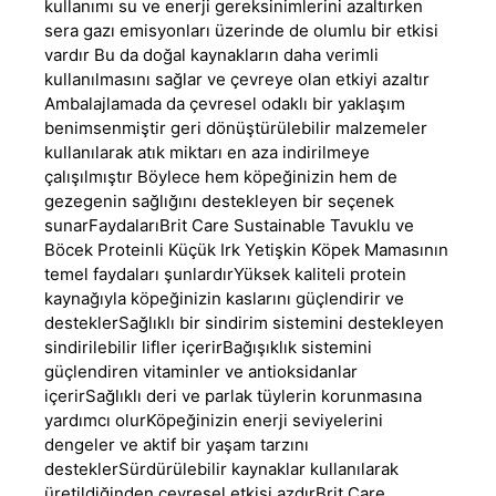
kullanımı su ve enerji gereksinimlerini azaltırken
sera gazı emisyonları üzerinde de olumlu bir etkisi
vardır Bu da doğal kaynakların daha verimli
kullanılmasını sağlar ve çevreye olan etkiyi azaltır
Ambalajlamada da çevresel odaklı bir yaklaşım
benimsenmiştir geri dönüştürülebilir malzemeler
kullanılarak atık miktarı en aza indirilmeye
çalışılmıştır Böylece hem köpeğinizin hem de
gezegenin sağlığını destekleyen bir seçenek
sunarFaydalarıBrit Care Sustainable Tavuklu ve
Böcek Proteinli Küçük Irk Yetişkin Köpek Mamasının
temel faydaları şunlardırYüksek kaliteli protein
kaynağıyla köpeğinizin kaslarını güçlendirir ve
desteklerSağlıklı bir sindirim sistemini destekleyen
sindirilebilir lifler içerirBağışıklık sistemini
güçlendiren vitaminler ve antioksidanlar
içerirSağlıklı deri ve parlak tüylerin korunmasına
yardımcı olurKöpeğinizin enerji seviyelerini
dengeler ve aktif bir yaşam tarzını
desteklerSürdürülebilir kaynaklar kullanılarak
üretildiğinden çevresel etkisi azdırBrit Care